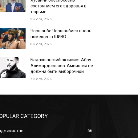
Хусайни обеспокоены
состоянием его здоровья в
тюрьме
9 июля, 2026
Чоршанбе Чоршанбиев вновь
помещен в ШИЗО
8 июля, 2026
Бадахшанский активист Абру
Алимардоншоев: Амнистия не
должна быть выборочной
3 июля, 2026
OPULAR CATEGORY
аджикистан
66