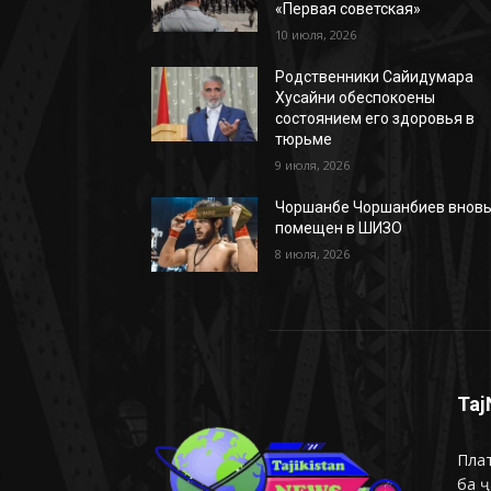
«Первая советская»
10 июля, 2026
Родственники Сайидумара
Хусайни обеспокоены
состоянием его здоровья в
тюрьме
9 июля, 2026
Чоршанбе Чоршанбиев внов
помещен в ШИЗО
8 июля, 2026
Taj
Плат
ба ҷ