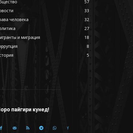
бщество
57
овости
33
рава человека
32
олитика
27
игранты и миграция
18
оррупция
8
стория
5
оро пайгири кунед!