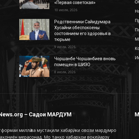
О
«Первая советская»
10 июля, 2026
Н
П
Родственники Сайидумара
Хусайни обеспокоены
П
состоянием его здоровья в
М
тюрьме
9 июля, 2026
К
И
ь
Чоршанбе Чоршанбиев вновь
помещен в ШИЗО
8 июля, 2026
News.org – Садои МАРДУМ
М
формаи миллӣ ва мустақили хабарӣ, ки овози мардумро
аҳониён мерасонад. Мо танҳо хабарҳои воқеӣ, арзу