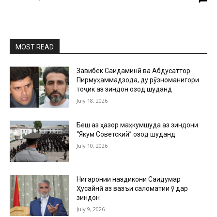
MOST READ
Завқибек Саидаминӣ ва Абдусаттор
Пирмуҳаммадзода, ду рӯзноманигори
тоҷик аз зиндон озод шуданд
July 18, 2026
Беш аз ҳазор маҳкумшуда аз зиндони
“Якум Советский” озод шуданд
July 10, 2026
Нигаронии наздикони Саидумар
Ҳусайнӣ аз вазъи саломатии ӯ дар
зиндон
July 9, 2026