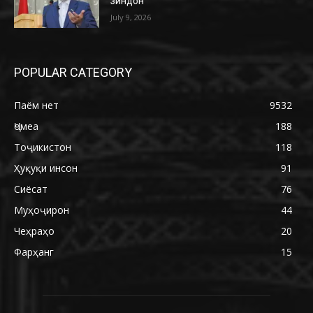
зиндон
July 9, 2026
POPULAR CATEGORY
Паём нет
9532
Ҷомеа
188
Тоҷикистон
118
Ҳуқуқи инсон
91
Сиёсат
76
Муҳоҷирон
44
Чеҳраҳо
20
Фарҳанг
15