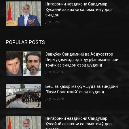
Нигаронии наздикони Саидумар
Ҳусайнӣ аз вазъи саломатии ӯ дар
зиндон
July 9, 2026
POPULAR POSTS
Завқибек Саидаминӣ ва Абдусаттор
Пирмуҳаммадзода, ду рӯзноманигори
тоҷик аз зиндон озод шуданд
July 18, 2026
Беш аз ҳазор маҳкумшуда аз зиндони
“Якум Советский” озод шуданд
July 10, 2026
Нигаронии наздикони Саидумар
Ҳусайнӣ аз вазъи саломатии ӯ дар