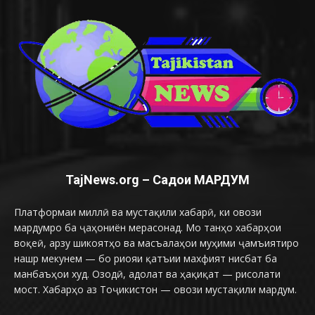
TajNews.org – Садои МАРДУМ
Платформаи миллӣ ва мустақили хабарӣ, ки овози
мардумро ба ҷаҳониён мерасонад. Мо танҳо хабарҳои
воқеӣ, арзу шикоятҳо ва масъалаҳои муҳими ҷамъиятиро
нашр мекунем — бо риояи қатъии махфият нисбат ба
манбаъҳои худ. Озодӣ, адолат ва ҳақиқат — рисолати
мост. Хабарҳо аз Тоҷикистон — овози мустақили мардум.