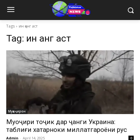
Tags
ин ҷанг аст
Tag:
ин ҷанг аст
Муҳоҷирон
Муҳоҷири тоҷик дар ҷанги Украина:
таблиғи хатарноки миллатгароёни рус
Admin
-
April 14, 2025
0