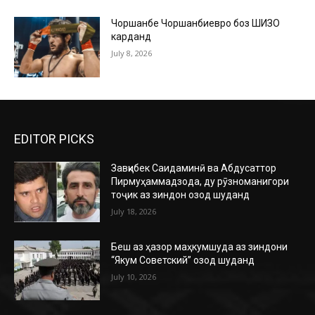
Чоршанбе Чоршанбиевро боз ШИЗО
карданд
July 8, 2026
EDITOR PICKS
Завқибек Саидаминӣ ва Абдусаттор
Пирмуҳаммадзода, ду рӯзноманигори
тоҷик аз зиндон озод шуданд
July 18, 2026
Беш аз ҳазор маҳкумшуда аз зиндони
“Якум Советский” озод шуданд
July 10, 2026