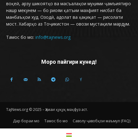
воқеӣ, арзу шикоятҳо ва масъалаҳои муҳими ҷамъиятиро
нашр мекунем — бо риояи қатъии махфият нисбат ба
манбаъҳои худ. Озодӣ, адолат ва ҳақиқат — рисолати
мост. Хабарҳо аз Тоҷикистон — овози мустақили мардум.
Тамос бо мо:
info@tajnews.org
Моро пайгири кунед!
TajNews.org © 2025 – Ҳамаи ҳуқуқ маҳфуз аст.
Дар бораи мо
Тамос бо мо
Саволу ҷавобҳои маъмул (FAQ)