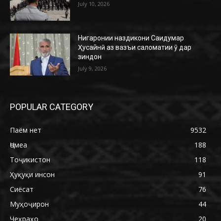
July 10, 2026
Нигаронии наздикони Саидумар
Ҳусайнӣ аз вазъи саломатии ӯ дар
зиндон
July 9, 2026
POPULAR CATEGORY
Паём нет
9532
Ҷомеа
188
Тоҷикистон
118
Ҳуқуқи инсон
91
Сиёсат
76
Муҳоҷирон
44
Чеҳраҳо
20