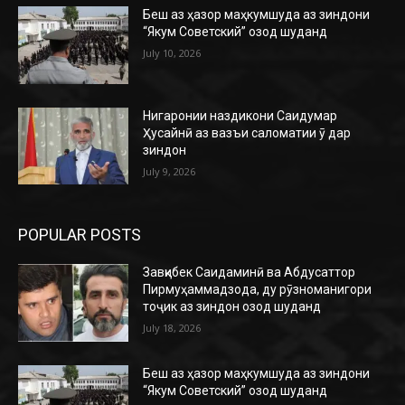
Беш аз ҳазор маҳкумшуда аз зиндони
“Якум Советский” озод шуданд
July 10, 2026
Нигаронии наздикони Саидумар
Ҳусайнӣ аз вазъи саломатии ӯ дар
зиндон
July 9, 2026
POPULAR POSTS
Завқибек Саидаминӣ ва Абдусаттор
Пирмуҳаммадзода, ду рӯзноманигори
тоҷик аз зиндон озод шуданд
July 18, 2026
Беш аз ҳазор маҳкумшуда аз зиндони
“Якум Советский” озод шуданд