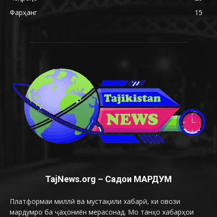
Фарҳанг
15
TajNews.org – Садои МАРДУМ
Платформаи миллӣ ва мустақили хабарӣ, ки овози
мардумро ба ҷаҳониён мерасонад. Мо танҳо хабарҳои