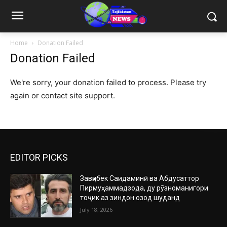
Home
Donation Failed
Donation Failed
We're sorry, your donation failed to process. Please try
again or contact site support.
EDITOR PICKS
Завқибек Саидаминӣ ва Абдусаттор
Пирмуҳаммадзода, ду рӯзноманигори
тоҷик аз зиндон озод шуданд
July 18, 2026