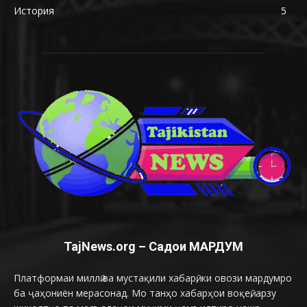
История
5
TajNews.org – Садои МАРДУМ
Платформаи миллӣ ва мустақили хабарӣ, ки овози мардумро
ба ҷаҳониён мерасонад. Мо танҳо хабарҳои воқеӣ, арзу