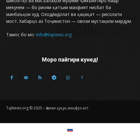
шикоятҳо ва масъалаҳои муҳими ҷамъиятиро нашр
мекунем — бо риояи қатъии махфият нисбат ба
манбаъҳои худ. Озодӣ, адолат ва ҳақиқат — рисолати
мост. Хабарҳо аз Тоҷикистон — овози мустақили мардум.
Тамос бо мо:
info@tajnews.org
Моро пайгири кунед!
TajNews.org © 2025 – Ҳамаи ҳуқуқ маҳфуз аст.