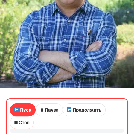
Пуск
⏸ Пауза
Продолжить
◼ Стоп