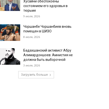
Хусайни обеспокоены
состоянием его здоровья в
тюрьме
9 июля, 2026
Чоршанбе Чоршанбиев вновь
помещен в ШИЗО
8 июля, 2026
Бадахшанский активист Абру
Алимардоншоев: Амнистия не
должна быть выборочной
3 июля, 2026
Загрузить больше