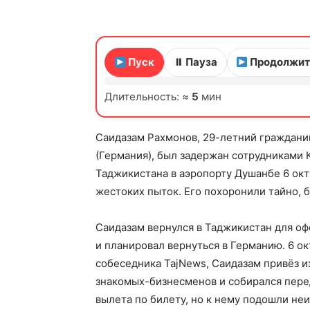
Пуск
⏸ Пауза
Продолжит
Длительность: ≈
5
мин
Саидазам Рахмонов, 29-летний граждани
(Германия), был задержан сотрудниками 
Таджикистана в аэропорту Душанбе 6 октя
жестоких пыток. Его похоронили тайно, 
Саидазам вернулся в Таджикистан для о
и планировал вернуться в Германию. 6 о
собеседника TajNews, Саидазам привёз и
знакомых-бизнесменов и собирался перед
вылета по билету, но к нему подошли не