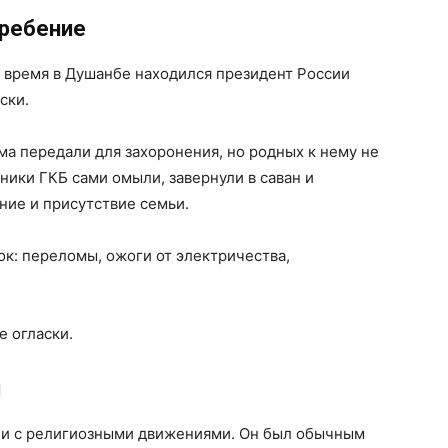
гребение
то время в Душанбе находился президент России
ски.
ма передали для захоронения, но родных к нему не
ники ГКБ сами омыли, завернули в саван и
ние и присутствие семьи.
к: переломы, ожоги от электричества,
 огласки.
я
 ни с религиозными движениями. Он был обычным