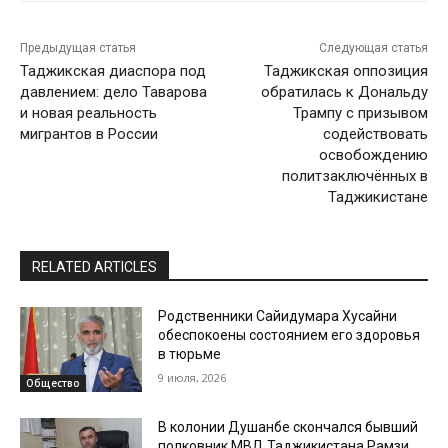
Предыдущая статья
Следующая статья
Таджикская диаспора под
Таджикская оппозиция
давлением: дело Таварова
обратилась к Дональду
и новая реальность
Трампу с призывом
мигрантов в России
содействовать
освобождению
политзаключённых в
Таджикистане
RELATED ARTICLES
Родственники Сайидумара Хусайни
обеспокоены состоянием его здоровья
в тюрьме
9 июля, 2026
Общество
В колонии Душанбе скончался бывший
полковник МВД Таджикистана Рамзи