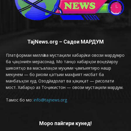
TajNews.org – Садои МАРДУМ
Платформаи миллӣ ва мустақили хабарӣ, ки овози мардумро
ба ҷаҳониён мерасонад. Мо танҳо хабарҳои воқеӣ, арзу
шикоятҳо ва масъалаҳои муҳими ҷамъиятиро нашр
мекунем — бо риояи қатъии махфият нисбат ба
манбаъҳои худ. Озодӣ, адолат ва ҳақиқат — рисолати
мост. Хабарҳо аз Тоҷикистон — овози мустақили мардум.
Тамос бо мо:
info@tajnews.org
Моро пайгири кунед!