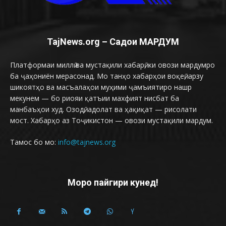
TajNews.org – Садои МАРДУМ
Платформаи миллӣ ва мустақили хабарӣ, ки овози мардумро
ба ҷаҳониён мерасонад. Мо танҳо хабарҳои воқеӣ, арзу
шикоятҳо ва масъалаҳои муҳими ҷамъиятиро нашр
мекунем — бо риояи қатъии махфият нисбат ба
манбаъҳои худ. Озодӣ, адолат ва ҳақиқат — рисолати
мост. Хабарҳо аз Тоҷикистон — овози мустақили мардум.
Тамос бо мо:
info@tajnews.org
Моро пайгири кунед!