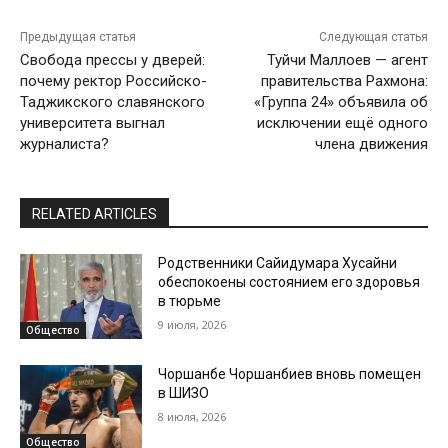
Предыдущая статья
Следующая статья
Свобода прессы у дверей:
Туйчи Маллоев — агент
почему ректор Российско-
правительства Рахмона:
Таджикского славянского
«Группа 24» объявила об
университета выгнал
исключении ещё одного
журналиста?
члена движения
RELATED ARTICLES
Родственники Сайидумара Хусайни
обеспокоены состоянием его здоровья
в тюрьме
9 июля, 2026
Общество
Чоршанбе Чоршанбиев вновь помещен
в ШИЗО
8 июля, 2026
Общество