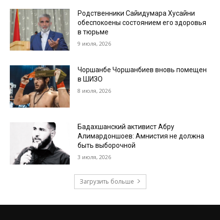
Родственники Сайидумара Хусайни
обеспокоены состоянием его здоровья
в тюрьме
9 июля, 2026
Чоршанбе Чоршанбиев вновь помещен
в ШИЗО
8 июля, 2026
Бадахшанский активист Абру
Алимардоншоев: Амнистия не должна
быть выборочной
3 июля, 2026
Загрузить больше