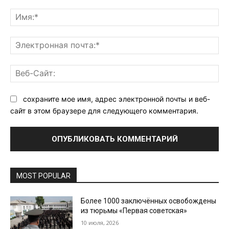
Комментарий:
Им
Эл
поч
Ве
Са
сохраните мое имя, адрес электронной почты и веб-
сайт в этом браузере для следующего комментария.
MOST POPULAR
Более 1000 заключённых освобождены
из тюрьмы «Первая советская»
10 июля, 2026