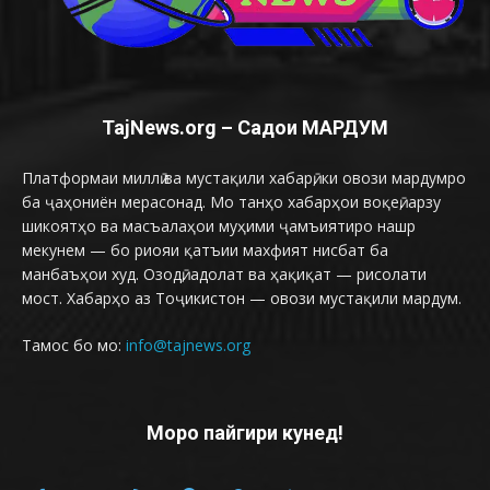
TajNews.org – Садои МАРДУМ
Платформаи миллӣ ва мустақили хабарӣ, ки овози мардумро
ба ҷаҳониён мерасонад. Мо танҳо хабарҳои воқеӣ, арзу
шикоятҳо ва масъалаҳои муҳими ҷамъиятиро нашр
мекунем — бо риояи қатъии махфият нисбат ба
манбаъҳои худ. Озодӣ, адолат ва ҳақиқат — рисолати
мост. Хабарҳо аз Тоҷикистон — овози мустақили мардум.
Тамос бо мо:
info@tajnews.org
Моро пайгири кунед!