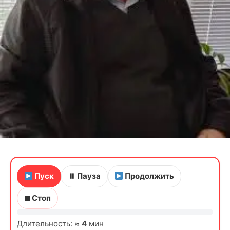
Пуск
⏸ Пауза
Продолжить
◼ Стоп
Длительность: ≈
4
мин