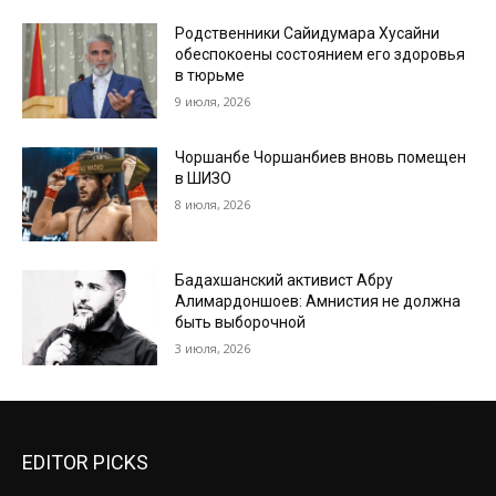
Родственники Сайидумара Хусайни
обеспокоены состоянием его здоровья
в тюрьме
9 июля, 2026
Чоршанбе Чоршанбиев вновь помещен
в ШИЗО
8 июля, 2026
Бадахшанский активист Абру
Алимардоншоев: Амнистия не должна
быть выборочной
3 июля, 2026
EDITOR PICKS