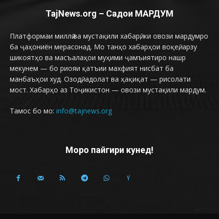
TajNews.org – Садои МАРДУМ
Платформаи миллӣ ва мустақили хабарӣ, ки овози мардумро
ба ҷаҳониён мерасонад. Мо танҳо хабарҳои воқеӣ, арзу
шикоятҳо ва масъалаҳои муҳими ҷамъиятиро нашр
мекунем — бо риояи қатъии махфият нисбат ба
манбаъҳои худ. Озодӣ, адолат ва ҳақиқат — рисолати
мост. Хабарҳо аз Тоҷикистон — овози мустақили мардум.
Тамос бо мо:
info@tajnews.org
Моро пайгири кунед!