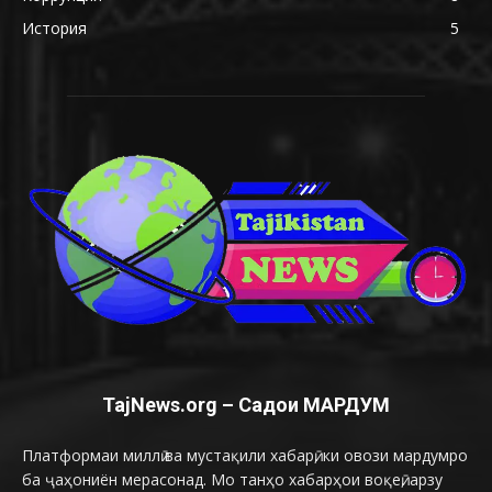
История
5
TajNews.org – Садои МАРДУМ
Платформаи миллӣ ва мустақили хабарӣ, ки овози мардумро
ба ҷаҳониён мерасонад. Мо танҳо хабарҳои воқеӣ, арзу