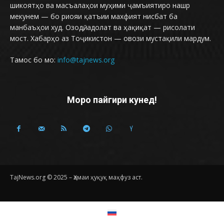
шикоятҳо ва масъалаҳои муҳими ҷамъиятиро нашр
мекунем — бо риояи қатъии махфият нисбат ба
манбаъҳои худ. Озодӣ, адолат ва ҳақиқат — рисолати
мост. Хабарҳо аз Тоҷикистон — овози мустақили мардум.
Тамос бо мо:
info@tajnews.org
Моро пайгири кунед!
TajNews.org © 2025 – Ҳамаи ҳуқуқ маҳфуз аст.