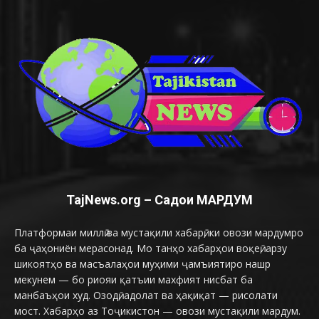
TajNews.org – Садои МАРДУМ
Платформаи миллӣ ва мустақили хабарӣ, ки овози мардумро
ба ҷаҳониён мерасонад. Мо танҳо хабарҳои воқеӣ, арзу
шикоятҳо ва масъалаҳои муҳими ҷамъиятиро нашр
мекунем — бо риояи қатъии махфият нисбат ба
манбаъҳои худ. Озодӣ, адолат ва ҳақиқат — рисолати
мост. Хабарҳо аз Тоҷикистон — овози мустақили мардум.