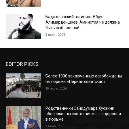
Бадахшанский активист Абру
Алимардоншоев: Амнистия не должна
быть выборочной
3 июля, 2026
EDITOR PICKS
Более 1000 заключённых освобождены
из тюрьмы «Первая советская»
10 июля, 2026
Родственники Сайидумара Хусайни
обеспокоены состоянием его здоровья
в тюрьме
9 июля, 2026