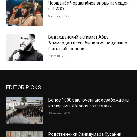
Чоршанбе Чоршанбиев вновь помещен
в ШИЗО
8 июля, 2026
Бадахшанский активист Абру
Алимардоншоев: Амнистия не должна
быть выборочной
3 июля, 2026
EDITOR PICKS
Более 1000 заключённых освобождены
из тюрьмы «Первая советская»
10 июля, 2026
Родственники Сайидумара Хусайни