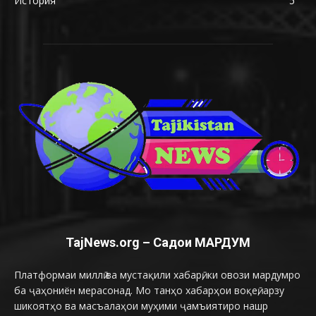
История
5
TajNews.org – Садои МАРДУМ
Платформаи миллӣ ва мустақили хабарӣ, ки овози мардумро
ба ҷаҳониён мерасонад. Мо танҳо хабарҳои воқеӣ, арзу
шикоятҳо ва масъалаҳои муҳими ҷамъиятиро нашр