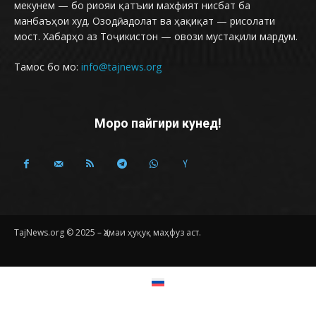
мекунем — бо риояи қатъии махфият нисбат ба
манбаъҳои худ. Озодӣ, адолат ва ҳақиқат — рисолати
мост. Хабарҳо аз Тоҷикистон — овози мустақили мардум.
Тамос бо мо:
info@tajnews.org
Моро пайгири кунед!
TajNews.org © 2025 – Ҳамаи ҳуқуқ маҳфуз аст.