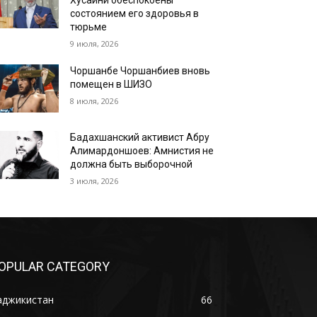
Хусайни обеспокоены
состоянием его здоровья в
тюрьме
9 июля, 2026
Чоршанбе Чоршанбиев вновь
помещен в ШИЗО
8 июля, 2026
Бадахшанский активист Абру
Алимардоншоев: Амнистия не
должна быть выборочной
3 июля, 2026
OPULAR CATEGORY
аджикистан
66