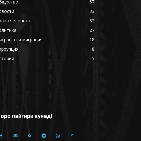
бщество
57
овости
33
рава человека
32
олитика
27
игранты и миграция
18
оррупция
8
стория
5
оро пайгири кунед!