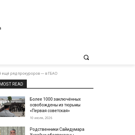
а
й ещё ряд прокуроров — в ГБАО
MOST READ
Более 1000 заключённых
освобождены из тюрьмы
«Первая советская»
10 июля, 2026
Родственники Сайидумара