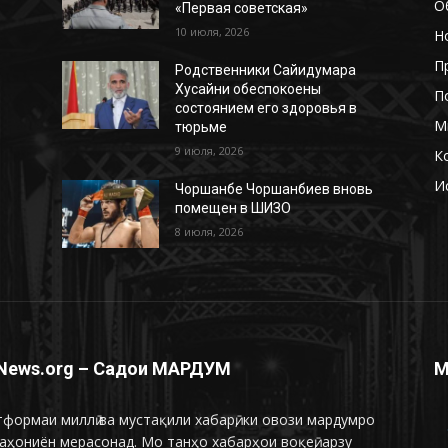
О
«Первая советская»
10 июля, 2026
Н
П
Родственники Сайидумара
Хусайни обеспокоены
П
состоянием его здоровья в
М
тюрьме
9 июля, 2026
К
И
ь
Чоршанбе Чоршанбиев вновь
помещен в ШИЗО
8 июля, 2026
News.org – Садои МАРДУМ
М
формаи миллӣ ва мустақили хабарӣ, ки овози мардумро
аҳониён мерасонад. Мо танҳо хабарҳои воқеӣ, арзу