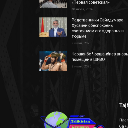
«Первая советская»
10 июля, 2026
Родственники Сайидумара
Хусайни обеспокоены
состоянием его здоровья в
тюрьме
9 июля, 2026
Чоршанбе Чоршанбиев внов
помещен в ШИЗО
8 июля, 2026
Taj
Плат
ба ҷ