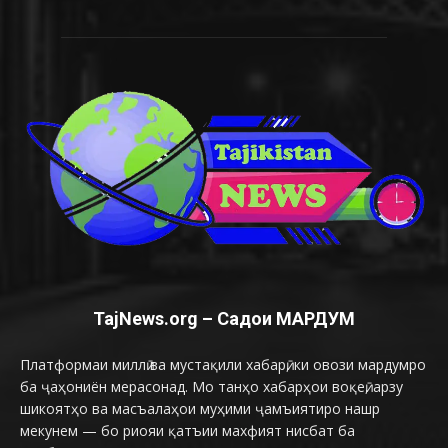
TajNews.org – Садои МАРДУМ
Платформаи миллӣ ва мустақили хабарӣ, ки овози мардумро
ба ҷаҳониён мерасонад. Мо танҳо хабарҳои воқеӣ, арзу
шикоятҳо ва масъалаҳои муҳими ҷамъиятиро нашр
мекунем — бо риояи қатъии махфият нисбат ба