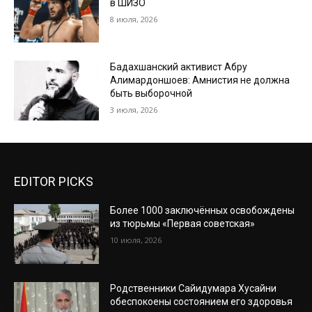
в ШИЗО
8 июля, 2026
Бадахшанский активист Абру
Алимардоншоев: Амнистия не должна
быть выборочной
3 июля, 2026
EDITOR PICKS
Более 1000 заключённых освобождены
из тюрьмы «Первая советская»
10 июля, 2026
Родственники Сайидумара Хусайни
обеспокоены состоянием его здоровья