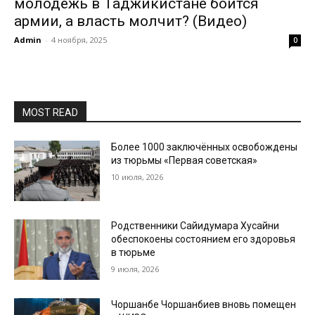
молодёжь в Таджикистане боится
армии, а власть молчит? (Видео)
Admin
-
4 ноября, 2025
0
MOST READ
Более 1000 заключённых освобождены
из тюрьмы «Первая советская»
10 июля, 2026
Родственники Сайидумара Хусайни
обеспокоены состоянием его здоровья
в тюрьме
9 июля, 2026
Чоршанбе Чоршанбиев вновь помещен