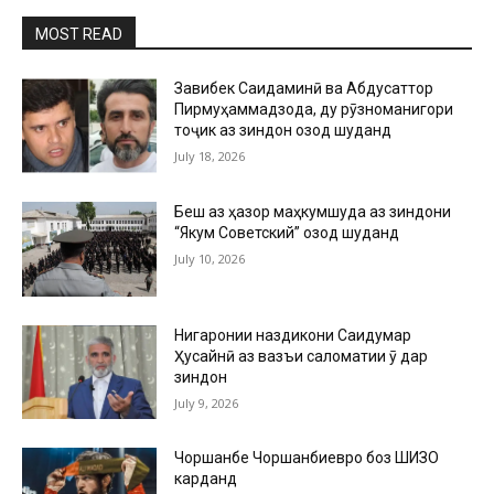
MOST READ
Завқибек Саидаминӣ ва Абдусаттор
Пирмуҳаммадзода, ду рӯзноманигори
тоҷик аз зиндон озод шуданд
July 18, 2026
Беш аз ҳазор маҳкумшуда аз зиндони
“Якум Советский” озод шуданд
July 10, 2026
Нигаронии наздикони Саидумар
Ҳусайнӣ аз вазъи саломатии ӯ дар
зиндон
July 9, 2026
Чоршанбе Чоршанбиевро боз ШИЗО
карданд