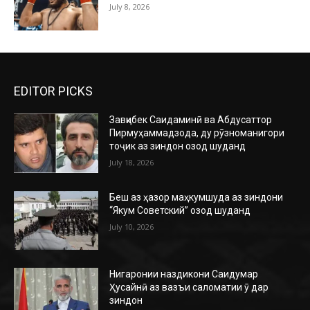
July 8, 2026
EDITOR PICKS
Завқибек Саидаминӣ ва Абдусаттор
Пирмуҳаммадзода, ду рӯзноманигори
тоҷик аз зиндон озод шуданд
July 18, 2026
Беш аз ҳазор маҳкумшуда аз зиндони
“Якум Советский” озод шуданд
July 10, 2026
Нигаронии наздикони Саидумар
Ҳусайнӣ аз вазъи саломатии ӯ дар
зиндон