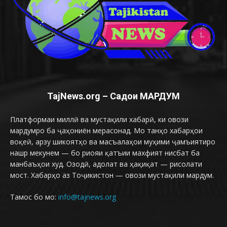
TajNews.org – Садои МАРДУМ
Платформаи миллӣ ва мустақили хабарӣ, ки овози
мардумро ба ҷаҳониён мерасонад. Мо танҳо хабарҳои
воқеӣ, арзу шикоятҳо ва масъалаҳои муҳими ҷамъиятиро
нашр мекунем — бо риояи қатъии махфият нисбат ба
манбаъҳои худ. Озодӣ, адолат ва ҳақиқат — рисолати
мост. Хабарҳо аз Тоҷикистон — овози мустақили мардум.
Тамос бо мо:
info@tajnews.org