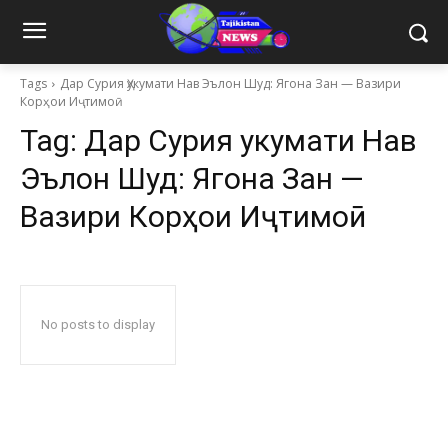
Tags
Дар Сурия Ҳукумати Нав Эълон Шуд: Ягона Зан — Вазири
Корҳои Иҷтимоӣ
Tag:
Дар Сурия Ҳукумати Нав
Эълон Шуд: Ягона Зан —
Вазири Корҳои Иҷтимоӣ
No posts to display