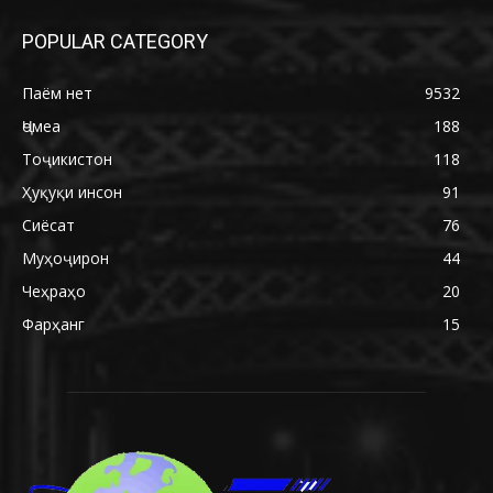
POPULAR CATEGORY
Паём нет
9532
Ҷомеа
188
Тоҷикистон
118
Ҳуқуқи инсон
91
Сиёсат
76
Муҳоҷирон
44
Чеҳраҳо
20
Фарҳанг
15