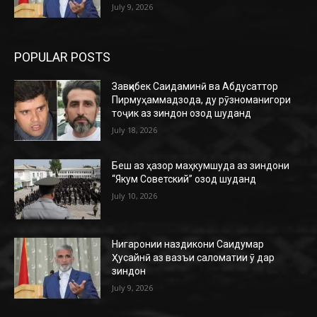
July 9, 2026
POPULAR POSTS
Завқибек Саидаминӣ ва Абдусаттор
Пирмуҳаммадзода, ду рӯзноманигори
тоҷик аз зиндон озод шуданд
July 18, 2026
Беш аз ҳазор маҳкумшуда аз зиндони
“Якум Советский” озод шуданд
July 10, 2026
Нигаронии наздикони Саидумар
Ҳусайнӣ аз вазъи саломатии ӯ дар
зиндон
July 9, 2026