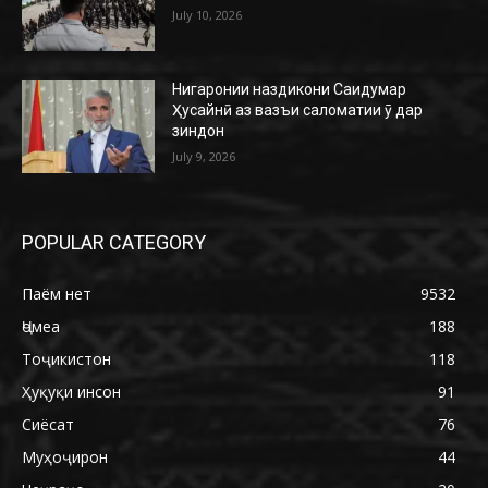
July 10, 2026
Нигаронии наздикони Саидумар
Ҳусайнӣ аз вазъи саломатии ӯ дар
зиндон
July 9, 2026
POPULAR CATEGORY
Паём нет
9532
Ҷомеа
188
Тоҷикистон
118
Ҳуқуқи инсон
91
Сиёсат
76
Муҳоҷирон
44