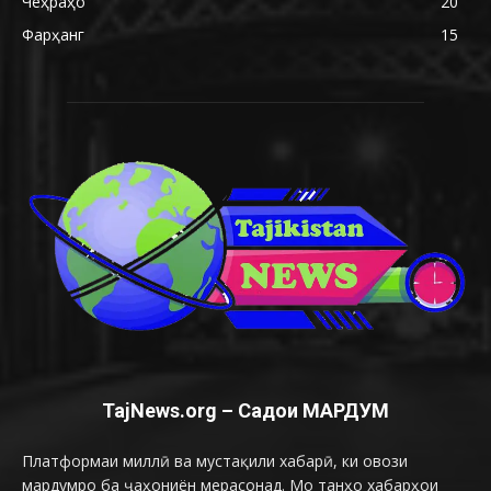
Чеҳраҳо
20
Фарҳанг
15
TajNews.org – Садои МАРДУМ
Платформаи миллӣ ва мустақили хабарӣ, ки овози
мардумро ба ҷаҳониён мерасонад. Мо танҳо хабарҳои