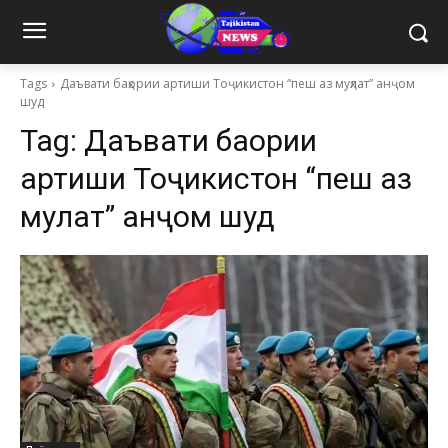
Tags
Даъвати баҳории артиши Тоҷикистон “пеш аз муҳлат” анҷом
шуд
Tag:
Даъвати баҳории
артиши Тоҷикистон “пеш аз
муҳлат” анҷом шуд