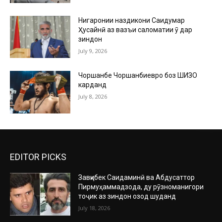
Нигаронии наздикони Саидумар
Ҳусайнӣ аз вазъи саломатии ӯ дар
зиндон
July 9, 2026
Чоршанбе Чоршанбиевро боз ШИЗО
карданд
July 8, 2026
EDITOR PICKS
Завқибек Саидаминӣ ва Абдусаттор
Пирмуҳаммадзода, ду рӯзноманигори
тоҷик аз зиндон озод шуданд
July 18, 2026