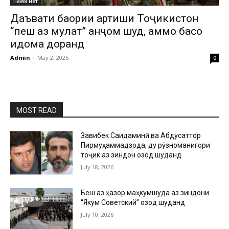
Паём нет
Даъвати баҳории артиши Тоҷикистон
“пеш аз муҳлат” анҷом шуд, аммо баҳсҳо
идома доранд
Admin
-
May 2, 2025
0
MOST READ
Завқибек Саидаминӣ ва Абдусаттор
Пирмуҳаммадзода, ду рӯзноманигори
тоҷик аз зиндон озод шуданд
July 18, 2026
Беш аз ҳазор маҳкумшуда аз зиндони
“Якум Советский” озод шуданд
July 10, 2026