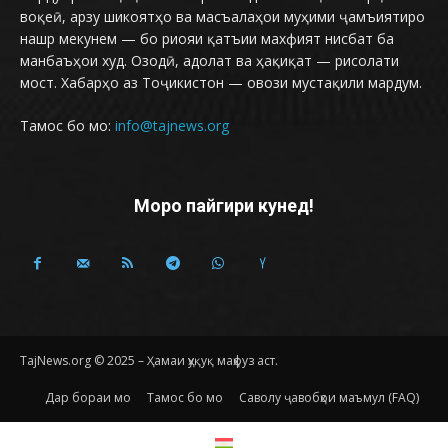
воқеӣ, арзу шикоятҳо ва масъалаҳои муҳими ҷамъиятиро
нашр мекунем — бо риояи қатъии махфият нисбат ба
манбаъҳои худ. Озодӣ, адолат ва ҳақиқат — рисолати
мост. Хабарҳо аз Тоҷикистон — овози мустақили мардум.
Тамос бо мо:
info@tajnews.org
Моро пайгири кунед!
TajNews.org © 2025 – Ҳамаи ҳуқуқ маҳфуз аст.
Дар бораи мо
Тамос бо мо
Саволу ҷавобҳои маъмул (FAQ)