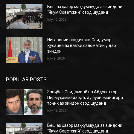
Беш аз ҳазор маҳкумшуда аз зиндони
“Якум Советский” озод шуданд
July 10, 2026
Нигаронии наздикони Саидумар
Ҳусайнӣ аз вазъи саломатии ӯ дар
зиндон
July 9, 2026
POPULAR POSTS
Завқибек Саидаминӣ ва Абдусаттор
Пирмуҳаммадзода, ду рӯзноманигори
тоҷик аз зиндон озод шуданд
July 18, 2026
Беш аз ҳазор маҳкумшуда аз зиндони
“Якум Советский” озод шуданд