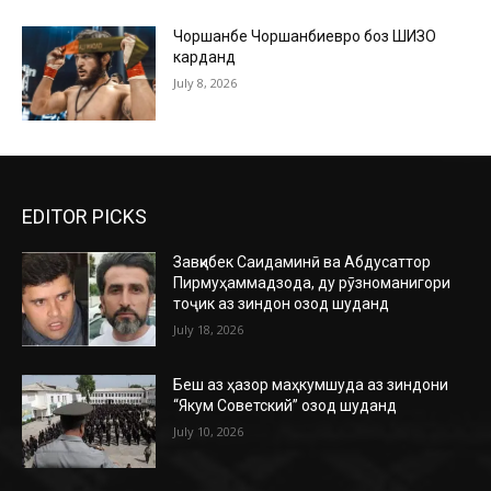
Чоршанбе Чоршанбиевро боз ШИЗО
карданд
July 8, 2026
EDITOR PICKS
Завқибек Саидаминӣ ва Абдусаттор
Пирмуҳаммадзода, ду рӯзноманигори
тоҷик аз зиндон озод шуданд
July 18, 2026
Беш аз ҳазор маҳкумшуда аз зиндони
“Якум Советский” озод шуданд
July 10, 2026