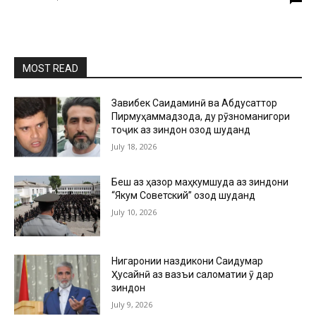
MOST READ
Завқибек Саидаминӣ ва Абдусаттор
Пирмуҳаммадзода, ду рӯзноманигори
тоҷик аз зиндон озод шуданд
July 18, 2026
Беш аз ҳазор маҳкумшуда аз зиндони
“Якум Советский” озод шуданд
July 10, 2026
Нигаронии наздикони Саидумар
Ҳусайнӣ аз вазъи саломатии ӯ дар
зиндон
July 9, 2026