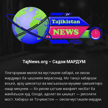
TajNews.org – Садои МАРДУМ
Платформаи миллӣ ва мустақили хабарӣ, ки овози
мардумро ба ҷаҳониён мерасонад. Мо танҳо хабарҳои
воқеӣ, арзу шикоятҳо ва масъалаҳои муҳими ҷамъиятиро
нашр мекунем — бо риояи қатъии махфият нисбат ба
манбаъҳои худ. Озодӣ, адолат ва ҳақиқат — рисолати
мост. Хабарҳо аз Тоҷикистон — овози мустақили мардум.