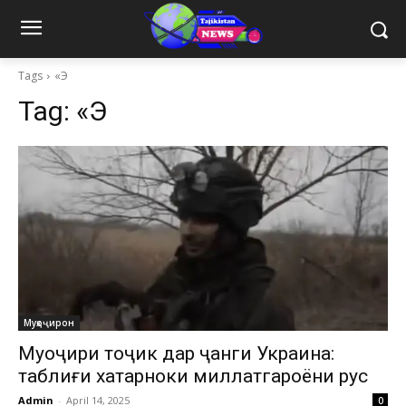
Tags
«Э
Tag:
«Э
Муҳоҷирон
Муҳоҷири тоҷик дар ҷанги Украина:
таблиғи хатарноки миллатгароёни рус
Admin
-
April 14, 2025
0