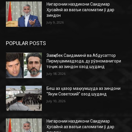
Нигаронии наздикони Саидумар
Ҳусайнӣ аз вазъи саломатии ӯ дар
зиндон
July 9, 2026
POPULAR POSTS
Завқибек Саидаминӣ ва Абдусаттор
Пирмуҳаммадзода, ду рӯзноманигори
тоҷик аз зиндон озод шуданд
July 18, 2026
Беш аз ҳазор маҳкумшуда аз зиндони
“Якум Советский” озод шуданд
July 10, 2026
Нигаронии наздикони Саидумар
Ҳусайнӣ аз вазъи саломатии ӯ дар