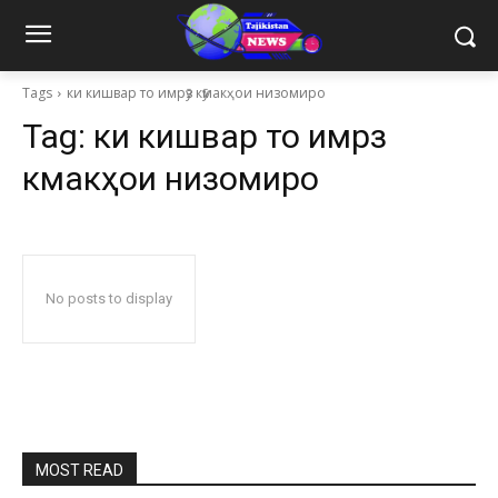
Tags
ки кишвар то имрӯз кӯмакҳои низомиро
Tag:
ки кишвар то имрӯз
кӯмакҳои низомиро
No posts to display
MOST READ