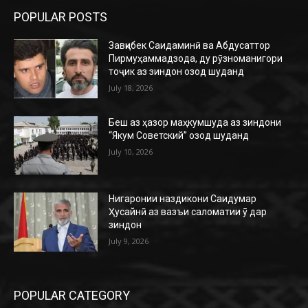
POPULAR POSTS
Завқибек Саидаминӣ ва Абдусаттор
Пирмуҳаммадзода, ду рӯзноманигори
тоҷик аз зиндон озод шуданд
July 18, 2026
Беш аз ҳазор маҳкумшуда аз зиндони
“Якум Советский” озод шуданд
July 10, 2026
Нигаронии наздикони Саидумар
Ҳусайнӣ аз вазъи саломатии ӯ дар
зиндон
July 9, 2026
POPULAR CATEGORY