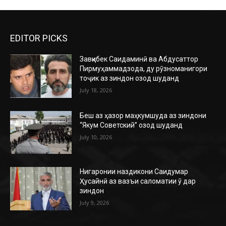
EDITOR PICKS
Завқибек Саидаминӣ ва Абдусаттор
Пирмуҳаммадзода, ду рӯзноманигори
тоҷик аз зиндон озод шуданд
July 18, 2026
Беш аз ҳазор маҳкумшуда аз зиндони
“Якум Советский” озод шуданд
July 10, 2026
Нигаронии наздикони Саидумар
Ҳусайнӣ аз вазъи саломатии ӯ дар
зиндон
July 9, 2026