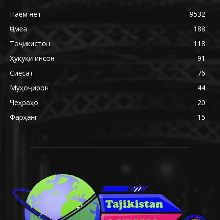
Паём нет
9532
Ҷомеа
188
Тоҷикистон
118
Ҳуқуқи инсон
91
Сиёсат
76
Муҳоҷирон
44
Чеҳраҳо
20
Фарҳанг
15