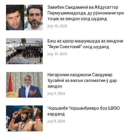
Завқибек Саидаминӣ ва Абдусаттор
Пирмуҳаммадзода, ду рӯзноманигори
тоҷик аз зиндон озод шуданд
July 18, 2026
Беш аз ҳазор маҳкумшуда аз зиндони
“Якум Советский” озод шуданд
July 10, 2026
Нигаронии наздикони Саидумар
Ҳусайнӣ аз вазъи саломатии ӯ дар
зиндон
July 9, 2026
Чоршанбе Чоршанбиевро боз ШИЗО
карданд
July 8, 2026