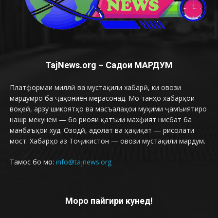
TajNews.org – Садои МАРДУМ
Платформаи миллӣ ва мустақили хабарӣ, ки овози
мардумро ба ҷаҳониён мерасонад. Мо танҳо хабарҳои
воқеӣ, арзу шикоятҳо ва масъалаҳои муҳими ҷамъиятиро
нашр мекунем — бо риояи қатъии махфият нисбат ба
манбаъҳои худ. Озодӣ, адолат ва ҳақиқат — рисолати
мост. Хабарҳо аз Тоҷикистон — овози мустақили мардум.
Тамос бо мо:
info@tajnews.org
Моро пайгири кунед!