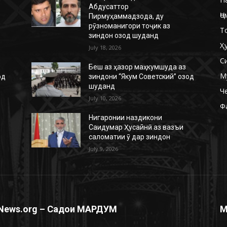
Абдусаттор
Ҷо
Пирмуҳаммадзода, ду
рӯзноманигори тоҷик аз
Т
зиндон озод шуданд
Ҳ
July 18, 2026
С
Беш аз ҳазор маҳкумшуда аз
М
од
зиндони “Якум Советский” озод
шуданд
Ч
July 10, 2026
Ф
Нигаронии наздикони
Саидумар Ҳусайнӣ аз вазъи
саломатии ӯ дар зиндон
July 9, 2026
News.org – Садои МАРДУМ
М