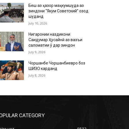
Беш аз ҳазор маҳкумшуда аз
зиндони “Якум Советский” озод
шуданд
July 10, 2026
Нигаронии наздикони
Саидумар Ҳусайнӣ аз вазъи
саломатии ӯ дар зиндон
July 9, 2026
Чоршанбе Чоршанбиевро боз
ШИЗО карданд
July 8, 2026
OPULAR CATEGORY
аём нет
9532