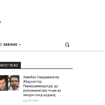
а
ЗАБОНҲО
MOST READ
Завқибек Саидаминӣ ва
Абдусаттор
Пирмуҳаммадзода, ду
рӯзноманигори тоҷик аз
зиндон озод шуданд
July 18, 2026