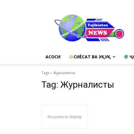
АСОСИ
СИЁСАТ ВА ҲУҚУҚ
Ҷ
Tags
Журналисты
Tag:
Журналисты
No posts to display