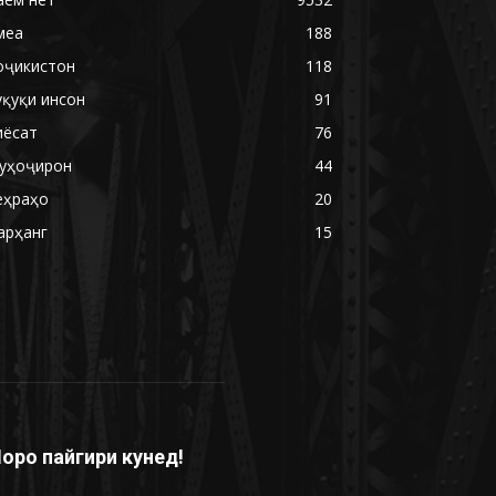
меа
188
оҷикистон
118
уқуқи инсон
91
иёсат
76
уҳоҷирон
44
еҳраҳо
20
арҳанг
15
оро пайгири кунед!