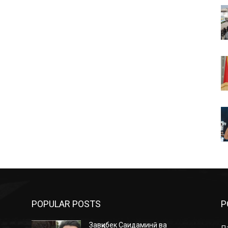
POPULAR POSTS
P
Завқибек Саидаминӣ ва
П