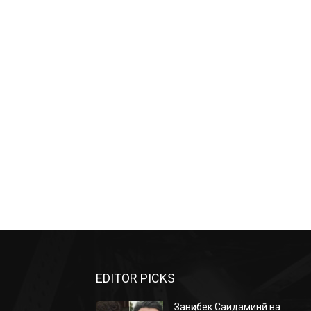
EDITOR PICKS
Завқибек Саидаминӣ ва