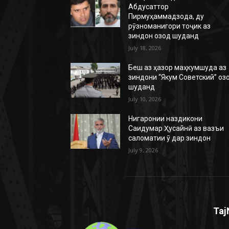
Абдусаттор
Пирмуҳаммадзода, ду
рӯзноманигори тоҷик аз
зиндон озод шуданд
July 18, 2026
Беш аз ҳазор маҳкумшуда аз
зиндони “Якум Советский” оз
шуданд
July 10, 2026
Нигаронии наздикони
Саидумар Ҳусайнӣ аз вазъи
саломатии ӯ дар зиндон
July 9, 2026
Taj