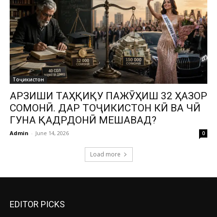
Тоҷикистон
АРЗИШИ ТАҲҚИҚУ ПАЖӮҲИШ 32 ҲАЗОР
СОМОНӢ. ДАР ТОҶИКИСТОН КӢ ВА ЧӢ
ГУНА ҚАДРДОНӢ МЕШАВАД?
Admin
-
June 14, 2026
0
Load more
EDITOR PICKS