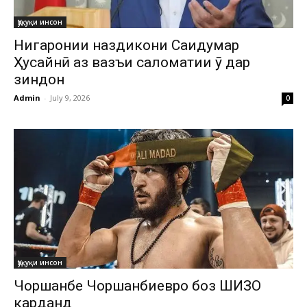
Ҳуқуқи инсон
Нигаронии наздикони Саидумар
Ҳусайнӣ аз вазъи саломатии ӯ дар
зиндон
Admin
-
July 9, 2026
0
Ҳуқуқи инсон
Чоршанбе Чоршанбиевро боз ШИЗО
карданд