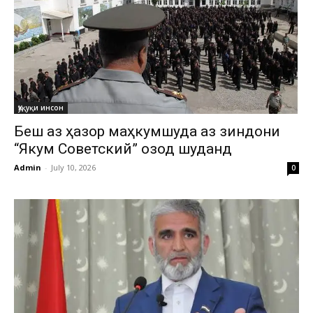
Ҳуқуқи инсон
Беш аз ҳазор маҳкумшуда аз зиндони
“Якум Советский” озод шуданд
Admin
-
July 10, 2026
0