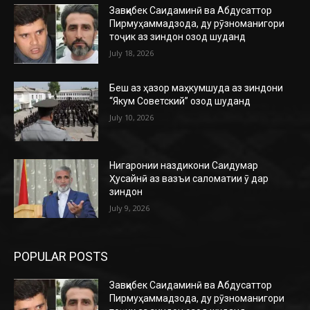
Завқибек Саидаминӣ ва Абдусаттор
Пирмуҳаммадзода, ду рӯзноманигори
тоҷик аз зиндон озод шуданд
July 18, 2026
Беш аз ҳазор маҳкумшуда аз зиндони
“Якум Советский” озод шуданд
July 10, 2026
Нигаронии наздикони Саидумар
Ҳусайнӣ аз вазъи саломатии ӯ дар
зиндон
July 9, 2026
POPULAR POSTS
Завқибек Саидаминӣ ва Абдусаттор
Пирмуҳаммадзода, ду рӯзноманигори