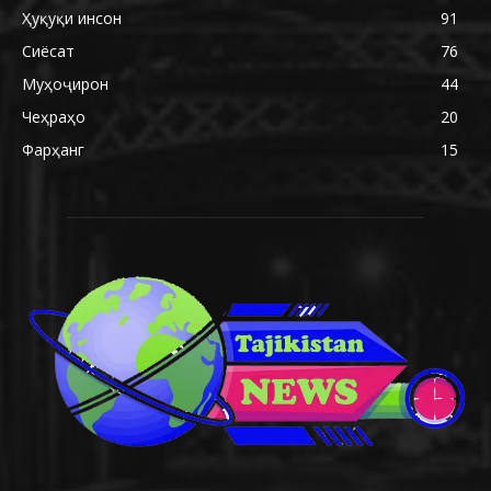
Ҳуқуқи инсон
91
Сиёсат
76
Муҳоҷирон
44
Чеҳраҳо
20
Фарҳанг
15