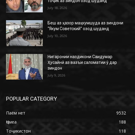
тоҷик аз зиндон озод шуданд
July 18, 2026
Беш аз ҳазор маҳкумшуда аз зиндони
“Якум Советский” озод шуданд
July 10, 2026
Нигаронии наздикони Саидумар
Ҳусайнӣ аз вазъи саломатии ӯ дар
зиндон
July 9, 2026
POPULAR CATEGORY
Паём нет
9532
Ҷомеа
188
Тоҷикистон
118