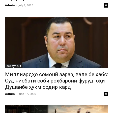
Admin
-
July 8, 2026
0
Коррупсия
Миллиардҳо сомонӣ зарар, вале бе ҳабс:
Суд нисбати собиқ роҳбарони фурудгоҳи
Душанбе ҳукм содир кард
Admin
-
June 14, 2026
0