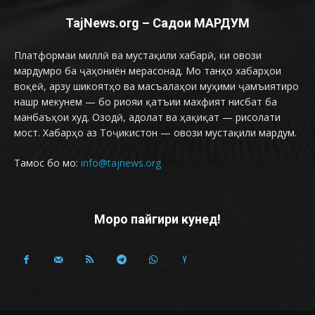
TajNews.org – Садои МАРДУМ
Платформаи миллӣ ва мустақили хабарӣ, ки овози
мардумро ба ҷаҳониён мерасонад. Мо танҳо хабарҳои
воқеӣ, арзу шикоятҳо ва масъалаҳои муҳими ҷамъиятиро
нашр мекунем — бо риояи қатъии махфият нисбат ба
манбаъҳои худ. Озодӣ, адолат ва ҳақиқат — рисолати
мост. Хабарҳо аз Тоҷикистон — овози мустақили мардум.
Тамос бо мо:
info@tajnews.org
Моро пайгири кунед!