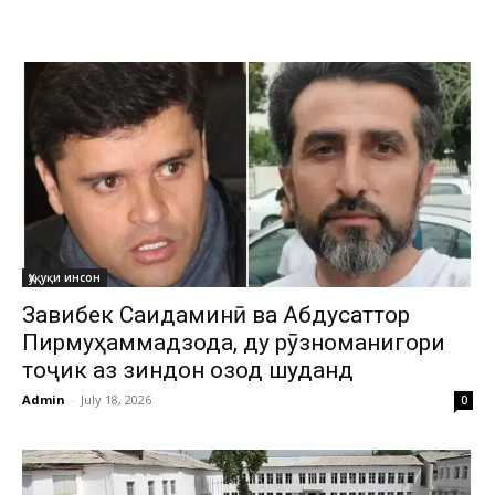
Ҳуқуқи инсон
Завқибек Саидаминӣ ва Абдусаттор
Пирмуҳаммадзода, ду рӯзноманигори
тоҷик аз зиндон озод шуданд
Admin
-
July 18, 2026
0