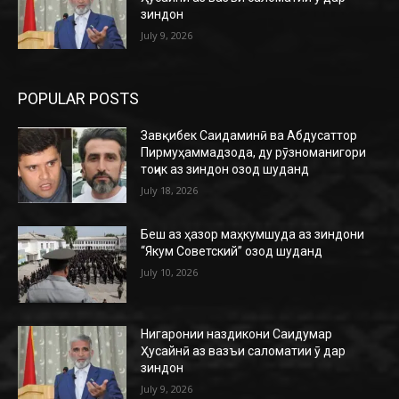
зиндон
July 9, 2026
POPULAR POSTS
Завқибек Саидаминӣ ва Абдусаттор
Пирмуҳаммадзода, ду рӯзноманигори
тоҷик аз зиндон озод шуданд
July 18, 2026
Беш аз ҳазор маҳкумшуда аз зиндони
“Якум Советский” озод шуданд
July 10, 2026
Нигаронии наздикони Саидумар
Ҳусайнӣ аз вазъи саломатии ӯ дар
зиндон
July 9, 2026