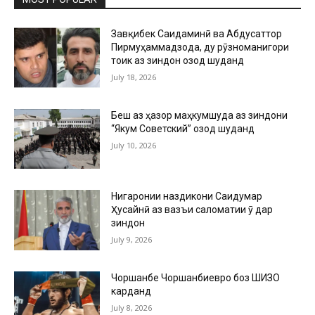
Завқибек Саидаминӣ ва Абдусаттор
Пирмуҳаммадзода, ду рӯзноманигори
тоҷик аз зиндон озод шуданд
July 18, 2026
Беш аз ҳазор маҳкумшуда аз зиндони
“Якум Советский” озод шуданд
July 10, 2026
Нигаронии наздикони Саидумар
Ҳусайнӣ аз вазъи саломатии ӯ дар
зиндон
July 9, 2026
Чоршанбе Чоршанбиевро боз ШИЗО
карданд
July 8, 2026