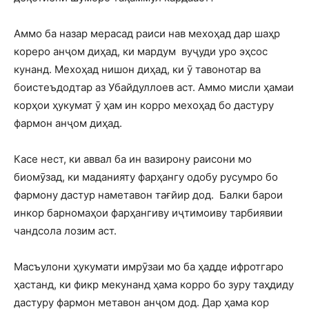
Аммо ба назар мерасад раиси нав мехоҳад дар шаҳр
кореро анҷом диҳад, ки мардум вуҷуди уро эҳсос
кунанд. Мехоҳад нишон диҳад, ки ӯ тавонотар ва
боистеъдодтар аз Убайдуллоев аст. Аммо мисли ҳамаи
корҳои ҳукумат ӯ ҳам ин корро мехоҳад бо дастуру
фармон анҷом диҳад.
Касе нест, ки аввал ба ин вазирону раисони мо
биомӯзад, ки маданияту фарҳангу одобу русумро бо
фармону дастур наметавон тағйир дод. Балки барои
инкор барномаҳои фарҳангиву иҷтимоиву тарбиявии
чандсола лозим аст.
Масъулони ҳукумати имрӯзаи мо ба ҳадде ифротгаро
ҳастанд, ки фикр мекунанд ҳама корро бо зуру таҳдиду
дастуру фармон метавон анҷом дод. Дар ҳама кор