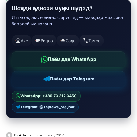
Шоҳиди ҳодисаи муҳим шудед?
Иттилоъ, акс ё видео фиристед — маводҳо махфона
баррасӣ мешаванд.
Акс
Видео
Садо
Тамос
Паём дар WhatsApp
Паём дар Telegram
WhatsApp: +380 73 312 3450
Telegram: @TajNews_org_bot
By
Admin
February 20, 2017