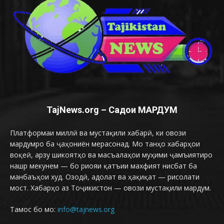
TajNews.org – Садои МАРДУМ
Платформаи миллӣ ва мустақили хабарӣ, ки овози
мардумро ба ҷаҳониён мерасонад. Мо танҳо хабарҳои
воқеӣ, арзу шикоятҳо ва масъалаҳои муҳими ҷамъиятиро
нашр мекунем — бо риояи қатъии махфият нисбат ба
манбаъҳои худ. Озодӣ, адолат ва ҳақиқат — рисолати
мост. Хабарҳо аз Тоҷикистон — овози мустақили мардум.
Тамос бо мо:
info@tajnews.org