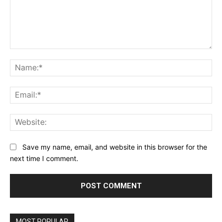
Comment:
Na
Ema
Web
Save my name, email, and website in this browser for the
next time I comment.
MOST POPULAR