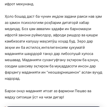
ифрот мекунанд.
Ҳоло бошад даст ба чунин иқдом задани раиси нав ҳам
аз ҳамон психологияи роҳбарии дитаторӣ хабар
медиҳад. Боз ҳам аввалин ҳадафи ин барномаҳои
ифротӣ занони руймолдор, афроди ришдор ва қишри
камбизоати калушу маҳсипӯш хоҳад буд. Зеро дар
зеҳни ин ба истилоҳ интелигенсияи ҳукуматӣ
маданияти шаҳрдорӣ танҳо дар либоспушӣ хулоса
мешавад. Маданияти сухангуфтану эҳтиром ба қонун,
озодии шахсиву эҳтиром ба муқаддасоти инсон дар
фарҳангу маданияти ин “неошаҳрнишинон” аслан вуҷуд
надорад.
Барои онҳо маданият итоат аз фармони Пешво ва
мадҳу ситоиши ӯст на чизи дигар!