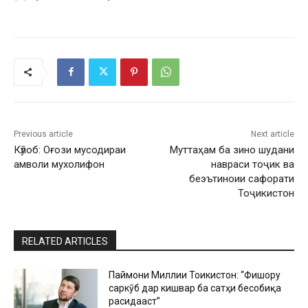
Previous article
Next article
Кӯлоб: Оғози мусодираи
Муттаҳам ба зино шудани
амволи мухолифон
навраси тоҷик ва
беэътиноии сафорати
Тоҷикистон
RELATED ARTICLES
Паймони Миллии Тоҷикистон: “Фишору
саркӯб дар кишвар ба сатҳи бесобиқа
расидааст”