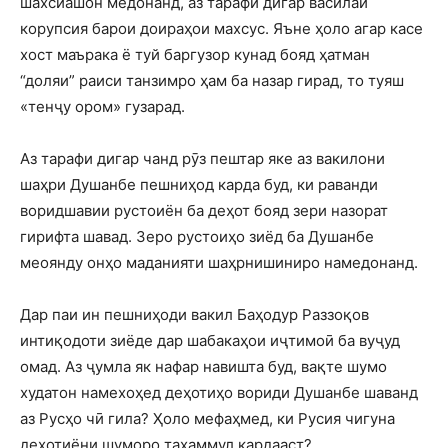
шахсиашон медонанд, аз тарафи дигар василаи
корупсия барои доираҳои махсус. Яъне ҳоло агар касе
хост маърака ё туй баргузор кунад бояд ҳатман
“доляи” раиси танзимро ҳам ба назар гирад, то туяш
«тенҷу ором» гузарад.
Аз тарафи дигар чанд рӯз пештар яке аз вакилони
шаҳри Душанбе пешниҳод карда буд, ки раванди
воридшавии рустоиён ба деҳот бояд зери назорат
гирифта шавад. Зеро рустоиҳо зиёд ба Душанбе
меоянду онҳо маданияти шаҳрнишиниро намедонанд.
Дар паи ин пешниҳоди вакил Баҳодур Раззоқов
интиқодоти зиёде дар шабакаҳои иҷтимоӣ ба вуҷуд
омад. Аз ҷумла як нафар навишта буд, вақте шумо
худатон намехоҳед деҳотиҳо вориди Душанбе шаванд
аз Русҳо чӣ гила? Ҳоло мефаҳмед, ки Русия чигуна
деҳотиёни шуморо таҳаммул кардааст?