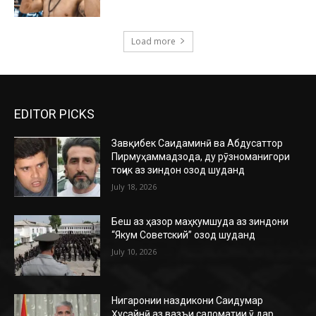
Load more
EDITOR PICKS
Завқибек Саидаминӣ ва Абдусаттор
Пирмуҳаммадзода, ду рӯзноманигори
тоҷик аз зиндон озод шуданд
July 18, 2026
Беш аз ҳазор маҳкумшуда аз зиндони
“Якум Советский” озод шуданд
July 10, 2026
Нигаронии наздикони Саидумар
Ҳусайнӣ аз вазъи саломатии ӯ дар