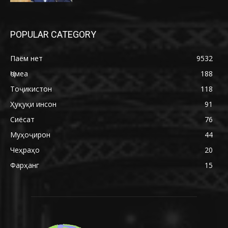
POPULAR CATEGORY
Паём нет
9532
Ҷомеа
188
Тоҷикистон
118
Ҳуқуқи инсон
91
Сиёсат
76
Муҳоҷирон
44
Чеҳраҳо
20
Фарҳанг
15