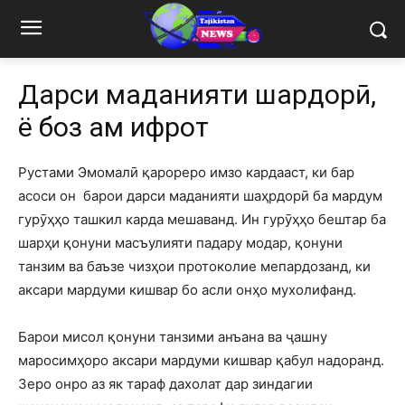
Дарси маданияти шаҳрдорӣ,
ё боз ҳам ифрот
Рустами Эмомалӣ қарореро имзо кардааст, ки бар
асоси он барои дарси маданияти шаҳрдорӣ ба мардум
гурӯҳҳо ташкил карда мешаванд. Ин гурӯҳҳо бештар ба
шарҳи қонуни масъулияти падару модар, қонуни
танзим ва баъзе чизҳои протоколие мепардозанд, ки
аксари мардуми кишвар бо асли онҳо мухолифанд.
Барои мисол қонуни танзими анъана ва ҷашну
маросимҳоро аксари мардуми кишвар қабул надоранд.
Зеро онро аз як тараф дахолат дар зиндагии