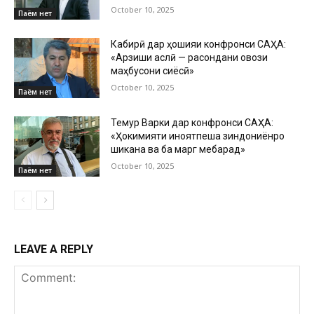
October 10, 2025
Паём нет
Кабирӣ дар ҳошияи конфронси САҲА:
«Арзиши аслӣ — расондани овози
маҳбусони сиёсӣ»
October 10, 2025
Паём нет
Темур Варки дар конфронси САҲА:
«Ҳокимияти ҷиноятпеша зиндониёнро
шиканҷа ва ба марг мебарад»
October 10, 2025
Паём нет
LEAVE A REPLY