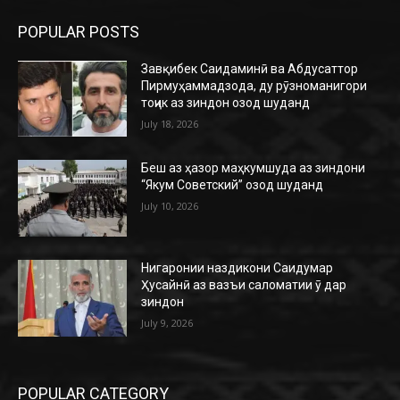
POPULAR POSTS
Завқибек Саидаминӣ ва Абдусаттор
Пирмуҳаммадзода, ду рӯзноманигори
тоҷик аз зиндон озод шуданд
July 18, 2026
Беш аз ҳазор маҳкумшуда аз зиндони
“Якум Советский” озод шуданд
July 10, 2026
Нигаронии наздикони Саидумар
Ҳусайнӣ аз вазъи саломатии ӯ дар
зиндон
July 9, 2026
POPULAR CATEGORY