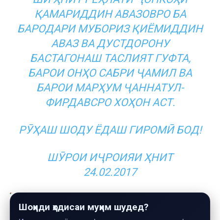
ҚАМАРИДДИН АВАЗОВРО БА
БАРОДАРИ МУБОРИЗ ҚИЁМИДДИН
АВАЗ ВА ДУСТДОРОНУ
БАСТАГОНАШ ТАСЛИЯТ ГУФТА,
БАРОИ ОНҲО САБРИ ҶАМИЛ ВА
БАРОИ МАРҲУМ ҶАННАТУЛ-
ФИРДАВСРО ХОҲОН АСТ.
РӮҲАШ ШОДУ ЁДАШ ГИРОМӢ БОД!
ШӮРОИ ИҶРОИЯИ ҲНИТ
24.02.2017
Шоҳиди ҳодисаи муҳим шудед?