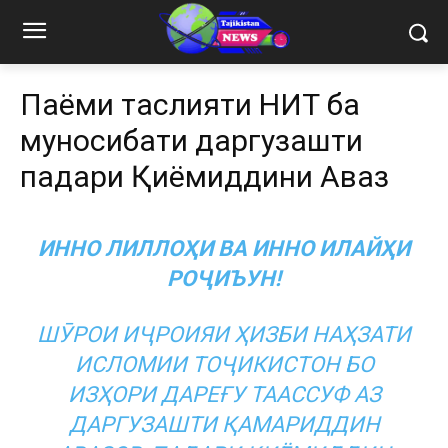
Паёми таслияти ҲНИТ ба
муносибати даргузашти
падари Қиёмиддини Аваз
ИННО ЛИЛЛОҲИ ВА ИННО ИЛАЙҲИ
РОҶИЪУН!
ШӮРОИ ИҶРОИЯИ ҲИЗБИ НАҲЗАТИ
ИСЛОМИИ ТОҶИКИСТОН БО
ИЗҲОРИ ДАРЕҒУ ТААССУФ АЗ
ДАРГУЗАШТИ ҚАМАРИДДИН