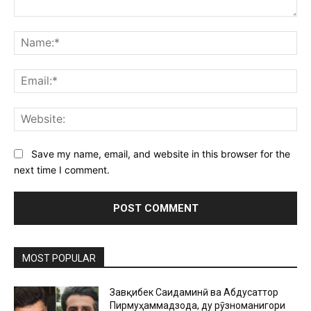
Comment:
Na
Ema
Web
Save my name, email, and website in this browser for the
next time I comment.
MOST POPULAR
Завқибек Саидаминӣ ва Абдусаттор
Пирмуҳаммадзода, ду рӯзноманигори