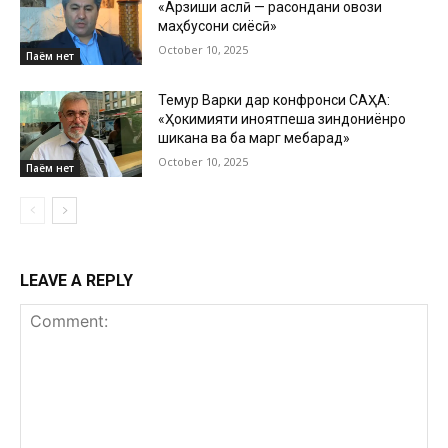
«Арзиши аслӣ — расондани овози
маҳбусони сиёсӣ»
October 10, 2025
Паём нет
Темур Варки дар конфронси САҲА:
«Ҳокимияти ҷиноятпеша зиндониёнро
шиканҷа ва ба марг мебарад»
October 10, 2025
Паём нет
LEAVE A REPLY