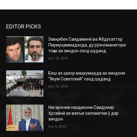
EDITOR PICKS
Завқибек Саидаминӣ ва Абдусаттор
Пирмуҳаммадзода, ду рӯзноманигори
тоҷик аз зиндон озод шуданд
July 18, 2026
Беш аз ҳазор маҳкумшуда аз зиндони
“Якум Советский” озод шуданд
July 10, 2026
Нигаронии наздикони Саидумар
Ҳусайнӣ аз вазъи саломатии ӯ дар
зиндон
July 9, 2026