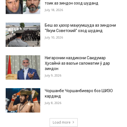
тоҷик аз зиндон озод шуданд
July 18, 2026
Беш аз ҳазор маҳкумшуда аз зиндони
“Якум Советский” озод шуданд
July 10, 2026
Нигаронии наздикони Саидумар
Ҳусайнӣ аз вазъи саломатии ӯ дар
зиндон
July 9, 2026
Чоршанбе Чоршанбиевро боз ШИЗО
карданд
July 8, 2026
Load more