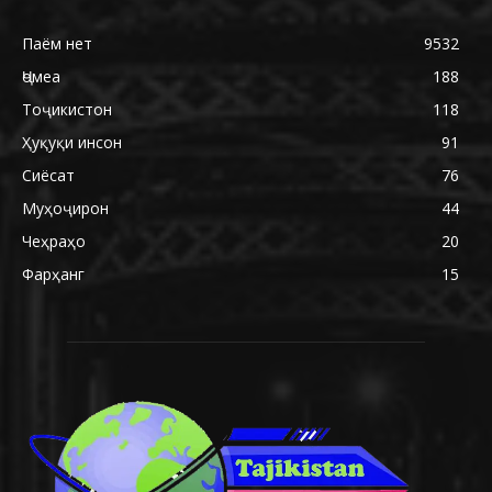
Паём нет
9532
Ҷомеа
188
Тоҷикистон
118
Ҳуқуқи инсон
91
Сиёсат
76
Муҳоҷирон
44
Чеҳраҳо
20
Фарҳанг
15