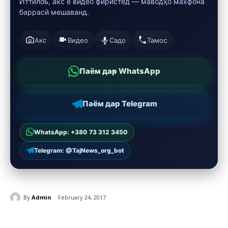
Иттилоъ, акс ё видео фиристед — маводҳо махфона
баррасӣ мешаванд.
Акс
Видео
Садо
Тамос
Паём дар WhatsApp
Паём дар Telegram
WhatsApp: +380 73 312 3450
Telegram: @TajNews_org_bot
By
Admin
February 24, 2017