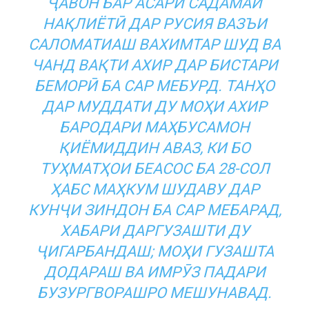
ҶАВОН БАР АСАРИ САДАМАИ
НАҚЛИЁТӢ ДАР РУСИЯ ВАЗЪИ
САЛОМАТИАШ ВАХИМТАР ШУД ВА
ЧАНД ВАҚТИ АХИР ДАР БИСТАРИ
БЕМОРӢ БА САР МЕБУРД. ТАНҲО
ДАР МУДДАТИ ДУ МОҲИ АХИР
БАРОДАРИ МАҲБУСАМОН
ҚИЁМИДДИН АВАЗ, КИ БО
ТУҲМАТҲОИ БЕАСОС БА 28-СОЛ
ҲАБС МАҲКУМ ШУДАВУ ДАР
КУНҶИ ЗИНДОН БА САР МЕБАРАД,
ХАБАРИ ДАРГУЗАШТИ ДУ
ҶИГАРБАНДАШ; МОҲИ ГУЗАШТА
ДОДАРАШ ВА ИМРӮЗ ПАДАРИ
БУЗУРГВОРАШРО МЕШУНАВАД.