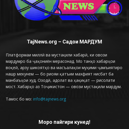
TajNews.org – Садои МАРДУМ
Платформаи миллӣ ва мустақили хабарӣ, ки овози
мардумро ба ҷаҳониён мерасонад. Мо танҳо хабарҳои
воқеӣ, арзу шикоятҳо ва масъалаҳои муҳими ҷамъиятиро
нашр мекунем — бо риояи қатъии махфият нисбат ба
манбаъҳои худ. Озодӣ, адолат ва ҳақиқат — рисолати
мост. Хабарҳо аз Тоҷикистон — овози мустақили мардум.
Тамос бо мо:
info@tajnews.org
Моро пайгири кунед!