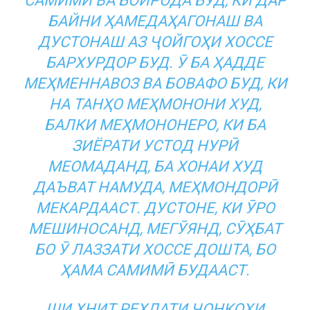
САМИМӢ ВА БОИРОДА БУД, КИ ДАР
БАЙНИ ҲАМЕДАҲАГОНАШ ВА
ДУСТОНАШ АЗ ҶОЙГОҲИ ХОССЕ
БАРХУРДОР БУД. Ӯ БА ҲАДДЕ
МЕҲМЕННАВОЗ ВА БОВАФО БУД, КИ
НА ТАНҲО МЕҲМОНОНИ ХУД,
БАЛКИ МЕҲМОНОНЕРО, КИ БА
ЗИЁРАТИ УСТОД НУРӢ
МЕОМАДАНД, БА ХОНАИ ХУД
ДАЪВАТ НАМУДА, МЕҲМОНДОРӢ
МЕКАРДААСТ. ДУСТОНЕ, КИ ӮРО
МЕШИНОСАНД, МЕГӮЯНД, СӮҲБАТ
БО Ӯ ЛАЗЗАТИ ХОССЕ ДОШТА, БО
ҲАМА САМИМӢ БУДААСТ.
ШИ ҲНИТ РЕҲЛАТИ ҶОНКОҲИ