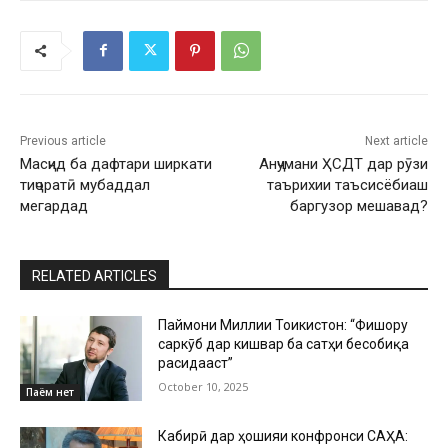
Previous article
Next article
Масҷид ба дафтари ширкати
Анҷумани ҲСДТ дар рӯзи
тиҷоратӣ мубаддал
таърихии таъсисёбиаш
мегардад
баргузор мешавад?
RELATED ARTICLES
Паймони Миллии Тоҷикистон: “Фишору
саркӯб дар кишвар ба сатҳи бесобиқа
расидааст”
October 10, 2025
Паём нет
Кабирӣ дар ҳошияи конфронси САҲА: