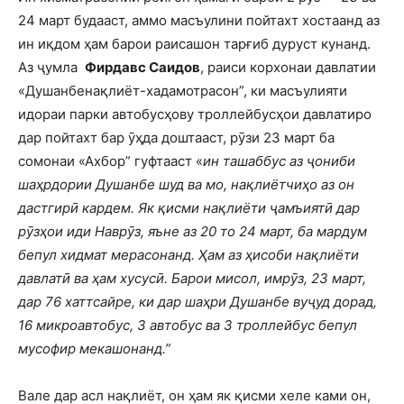
24 март будааст, аммо масъулини пойтахт хостаанд аз
ин иқдом ҳам барои раисашон тарғиб дуруст кунанд.
Аз ҷумла
Фирдавс Саидов
, раиси корхонаи давлатии
«Душанбенақлиёт-хадамотрасон”, ки масъулияти
идораи парки автобусҳову троллейбусҳои давлатиро
дар пойтахт бар ӯҳда доштааст, рӯзи 23 март ба
сомонаи «Ахбор” гуфтааст
«
ин ташаббус аз ҷониби
шаҳрдории Душанбе шуд ва мо, нақлиётчиҳо аз он
дастгирӣ кардем. Як қисми нақлиёти ҷамъиятӣ дар
рӯзҳои иди Наврӯз, яъне аз 20 то 24 март, ба мардум
бепул хидмат мерасонанд. Ҳам аз ҳисоби нақлиёти
давлатӣ ва ҳам хусусӣ. Барои мисол, имрӯз, 23 март,
дар 76 хаттсайре, ки дар шаҳри Душанбе вуҷуд дорад,
16 микроавтобус, 3 автобус ва 3 троллейбус бепул
мусофир мекашонанд.”
Вале дар асл нақлиёт, он ҳам як қисми хеле ками он,