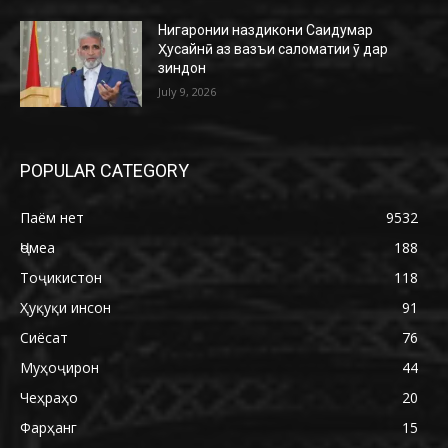
Нигаронии наздикони Саидумар
Ҳусайнӣ аз вазъи саломатии ӯ дар
зиндон
July 9, 2026
POPULAR CATEGORY
Паём нет
9532
Ҷомеа
188
Тоҷикистон
118
Ҳуқуқи инсон
91
Сиёсат
76
Муҳоҷирон
44
Чеҳраҳо
20
Фарҳанг
15