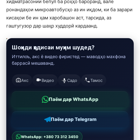
хидматрасонии бепул ба роҳҳо бароранд, вале
ронандаҳои микроавтобусҳо аз ин иқдом, ки ба зарари
кисаҳои бе ин ҳам харобашон аст, тарсида, аз
гаштугузор дар шаҳр худдорӣ кардаанд.
Шоҳиди ҳодисаи муҳим шудед?
Иттилоъ, акс ё видео фиристед — маводҳо махфона
баррасӣ мешаванд.
Акс
Видео
Садо
Тамос
Паём дар WhatsApp
Паём дар Telegram
WhatsApp: +380 73 312 3450