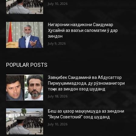
July 10, 2026
Нигаронии наздикони Саидумар
Ҳусайнӣ аз вазъи саломатии ӯ дар
зиндон
July 9, 2026
POPULAR POSTS
Завқибек Саидаминӣ ва Абдусаттор
Пирмуҳаммадзода, ду рӯзноманигори
тоҷик аз зиндон озод шуданд
July 18, 2026
Беш аз ҳазор маҳкумшуда аз зиндони
“Якум Советский” озод шуданд
July 10, 2026