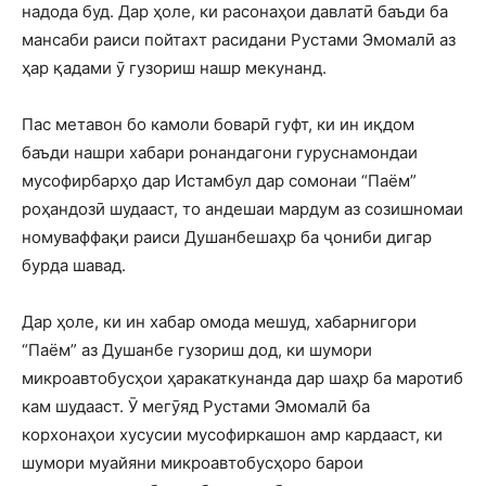
надода буд. Дар ҳоле, ки расонаҳои давлатӣ баъди ба
мансаби раиси пойтахт расидани Рустами Эмомалӣ аз
ҳар қадами ӯ гузориш нашр мекунанд.
Пас метавон бо камоли боварӣ гуфт, ки ин иқдом
баъди нашри хабари ронандагони гуруснамондаи
мусофирбарҳо дар Истамбул дар сомонаи “Паём”
роҳандозӣ шудааст, то андешаи мардум аз созишномаи
номуваффақи раиси Душанбешаҳр ба ҷониби дигар
бурда шавад.
Дар ҳоле, ки ин хабар омода мешуд, хабарнигори
“Паём” аз Душанбе гузориш дод, ки шумори
микроавтобусҳои ҳаракаткунанда дар шаҳр ба маротиб
кам шудааст. Ӯ мегӯяд Рустами Эмомалӣ ба
корхонаҳои хусусии мусофиркашон амр кардааст, ки
шумори муайяни микроавтобусҳоро барои