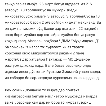
танҳо сар аз имрӯз, 23 март бепул шудааст. Аз 216
автобус, 70 троллейбус ва шумори зиёди
микроавтобусҳо ҳамагӣ 3 автобус, 3 троллейбус ва 16
микроавтобус барои 2 рӯз ройгон хидмат мекунанд. Ва
он ҳам на тамоми рӯз, балки ҳар яке аз ин 22 нақлиёт
чанд бори муайян дар хатсайри муайян бепул равуо
хоҳанд кард. Масалан роҳбари ҶДММ “Муҳамадҷон Д”
ба сомонаи “Диалог тҷ”гуфтааст, ки аз тарафи
корхонаи онҳо микроавтобуси рақами 2 панҷ
маротиба дар хатсайри Пахтакор — МС Душанбе
рафтуомад хоҳад кард. Вале баъзе расонаҳо онро
иқдоми инсондӯстонаи Рустами Эмомалӣ унвон карда,
ин хабарро бо сарлавҳаҳои пурвоҳима нашр кардаанд.
Ҳеҷ сокини Душанбе то имрӯз дар пойтахт
хизматрасонии бепули нақлиётро мушоҳида накарда
ва ҳеҷ расонае ҳам дар ин бора то имрӯз гузориш