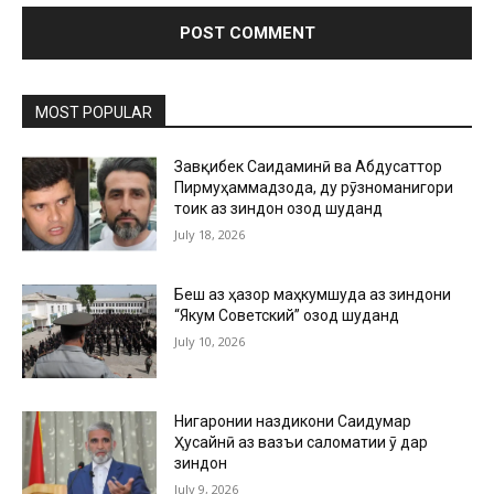
MOST POPULAR
Завқибек Саидаминӣ ва Абдусаттор
Пирмуҳаммадзода, ду рӯзноманигори
тоҷик аз зиндон озод шуданд
July 18, 2026
Беш аз ҳазор маҳкумшуда аз зиндони
“Якум Советский” озод шуданд
July 10, 2026
Нигаронии наздикони Саидумар
Ҳусайнӣ аз вазъи саломатии ӯ дар
зиндон
July 9, 2026