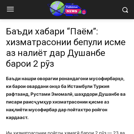
Баъди хабари “Паём”:
хизматрасонии бепули қисме
аз нақлиёт дар Душанбе
барои 2 рӯз
Баъди нашри оворагии ронандагони мусофирбарҳо,
ки барои овардани онҳо ба Истамбули Туркия
рафтаанд, Рустами Эмомалӣ, шаҳрдори Душанбе ва
писари раисҷумҳур хизматрасонии қисме аз
нақлиёти мусофирбар дар пойтахтро ройгон
кардааст.
Ин хизматрасонии ройгон ҳамагӣ барои 2 рӯз — 23 ва