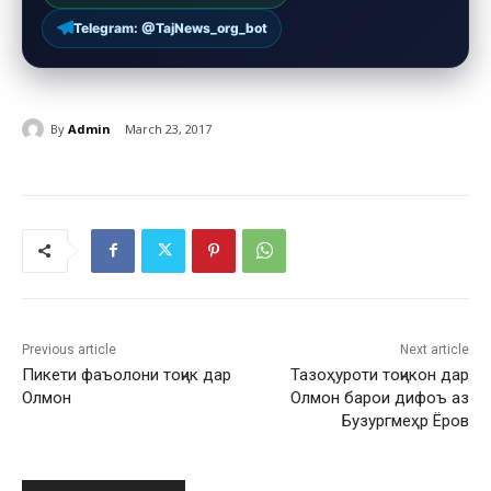
Telegram: @TajNews_org_bot
By
Admin
March 23, 2017
Previous article
Next article
Пикети фаъолони тоҷик дар
Тазоҳуроти тоҷикон дар
Олмон
Олмон барои дифоъ аз
Бузургмеҳр Ёров