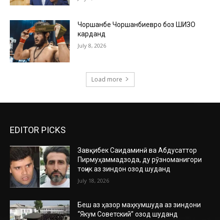
Чоршанбе Чоршанбиевро боз ШИЗО
карданд
July 8, 2026
Load more
EDITOR PICKS
Завқибек Саидаминӣ ва Абдусаттор
Пирмуҳаммадзода, ду рӯзноманигори
тоҷик аз зиндон озод шуданд
July 18, 2026
Беш аз ҳазор маҳкумшуда аз зиндони
“Якум Советский” озод шуданд