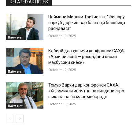
RELATED ARTICLES
Паймони Миллии Тоҷикистон: “Фишору
саркӯб дар кишвар ба сатҳи бесобиқа
расидааст”
October 10, 2025
Паём нет
Кабирӣ дар ҳошияи конфронси САҲА:
«Арзиши аслӣ — расондани овози
маҳбусони сиёсӣ»
October 10, 2025
Паём нет
Темур Варки дар конфронси САҲА:
«Ҳокимияти ҷиноятпеша зиндониёнро
шиканҷа ва ба марг мебарад»
October 10, 2025
Паём нет