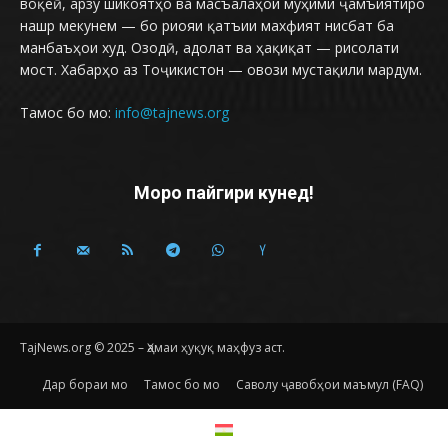
воқеӣ, арзу шикоятҳо ва масъалаҳои муҳими ҷамъиятиро
нашр мекунем — бо риояи қатъии махфият нисбат ба
манбаъҳои худ. Озодӣ, адолат ва ҳақиқат — рисолати
мост. Хабарҳо аз Тоҷикистон — овози мустақили мардум.
Тамос бо мо:
info@tajnews.org
Моро пайгири кунед!
TajNews.org © 2025 – Ҳамаи ҳуқуқ маҳфуз аст.
Дар бораи мо
Тамос бо мо
Саволу ҷавобҳои маъмул (FAQ)