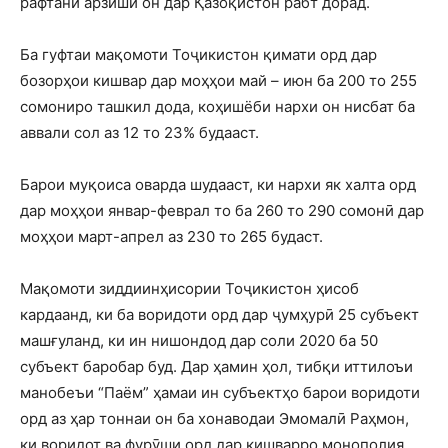
рафтани арзиши он дар Қазоқистон рабт дорад.
Ба гуфтаи мақомоти Тоҷикистон қимати орд дар
бозорҳои кишвар дар моҳҳои май – июн ба 200 то 255
сомониро ташкил дода, коҳишёби нархи он нисбат ба
аввали сол аз 12 то 23% будааст.
Барои муқоиса оварда шудааст, ки нархи як халта орд
дар моҳҳои январ-феврал то ба 260 то 290 сомонӣ дар
моҳҳои март-апрел аз 230 то 265 будаст.
Мақомоти зиддиинҳисории Тоҷикистон ҳисоб
кардаанд, ки ба воридоти орд дар ҷумҳурӣ 25 субъект
машғуланд, ки ин нишондод дар соли 2020 ба 50
субъект баробар буд. Дар ҳамин ҳол, тибқи иттилоъи
манобеъи “Паём” ҳамаи ин субъектҳо барои воридоти
орд аз ҳар тоннаи он ба хонаводаи Эмомалӣ Раҳмон,
ки воридот ва фурӯши орд дар кишварро монополия