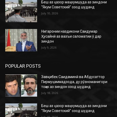
Беш аз ҳазор маҳкумшуда аз зиндони
“Якум Советский” озод шуданд
July 10, 2026
Нигаронии наздикони Саидумар
Ҳусайнӣ аз вазъи саломатии ӯ дар
зиндон
July 9, 2026
POPULAR POSTS
Завқибек Саидаминӣ ва Абдусаттор
Пирмуҳаммадзода, ду рӯзноманигори
тоҷик аз зиндон озод шуданд
July 18, 2026
Беш аз ҳазор маҳкумшуда аз зиндони
“Якум Советский” озод шуданд
July 10, 2026