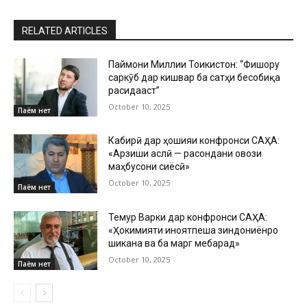
RELATED ARTICLES
Паймони Миллии Тоҷикистон: “Фишору
саркӯб дар кишвар ба сатҳи бесобиқа
расидааст”
October 10, 2025
Паём нет
Кабирӣ дар ҳошияи конфронси САҲА:
«Арзиши аслӣ — расондани овози
маҳбусони сиёсӣ»
October 10, 2025
Паём нет
Темур Варки дар конфронси САҲА:
«Ҳокимияти ҷиноятпеша зиндониёнро
шиканҷа ва ба марг мебарад»
October 10, 2025
Паём нет