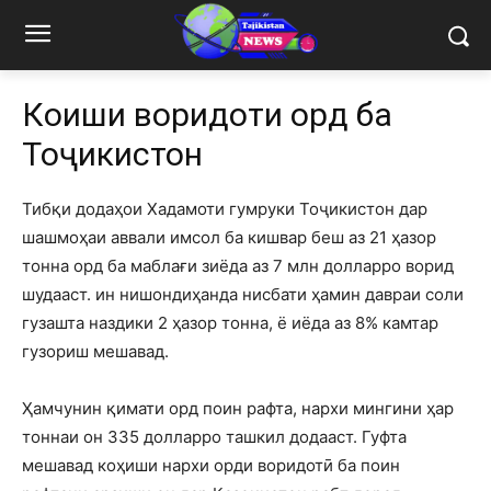
Коҳиши воридоти орд ба
Тоҷикистон
Тибқи додаҳои Хадамоти гумруки Тоҷикистон дар
шашмоҳаи аввали имсол ба кишвар беш аз 21 ҳазор
тонна орд ба маблағи зиёда аз 7 млн долларро ворид
шудааст. ин нишондиҳанда нисбати ҳамин давраи соли
гузашта наздики 2 ҳазор тонна, ё иёда аз 8% камтар
гузориш мешавад.
Ҳамчунин қимати орд поин рафта, нархи мингини ҳар
тоннаи он 335 долларро ташкил додааст. Гуфта
мешавад коҳиши нархи орди воридотӣ ба поин