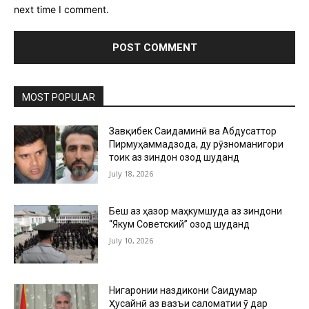
next time I comment.
MOST POPULAR
Завқибек Саидаминӣ ва Абдусаттор
Пирмуҳаммадзода, ду рӯзноманигори
тоҷик аз зиндон озод шуданд
July 18, 2026
Беш аз ҳазор маҳкумшуда аз зиндони
“Якум Советский” озод шуданд
July 10, 2026
Нигаронии наздикони Саидумар
Ҳусайнӣ аз вазъи саломатии ӯ дар