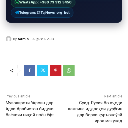
WhatsApp: +380 73 312 3450
Telegram: @TajNews_org_bot
By
Admin
August 6, 2023
Previous article
Next article
Музокироти Укроин дар
Суид: Русия бо эҷоди
Ҷидаи Арабистон бидуни
кампине иддаоҳои дурӯғин
баёнияи ниҳоӣ поён ёфт
дар бораи қуръонсӯзӣ
ироа мекунад