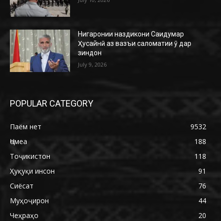
Нигаронии наздикони Саидумар
Ҳусайнӣ аз вазъи саломатии ӯ дар
зиндон
July 9, 2026
POPULAR CATEGORY
Паём нет
9532
Ҷомеа
188
Тоҷикистон
118
Ҳуқуқи инсон
91
Сиёсат
76
Муҳоҷирон
44
Чеҳраҳо
20