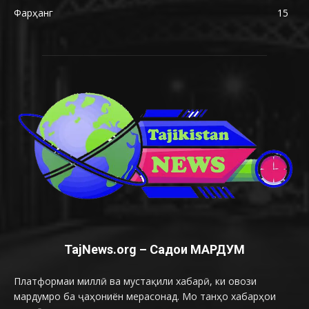
Фарҳанг
15
TajNews.org – Садои МАРДУМ
Платформаи миллӣ ва мустақили хабарӣ, ки овози
мардумро ба ҷаҳониён мерасонад. Мо танҳо хабарҳои