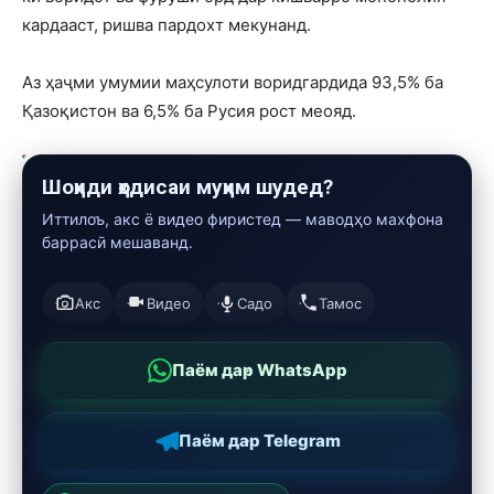
кардааст, ришва пардохт мекунанд.
Аз ҳаҷми умумии маҳсулоти воридгардида 93,5% ба
Қазоқистон ва 6,5% ба Русия рост меояд.
Шоҳиди ҳодисаи муҳим шудед?
Иттилоъ, акс ё видео фиристед — маводҳо махфона
баррасӣ мешаванд.
Акс
Видео
Садо
Тамос
Паём дар WhatsApp
Паём дар Telegram