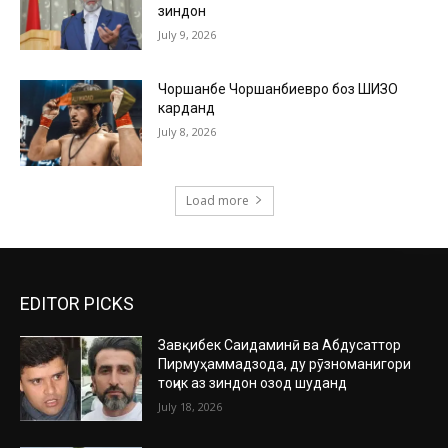
зиндон
July 9, 2026
Чоршанбе Чоршанбиевро боз ШИЗО
карданд
July 8, 2026
Load more
EDITOR PICKS
Завқибек Саидаминӣ ва Абдусаттор
Пирмуҳаммадзода, ду рӯзноманигори
тоҷик аз зиндон озод шуданд
July 18, 2026