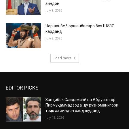
зиндон
July 9, 2026
Чоршанбе Чоршанбиевро боз ШИЗО
карданд
July 8, 2026
Load more
EDITOR PICKS
Завқибек Саидаминӣ ва Абдусаттор
Пирмуҳаммадзода, ду рӯзноманигори
тоҷик аз зиндон озод шуданд
July 18, 2026