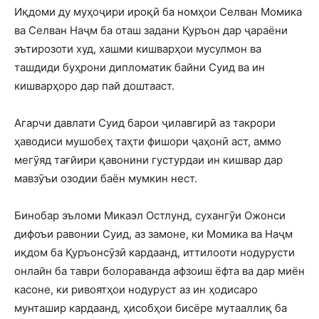
Иқдоми ду муҳоҷири ироқӣ ба номҳои Селван Момика
ва Селван Наҷм ба оташ задани Қуръон дар ҷараёни
эътирозоти худ, хашми кишварҳои мусулмон ва
ташдиди буҳрони дипломатик байни Суид ва ин
кишварҳоро дар пай доштааст.
Агарчи давлати Суид барои ҷилавгирӣ аз такрори
ҳаводиси мушобеҳ таҳти фишори ҷаҳонӣ аст, аммо
мегӯяд тағйири қавонини густурдаи ин кишвар дар
мавзӯъи озодии баён мумкин нест.
Бинобар эъломи Микаэл Остлунд, сухангӯи Ожонси
дифоъи равонии Суид, аз замоне, ки Момика ва Наҷм
иқдом ба Қуръонсӯзӣ кардаанд, иттилооти нодурусти
онлайн ба таври болораванда афзоиш ёфта ва дар миён
касоне, ки ривоятҳои нодуруст аз ин ҳодисаро
мунташир кардаанд, ҳисобҳои бисёре мутааллиқ ба