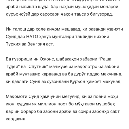
арабӣ навишта шуда, бар наҳваи мушоҳидаи моҷарои
қуръонсӯзӣ дар саросари ҷаҳон таъсир бигузорад.
Ин талош дар ҳоле анҷом мешавад, ки раванди узвияти
Суид дар НАТО ҳанӯз мунтазири таъйиди ниҳоии
Туркия ва Венгрия аст.
Ба гузориши ин Ожонс, шабакаҳои хабарии “Раша
Тудей” ва “Спутник” маҷмӯае аз мақолотро ба забони
арабӣ мунташир кардаанд ва ба дурӯғ иддао мекунанд,
ки давлати Суид аз сӯзондани Қуръон ҳимоят мекунад.
Мақомоти Суид ҳамчунин мегӯянд, ки аз поёни моҳи
июн, ҳудуди як миллион пост бо мӯҳтавои мушобеҳ
дар ин бораро ба забони арабӣ ва соири забонҳо сабт
кардаанд.