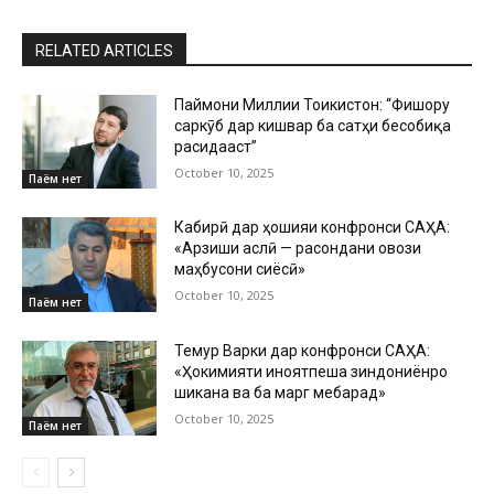
RELATED ARTICLES
Паймони Миллии Тоҷикистон: “Фишору
саркӯб дар кишвар ба сатҳи бесобиқа
расидааст”
October 10, 2025
Паём нет
Кабирӣ дар ҳошияи конфронси САҲА:
«Арзиши аслӣ — расондани овози
маҳбусони сиёсӣ»
October 10, 2025
Паём нет
Темур Варки дар конфронси САҲА:
«Ҳокимияти ҷиноятпеша зиндониёнро
шиканҷа ва ба марг мебарад»
October 10, 2025
Паём нет