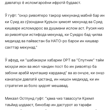
давлатҳо ё исломгароёни ифротӣ будааст.
Ӯ гуфт: ”онҳо ривоятеро такрор мекунанд мабнӣ бар ин
ки Суид аз сӯзондани Қуръон ҳимоят мекунад ва Суид
кишваре исломҳарос ва душмани ислом аст. Русия низ
аз ривоятҳои истифода мекунад, ки Суидро бад ҷилва
медиҳад ва пайвастан ба НАТО-ро барои ин кишвар
сахттар мекунад.”
Ӯ афзуд, ки “шабакаҳои хабарии ОРТ ва “Спутник” тайи
моҳҳои июн ва июл чандин пост бо ин ривоятҳо ба
забони арабӣ мунташир кардаанд” ва аз онҷое, ки онҳо
каналҳои давлатӣ ҳастанд, ин нишон медиҳад, ки ин
стратегия аз боло ҳидоят мешавад.
Микаэл Остлунд гуфт: “ҳама чиз тавассути Кремл
таъйид шудааст, бинобар ин дастурот аз тарафи