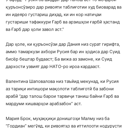
қуръонсӯзиро дар ривояти таблиғотии худ биоварад ва
ин идеяро густариш диҳад, ки ин кор натиҷаи
густариши тафаккури Ғарб ва арзишҳои ғарбӣ ҳастанд
ва Ғарб дар ҳоли завол аст.”
Дар ҳоле, ки қуръонсӯзи дар Дания низ сурат гирифта,
аммо тамаркузи ахбори Русия бар ин ҳодиса дар Суид
бисёр бештар будааст; Ба вижа аз замоне, ки Суид
дархости узвият дар НАТО-ро ироа кардааст.
Валентина Шаповалова низ таъйид мекунад, ки Русия
аз тариқи интишори мақолоти таблиғотӣ ба забони
арабӣ “дар талош барои тарвиҷи таниш байни Ғарб ва
мардуми кишварҳои арабзабон” аст.
Мария Брок, муҳаққиқи донишгоҳи Малму низ ба
“Гордиан” мегӯяд, ки ривоятҳо ва иттилооти нодурусти