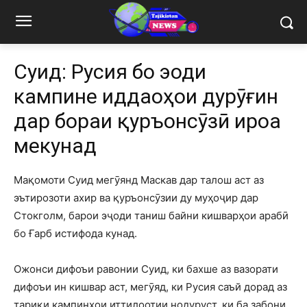
Суид: Русия бо эҷоди
кампине иддаоҳои дурӯғин
дар бораи қуръонсӯзӣ ироа
мекунад
Мақомоти Суид мегӯянд Маскав дар талош аст аз
эътирозоти ахир ва қуръонсӯзии ду муҳоҷир дар
Стокголм, барои эҷоди таниш байни кишварҳои арабӣ
бо Ғарб истифода кунад.
Ожонси дифоъи равонии Суид, ки бахше аз вазорати
дифоъи ин кишвар аст, мегӯяд, ки Русия саъй дорад аз
тариқи кампинҳои иттилоотии нодуруст, ки ба забони