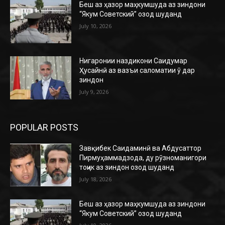
Беш аз ҳазор маҳкумшуда аз зиндони
“Якум Советский” озод шуданд
July 10, 2026
Нигаронии наздикони Саидумар
Ҳусайнӣ аз вазъи саломатии ӯ дар
зиндон
July 9, 2026
POPULAR POSTS
Завқибек Саидаминӣ ва Абдусаттор
Пирмуҳаммадзода, ду рӯзноманигори
тоҷик аз зиндон озод шуданд
July 18, 2026
Беш аз ҳазор маҳкумшуда аз зиндони
“Якум Советский” озод шуданд