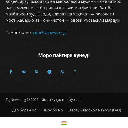
воқеӣ, арзу шикоятҳо ва масъалаҳои муҳими ҷамъиятиро
нашр мекунем — бо риояи қатъии махфият нисбат ба
манбаъҳои худ. Озодӣ, адолат ва ҳақиқат — рисолати
мост. Хабарҳо аз Тоҷикистон — овози мустақили мардум.
Тамос бо мо:
info@tajnews.org
Моро пайгири кунед!
TajNews.org © 2025 – Ҳамаи ҳуқуқ маҳфуз аст.
Дар бораи мо
Тамос бо мо
Саволу ҷавобҳои маъмул (FAQ)