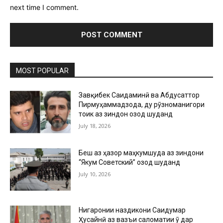
next time I comment.
MOST POPULAR
Завқибек Саидаминӣ ва Абдусаттор
Пирмуҳаммадзода, ду рӯзноманигори
тоҷик аз зиндон озод шуданд
July 18, 2026
Беш аз ҳазор маҳкумшуда аз зиндони
“Якум Советский” озод шуданд
July 10, 2026
Нигаронии наздикони Саидумар
Ҳусайнӣ аз вазъи саломатии ӯ дар