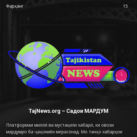
Фарҳанг
15
TajNews.org – Садои МАРДУМ
Платформаи миллӣ ва мустақили хабарӣ, ки овози
мардумро ба ҷаҳониён мерасонад. Мо танҳо хабарҳои