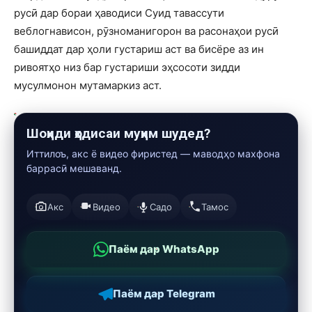
русӣ дар бораи ҳаводиси Суид тавассути
веблогнависон, рӯзноманигорон ва расонаҳои русӣ
башиддат дар ҳоли густариш аст ва бисёре аз ин
ривоятҳо низ бар густариши эҳсосоти зидди
мусулмонон мутамаркиз аст.
Шоҳиди ҳодисаи муҳим шудед?
Иттилоъ, акс ё видео фиристед — маводҳо махфона
баррасӣ мешаванд.
Акс
Видео
Садо
Тамос
Паём дар WhatsApp
Паём дар Telegram