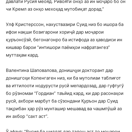
давлати Русия меояд. Ривояти онҳо аз ин моҷаро бо он
чи Кремл аз онҳо мехоҳад мутобиқат дорад.”
Улф Кристерссон, нахуствазири Суид низ бо ишора ба
ифои нақши бозигарони хориҷӣ дар моҷарои
қуръонсӯзӣ, бегонагонро ба истифода аз ҳаводиси ин
кишвар барои “интишори паёмҳои нафратангез”
муттаҳам кард.
Валентина Шаповалова, донишҷуи докторант дар
донишгоҳи Копенгаген низ, ки ба мутолиаи таблиғот
ва иттилооти нодурусти русӣ мепардозад, дар гуфтугӯ
бо рӯзномаи “Гордиан” таъйид кард, ки дар расонаҳои
русӣ, ахбори марбут ба сӯзондани Қуръон дар Суид
тақрибан ҳар рӯз мунташир мешавад ва чашмпӯшӣ аз
ин ахбор “сахт аст”.
Ӯ афзуд: “Русия ба шиддат дар талош аст то моҷарои