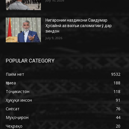
July 10, 2026
Нигаронии наздикони Саидумар
Ҳусайнӣ аз вазъи саломатии ӯ дар
зиндон
July 9, 2026
POPULAR CATEGORY
Паём нет
9532
Ҷомеа
188
Тоҷикистон
118
Ҳуқуқи инсон
91
Сиёсат
76
Муҳоҷирон
44
Чеҳраҳо
20