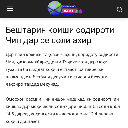
Бештарин коҳиши содироти
Чин дар се соли ахир
Дар пайи коҳиши тақозои ҷаҳонӣ, воридоту содироти
Чин, ҳамсояи абарқудрати Тоҷикистон дар моҳи
гузашта ба шиддат коҳиш ёфтааст, ба тавре, ки
чашмандози беҳбуди дувумин иқтисоди бузурги
ҷаҳонро таҳдид мекунад.
Оморҳои расмии Чин нишон медиҳад, ки содироти ин
кишвар дар моҳи июли соли ҷорӣ нисбат ба соли қабл
14,5 дарсад коҳиш ёфта ва воридот ҳам 12,4 дарсад
коҳиш доштааст.