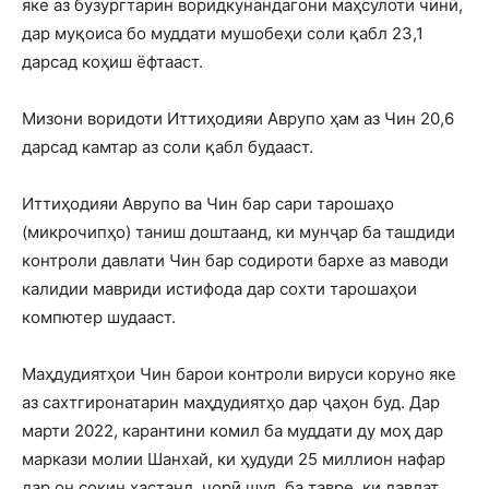
яке аз бузургтарин воридкунандагони маҳсулоти чинӣ,
дар муқоиса бо муддати мушобеҳи соли қабл 23,1
дарсад коҳиш ёфтааст.
Мизони воридоти Иттиҳодияи Аврупо ҳам аз Чин 20,6
дарсад камтар аз соли қабл будааст.
Иттиҳодияи Аврупо ва Чин бар сари тарошаҳо
(микрочипҳо) таниш доштаанд, ки мунҷар ба ташдиди
контроли давлати Чин бар содироти бархе аз маводи
калидии мавриди истифода дар сохти тарошаҳои
компютер шудааст.
Маҳдудиятҳои Чин барои контроли вируси коруно яке
аз сахтгиронатарин маҳдудиятҳо дар ҷаҳон буд. Дар
марти 2022, карантини комил ба муддати ду моҳ дар
маркази молии Шанхай, ки ҳудуди 25 миллион нафар
дар он сокин ҳастанд, ҷорӣ шуд, ба тавре, ки давлат