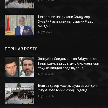
July 10, 2026
Нигаронии наздикони Саидумар
Ҳусайнӣ аз вазъи саломатии ӯ дар
зиндон
July 9, 2026
POPULAR POSTS
Завқибек Саидаминӣ ва Абдусаттор
Пирмуҳаммадзода, ду рӯзноманигори
тоҷик аз зиндон озод шуданд
July 18, 2026
Беш аз ҳазор маҳкумшуда аз зиндони
“Якум Советский” озод шуданд
July 10, 2026