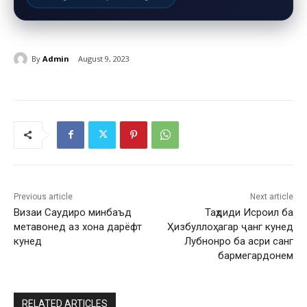
By
Admin
August 9, 2023
Previous article
Next article
Визаи Саудиро минбаъд
Таҳдиди Исроил ба
метавонед аз хона дарёфт
Ҳизбуллоҳ: агар ҷанг кунед
кунед
Лубнонро ба асри санг
бармегардонем
RELATED ARTICLES