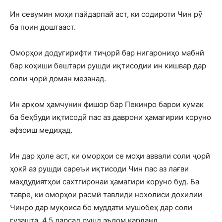
Ин севумин моҳи пайдарпай аст, ки содироти Чин рӯ
ба поин доштааст.
Оморҳои додугирифти тиҷорӣ бар нигарониҳо мабнӣ
бар коҳиши бештари рушди иқтисодии ин кишвар дар
соли ҷорӣ доман мезанад.
Ин арқом ҳамчунин фишор бар Пекинро барои кумак
ба беҳбуди иқтисодӣ пас аз даврони ҳамагирии коруно
афзоиш медиҳад.
Ин дар ҳоле аст, ки оморҳои се моҳи аввали соли ҷорӣ
ҳокӣ аз рушди сареъи иқтисоди Чин пас аз лағви
маҳдудиятҳои сахтгиронаи ҳамагири коруно буд. Ба
тавре, ки оморҳои расмӣ тавлиди нохолиси дохилии
Чинро дар муқоиса бо муддати мушобеҳ дар соли
гузашта, 4,5 дарсад рушд эълом карданд.