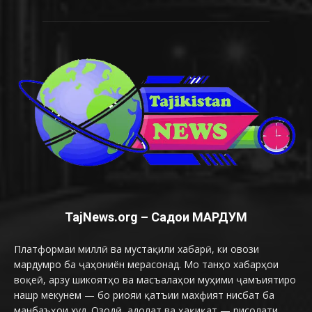
TajNews.org – Садои МАРДУМ
Платформаи миллӣ ва мустақили хабарӣ, ки овози
мардумро ба ҷаҳониён мерасонад. Мо танҳо хабарҳои
воқеӣ, арзу шикоятҳо ва масъалаҳои муҳими ҷамъиятиро
нашр мекунем — бо риояи қатъии махфият нисбат ба
манбаъҳои худ. Озодӣ, адолат ва ҳақиқат — рисолати