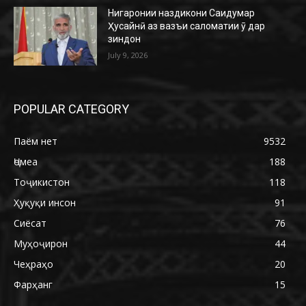
Нигаронии наздикони Саидумар
Ҳусайнӣ аз вазъи саломатии ӯ дар
зиндон
July 9, 2026
POPULAR CATEGORY
Паём нет
9532
Ҷомеа
188
Тоҷикистон
118
Ҳуқуқи инсон
91
Сиёсат
76
Муҳоҷирон
44
Чеҳраҳо
20
Фарҳанг
15