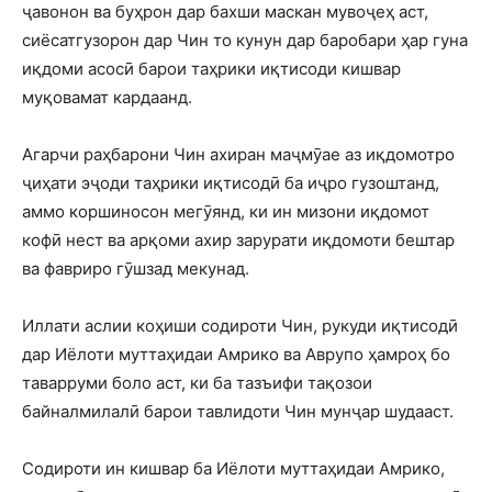
ҷавонон ва буҳрон дар бахши маскан мувоҷеҳ аст,
сиёсатгузорон дар Чин то кунун дар баробари ҳар гуна
иқдоми асосӣ барои таҳрики иқтисоди кишвар
муқовамат кардаанд.
Агарчи раҳбарони Чин ахиран маҷмӯае аз иқдомотро
ҷиҳати эҷоди таҳрики иқтисодӣ ба иҷро гузоштанд,
аммо коршиносон мегӯянд, ки ин мизони иқдомот
кофӣ нест ва арқоми ахир зарурати иқдомоти бештар
ва фавриро гӯшзад мекунад.
Иллати аслии коҳиши содироти Чин, рукуди иқтисодӣ
дар Иёлоти муттаҳидаи Амрико ва Аврупо ҳамроҳ бо
таварруми боло аст, ки ба тазъифи тақозои
байналмилалӣ барои тавлидоти Чин мунҷар шудааст.
Содироти ин кишвар ба Иёлоти муттаҳидаи Амрико,