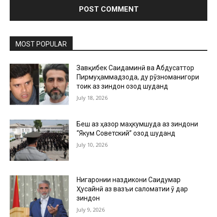
MOST POPULAR
Завқибек Саидаминӣ ва Абдусаттор
Пирмуҳаммадзода, ду рӯзноманигори
тоҷик аз зиндон озод шуданд
July 18, 2026
Беш аз ҳазор маҳкумшуда аз зиндони
“Якум Советский” озод шуданд
July 10, 2026
Нигаронии наздикони Саидумар
Ҳусайнӣ аз вазъи саломатии ӯ дар
зиндон
July 9, 2026