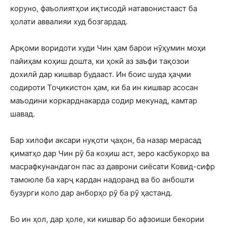
коруно, фаъолиятҳои иқтисодӣ натавонистааст ба
ҳолати аввалияи худ бозгардад.
Арқоми воридоти худи Чин ҳам барои нӯҳумин моҳи
пайиҳам коҳиш дошта, ки ҳокӣ аз заъфи тақозои
дохилӣ дар кишвар будааст. Ин боис шуда ҳаҷми
содироти Тоҷикистон ҳам, ки ба ин кишвар асосан
маъодини коркарднакарда содир мекунад, камтар
шавад.
Бар хилофи аксари нуқоти ҷаҳон, ба назар мерасад
қиматҳо дар Чин рӯ ба коҳиш аст, зеро касбукорҳо ва
масрафкунандагон пас аз даврони сиёсати Ковид-сифр
тамоюле ба харҷ кардан надоранд ва бо анбошти
бузурги коло дар анборҳо рӯ ба рӯ ҳастанд.
Бо ин ҳол, дар ҳоле, ки кишвар бо афзоиши бекории