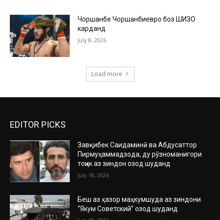
Чоршанбе Чоршанбиевро боз ШИЗО
карданд
July 8, 2026
Load more
EDITOR PICKS
Завқибек Саидаминӣ ва Абдусаттор
Пирмуҳаммадзода, ду рӯзноманигори
тоҷик аз зиндон озод шуданд
July 18, 2026
Беш аз ҳазор маҳкумшуда аз зиндони
“Якум Советский” озод шуданд