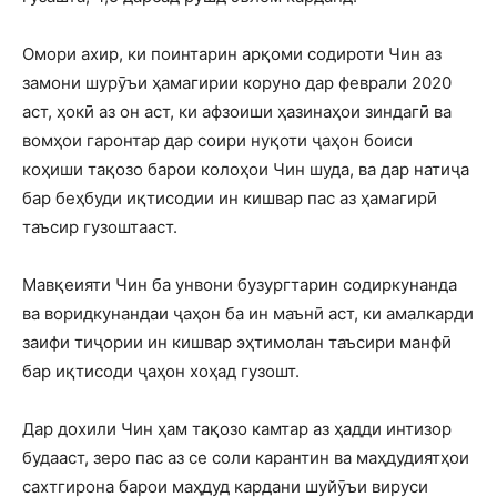
Омори ахир, ки поинтарин арқоми содироти Чин аз
замони шурӯъи ҳамагирии коруно дар феврали 2020
аст, ҳокӣ аз он аст, ки афзоиши ҳазинаҳои зиндагӣ ва
вомҳои гаронтар дар соири нуқоти ҷаҳон боиси
коҳиши тақозо барои колоҳои Чин шуда, ва дар натиҷа
бар беҳбуди иқтисодии ин кишвар пас аз ҳамагирӣ
таъсир гузоштааст.
Мавқеияти Чин ба унвони бузургтарин содиркунанда
ва воридкунандаи ҷаҳон ба ин маънӣ аст, ки амалкарди
заифи тиҷории ин кишвар эҳтимолан таъсири манфӣ
бар иқтисоди ҷаҳон хоҳад гузошт.
Дар дохили Чин ҳам тақозо камтар аз ҳадди интизор
будааст, зеро пас аз се соли карантин ва маҳдудиятҳои
сахтгирона барои маҳдуд кардани шуйӯъи вируси