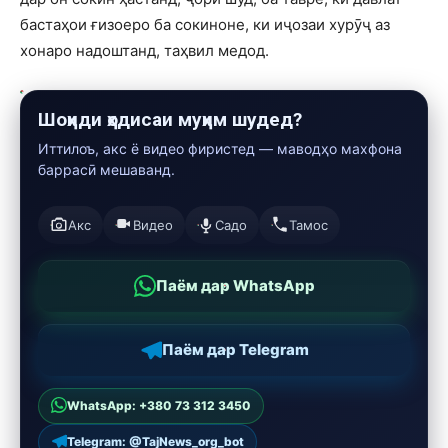
бастаҳои ғизоеро ба сокиноне, ки иҷозаи хурӯҷ аз
хонаро надоштанд, таҳвил медод.
Шоҳиди ҳодисаи муҳим шудед?
Иттилоъ, акс ё видео фиристед — маводҳо махфона
баррасӣ мешаванд.
Акс
Видео
Садо
Тамос
Паём дар WhatsApp
Паём дар Telegram
WhatsApp: +380 73 312 3450
Telegram: @TajNews_org_bot