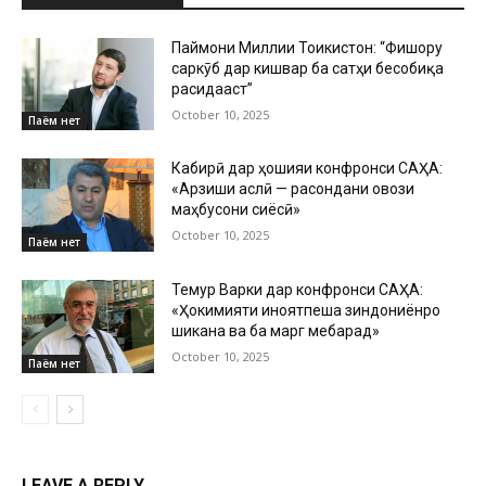
Паймони Миллии Тоҷикистон: “Фишору
саркӯб дар кишвар ба сатҳи бесобиқа
расидааст”
October 10, 2025
Паём нет
Кабирӣ дар ҳошияи конфронси САҲА:
«Арзиши аслӣ — расондани овози
маҳбусони сиёсӣ»
October 10, 2025
Паём нет
Темур Варки дар конфронси САҲА:
«Ҳокимияти ҷиноятпеша зиндониёнро
шиканҷа ва ба марг мебарад»
October 10, 2025
Паём нет
LEAVE A REPLY