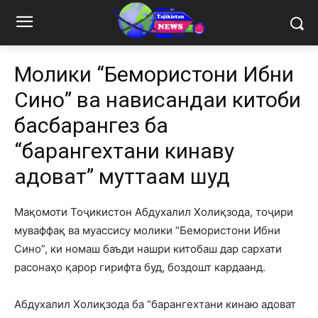
Молики “Бемористони Ибни
Сино” ва нависандаи китоби
баҳсбарангез ба
“барангехтани кинаву
адоват” муттаҳам шуд
Мақомоти Тоҷикистон Абдухалил Холиқзода, тоҷири
муваффақ ва муассису молики “Бемористони Ибни
Сино”, ки номаш баъди нашри китобаш дар сархати
расонаҳо қарор гирифта буд, боздошт кардаанд.
Абдухалил Холиқзода ба “барангехтани кинаю адоват