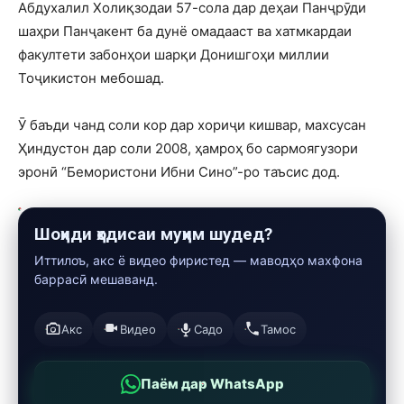
Абдухалил Холиқзодаи 57-сола дар деҳаи Панҷрӯди
шаҳри Панҷакент ба дунё омадааст ва хатмкардаи
факултети забонҳои шарқи Донишгоҳи миллии
Тоҷикистон мебошад.
Ӯ баъди чанд соли кор дар хориҷи кишвар, махсусан
Ҳиндустон дар соли 2008, ҳамроҳ бо сармоягузори
эронӣ “Бемористони Ибни Сино”-ро таъсис дод.
Шоҳиди ҳодисаи муҳим шудед?
Иттилоъ, акс ё видео фиристед — маводҳо махфона
баррасӣ мешаванд.
Акс
Видео
Садо
Тамос
Паём дар WhatsApp