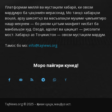
Платформаи миллӣ ва мустақили хабарӣ, ки овози
мардумро ба ҷаҳониён мерасонад. Мо танҳо хабарҳои
воқеӣ, арзу шикоятҳо ва масъалаҳои муҳими ҷамъиятиро
нашр мекунем — бо риояи қатъии махфият нисбат ба
манбаъҳои худ. Озодӣ, адолат ва ҳақиқат — рисолати
мост. Хабарҳо аз Тоҷикистон — овози мустақили мардум.
Тамос бо мо:
info@tajnews.org
Моро пайгири кунед!
TajNews.org © 2025 – Ҳамаи ҳуқуқ маҳфуз аст.