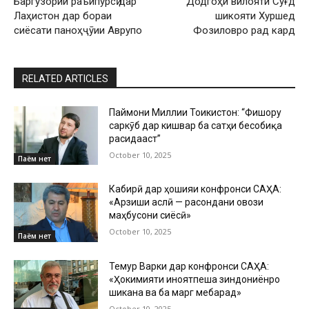
Баргузории раъйпурсӣ дар
Додгоҳи вилояти Суғд
Лаҳистон дар бораи
шикояти Хуршед
сиёсати паноҳҷӯии Аврупо
Фозиловро рад кард
RELATED ARTICLES
Паймони Миллии Тоҷикистон: “Фишору
саркӯб дар кишвар ба сатҳи бесобиқа
расидааст”
October 10, 2025
Паём нет
Кабирӣ дар ҳошияи конфронси САҲА:
«Арзиши аслӣ — расондани овози
маҳбусони сиёсӣ»
October 10, 2025
Паём нет
Темур Варки дар конфронси САҲА:
«Ҳокимияти ҷиноятпеша зиндониёнро
шиканҷа ва ба марг мебарад»
October 10, 2025