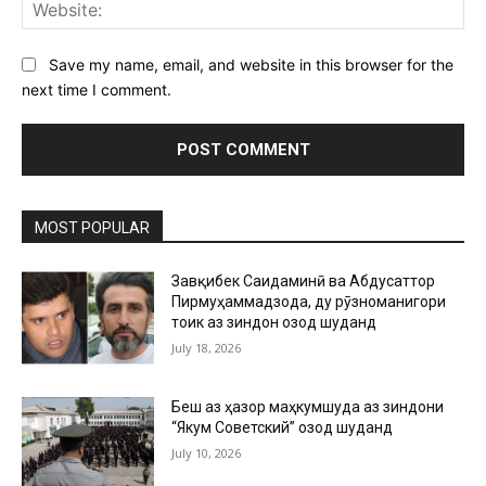
Web
Save my name, email, and website in this browser for the
next time I comment.
MOST POPULAR
Завқибек Саидаминӣ ва Абдусаттор
Пирмуҳаммадзода, ду рӯзноманигори
тоҷик аз зиндон озод шуданд
July 18, 2026
Беш аз ҳазор маҳкумшуда аз зиндони
“Якум Советский” озод шуданд
July 10, 2026