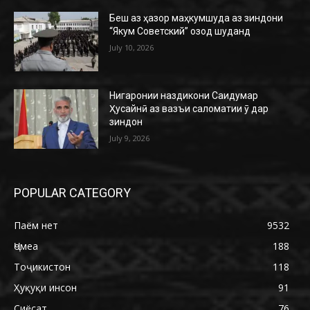
Беш аз ҳазор маҳкумшуда аз зиндони
“Якум Советский” озод шуданд
July 10, 2026
Нигаронии наздикони Саидумар
Ҳусайнӣ аз вазъи саломатии ӯ дар
зиндон
July 9, 2026
POPULAR CATEGORY
Паём нет
9532
Ҷомеа
188
Тоҷикистон
118
Ҳуқуқи инсон
91
Сиёсат
76