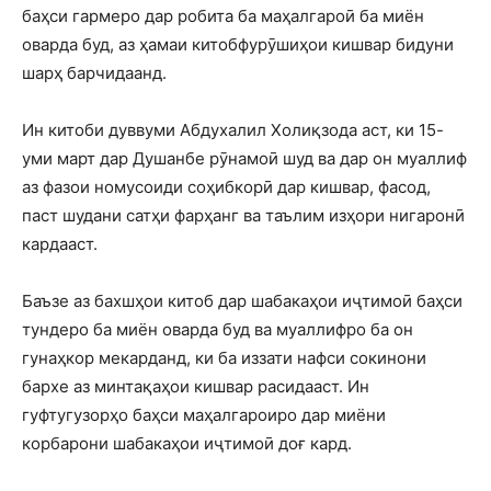
баҳси гармеро дар робита ба маҳалгароӣ ба миён
оварда буд, аз ҳамаи китобфурӯшиҳои кишвар бидуни
шарҳ барчидаанд.
Ин китоби дуввуми Абдухалил Холиқзода аст, ки 15-
уми март дар Душанбе рӯнамоӣ шуд ва дар он муаллиф
аз фазои номусоиди соҳибкорӣ дар кишвар, фасод,
паст шудани сатҳи фарҳанг ва таълим изҳори нигаронӣ
кардааст.
Баъзе аз бахшҳои китоб дар шабакаҳои иҷтимоӣ баҳси
тундеро ба миён оварда буд ва муаллифро ба он
гунаҳкор мекарданд, ки ба иззати нафси сокинони
бархе аз минтақаҳои кишвар расидааст. Ин
гуфтугузорҳо баҳси маҳалгароиро дар миёни
корбарони шабакаҳои иҷтимоӣ доғ кард.