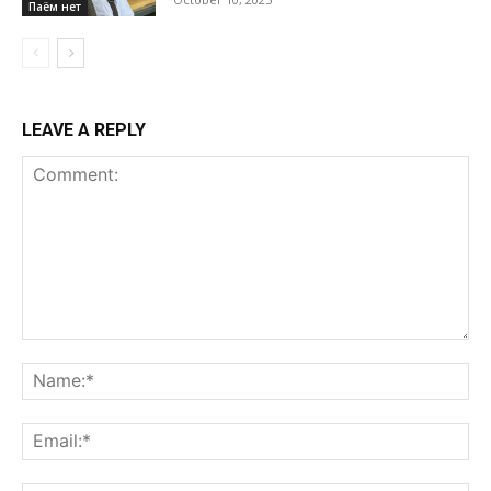
Паём нет
LEAVE A REPLY
Comment:
Na
Ema