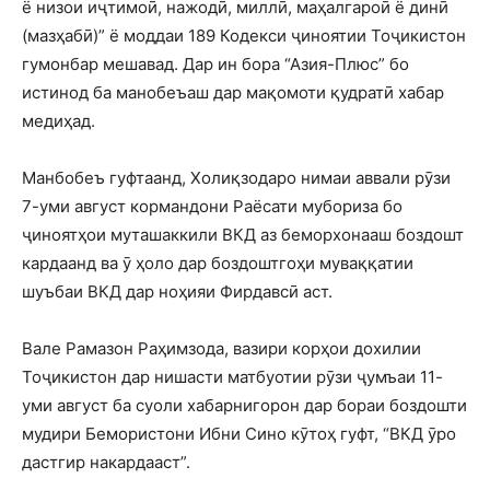
ё низои иҷтимоӣ, нажодӣ, миллӣ, маҳалгароӣ ё динӣ
(мазҳабӣ)” ё моддаи 189 Кодекси ҷиноятии Тоҷикистон
гумонбар мешавад. Дар ин бора “Азия-Плюс” бо
истинод ба манобеъаш дар мақомоти қудратӣ хабар
медиҳад.
Манбобеъ гуфтаанд, Холиқзодаро нимаи аввали рӯзи
7-уми август кормандони Раёсати мубориза бо
ҷиноятҳои муташаккили ВКД аз беморхонааш боздошт
кардаанд ва ӯ ҳоло дар боздоштгоҳи муваққатии
шуъбаи ВКД дар ноҳияи Фирдавсӣ аст.
Вале Рамазон Раҳимзода, вазири корҳои дохилии
Тоҷикистон дар нишасти матбуотии рӯзи ҷумъаи 11-
уми август ба суоли хабарнигорон дар бораи боздошти
мудири Бемористони Ибни Сино кӯтоҳ гуфт, “ВКД ӯро
дастгир накардааст”.