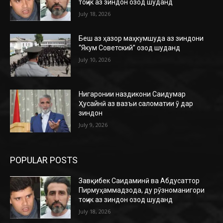
тоҷик аз зиндон озод шуданд
July 18, 2026
Беш аз ҳазор маҳкумшуда аз зиндони
“Якум Советский” озод шуданд
July 10, 2026
Нигаронии наздикони Саидумар
Ҳусайнӣ аз вазъи саломатии ӯ дар
зиндон
July 9, 2026
POPULAR POSTS
Завқибек Саидаминӣ ва Абдусаттор
Пирмуҳаммадзода, ду рӯзноманигори
тоҷик аз зиндон озод шуданд
July 18, 2026