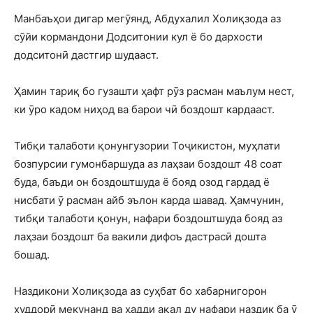
Манбаъҳои дигар мегӯянд, Абдухалил Холиқзода аз
сӯйи кормандони Додситонии кул ё бо дархости
додситонӣ дастгир шудааст.
Ҳамин тариқ бо гузашти ҳафт рӯз расман маълум нест,
ки ӯро кадом ниҳод ва барои чӣ боздошт кардааст.
Тибқи талаботи қонунгузории Тоҷикистон, муҳлати
бозпурсии гумонбаршуда аз лаҳзаи боздошт 48 соат
буда, баъди он боздоштшуда ё бояд озод гардад ё
нисбати ӯ расман айб эълон карда шавад. Ҳамчунин,
тибқи талаботи қонун, нафари боздоштшуда бояд аз
лаҳзаи боздошт ба вакили дифоъ дастрасӣ дошта
бошад.
Наздикони Холиқзода аз суҳбат бо хабарнигорон
худдорӣ мекунанд ва ҳадди ақал ду нафари наздик ба ӯ