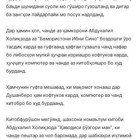
баъди шунидани суоли мо гӯширо гузоштанд ва дигар
ба зангҳои пайдарпайи мо посух надоданд.
Дар ҳамин ҳол, чанде аз ҳамкорони Абдухалил
Холиқзода аз “Бемористони Ибни Сино” боздошти ӯро
тасдиқ карда ва гуфтаанд ҳафтаи гузашта чанд нафар
бо либосҳои мулкӣ ҳуҷраи кориашро кофтуков карда,
ҳуҷҷату компютер ва чанде аз китобҳояшро бо худ
бурданд.
Ҳамчунин гуфта мешавад, ки мақомот хонааш дар
Душанберо ҳам кофтуков карда, компютер ва чанд
китобро бо худ бурдаанд.
Китобфурӯшон мегӯянд, шахсони номаълум китоби
Абдухалил Холиқзода “Ҳаводиси рӯзгори ман”, ки
чанде пештар аз чоп баромада, дар шабкаҳои иҷтимоӣ