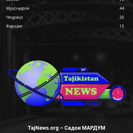
Муҳоҷирон
44
Чеҳраҳо
20
Фарҳанг
15
TajNews.org – Садои МАРДУМ