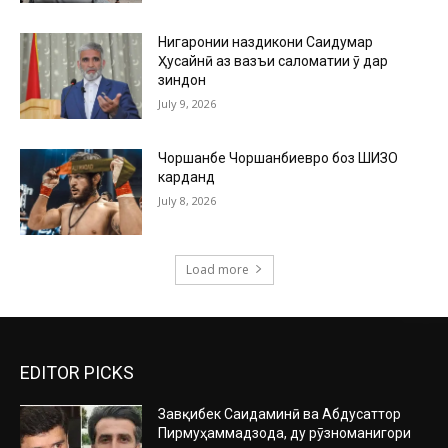
Нигаронии наздикони Саидумар
Ҳусайнӣ аз вазъи саломатии ӯ дар
зиндон
July 9, 2026
Чоршанбе Чоршанбиевро боз ШИЗО
карданд
July 8, 2026
Load more
EDITOR PICKS
Завқибек Саидаминӣ ва Абдусаттор
Пирмуҳаммадзода, ду рӯзноманигори