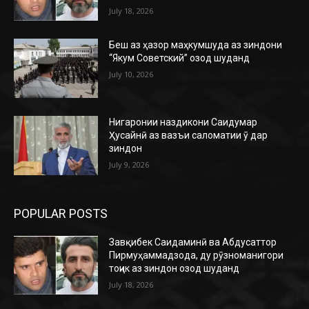
July 18, 2026
Беш аз ҳазор маҳкумшуда аз зиндони
“Якум Советский” озод шуданд
July 10, 2026
Нигаронии наздикони Саидумар
Ҳусайнӣ аз вазъи саломатии ӯ дар
зиндон
July 9, 2026
POPULAR POSTS
Завқибек Саидаминӣ ва Абдусаттор
Пирмуҳаммадзода, ду рӯзноманигори
тоҷик аз зиндон озод шуданд
July 18, 2026