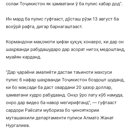
солаи Тоҷикистон як ҳамватани ӯ ба пулис хабар дод”.
Ин мард ба пулис гуфтааст, дӯсташ рӯзи 13 август ба
вохӯрӣ рафта, дигар барнагаштааст.
Кормандони мақомоти ҳифзи ҳуқуқ хонаеро, ки дар он
шаҳрванди рабудашударо дар асорат нигоҳ медоштанд,
муайян карданд.
“Дар ҷараёни амалиёти дастаи таъиноти махсуси
пулис 6 нафар шаҳрванди Тоҷикистон боздошт шуданд,
ки бо мақсади ба даст овардани 20 ҳазор доллар,
ҳамватани худро рабудаанд. Онҳо ӯро лату кӯб намуда,
онро дар видео ба навор мегирифтанд”, — гуфтааст
сардори Раёсати мубориза бо ҷинояткории
муташаккили департаменти пулиси Алмато Жанат
Нургалиев.