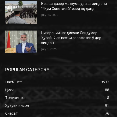
Беш аз ҳазор маҳкумшуда аз зиндони
“Якум Советский” озод шуданд
July 10, 2026
Нигаронии наздикони Саидумар
Ҳусайнӣ аз вазъи саломатии ӯ дар
зиндон
July 9, 2026
POPULAR CATEGORY
Паём нет
9532
Ҷомеа
188
Тоҷикистон
118
Ҳуқуқи инсон
91
Сиёсат
76