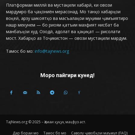
Платформаи миллӣ ва мустақили хабарӣ, ки овози
мардумро ба ҷаҳониён мерасонад. Мо танҳо хабарҳои
воқеӣ, арзу шикоятҳо ва масъалаҳои муҳими ҷамъиятиро
нашр мекунем — бо риояи қатъии махфият нисбат ба
манбаъҳои худ. Озодӣ, адолат ва ҳақиқат — рисолати
мост. Хабарҳо аз Тоҷикистон — овози мустақили мардум.
Тамос бо мо:
info@tajnews.org
Моро пайгири кунед!
TajNews.org © 2025 – Ҳамаи ҳуқуқ маҳфуз аст.
Дар бораи мо
Тамос бо мо
Саволу ҷавобҳои маъмул (FAQ)