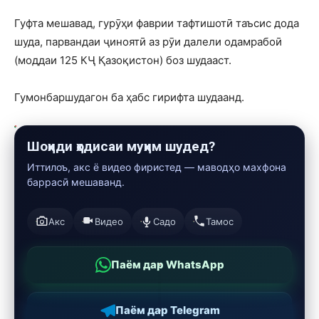
Гуфта мешавад, гурӯҳи фаврии тафтишотӣ таъсис дода
шуда, парвандаи ҷиноятӣ аз рӯи далели одамрабоӣ
(моддаи 125 КҶ Қазоқистон) боз шудааст.
Гумонбаршудагон ба ҳабс гирифта шудаанд.
Шоҳиди ҳодисаи муҳим шудед?
Иттилоъ, акс ё видео фиристед — маводҳо махфона
баррасӣ мешаванд.
Акс
Видео
Садо
Тамос
Паём дар WhatsApp
Паём дар Telegram