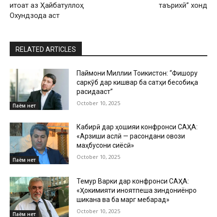
итоат аз Ҳайбатуллоҳ
таърихӣ” хонд
Охундзода аст
RELATED ARTICLES
Паймони Миллии Тоҷикистон: “Фишору
саркӯб дар кишвар ба сатҳи бесобиқа
расидааст”
October 10, 2025
Паём нет
Кабирӣ дар ҳошияи конфронси САҲА:
«Арзиши аслӣ — расондани овози
маҳбусони сиёсӣ»
October 10, 2025
Паём нет
Темур Варки дар конфронси САҲА:
«Ҳокимияти ҷиноятпеша зиндониёнро
шиканҷа ва ба марг мебарад»
October 10, 2025
Паём нет