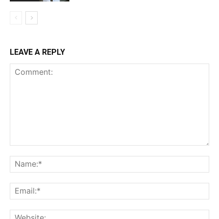
LEAVE A REPLY
Comment:
Na
Ema
Web