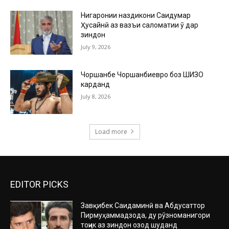
Нигаронии наздикони Саидумар
Ҳусайнӣ аз вазъи саломатии ӯ дар
зиндон
July 9, 2026
Чоршанбе Чоршанбиевро боз ШИЗО
карданд
July 8, 2026
Load more
EDITOR PICKS
Завқибек Саидаминӣ ва Абдусаттор
Пирмуҳаммадзода, ду рӯзноманигори
тоҷик аз зиндон озод шуданд