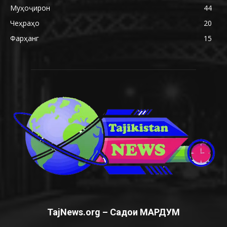
Муҳоҷирон
44
Чеҳраҳо
20
Фарҳанг
15
TajNews.org – Садои МАРДУМ