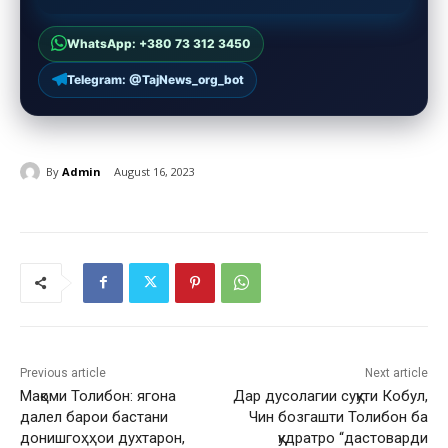
WhatsApp: +380 73 312 3450
Telegram: @TajNews_org_bot
By
Admin
August 16, 2023
Previous article
Next article
Мақоми Толибон: ягона
Дар дусолагии суқути Кобул,
далел барои бастани
Чин бозгашти Толибон ба
донишгоҳҳои духтарон,
қудратро “дастоварди