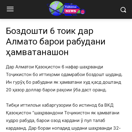
Боздошти 6 тоҷик дар
Алмато барои рабудани
ҳамватанашон
Дар Алматои Қазоқистон 6 нафар шаҳрванди
Тоҷикистон бо иттиҳоми одамрабои боздошт шуданд.
Ин гурӯҳ бо рабудани як ҳамватани худ қасд доштанд
20 ҳазор доллар барои раҳоии ӯба даст оранд.
Тибқи иттилоъи хабаргузории бо истинод ба ВКД
Қазоқистон “шаҳрвандони Тоҷикистон як ҳамватани
худро рабуда, барои озод кардани ӯ пул талаб
кардаанд. Дар бораи нопадид шудани шаҳрванди 32-