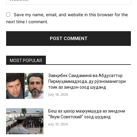
Save my name, email, and website in this browser for the
next time I comment.
MOST POPULAR
Завқибек Саидаминӣ ва Абдусаттор
Пирмуҳаммадзода, ду рӯзноманигори
тоҷик аз зиндон озод шуданд
July 18, 2026
Беш аз ҳазор маҳкумшуда аз зиндони
“Якум Советский” озод шуданд
July 10, 2026