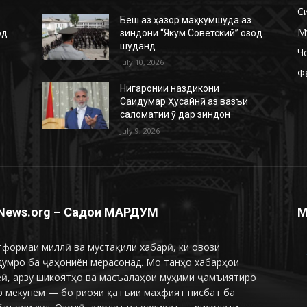
С
Беш аз ҳазор маҳкумшуда аз
М
од
зиндони “Якум Советский” озод
шуданд
Ч
July 10, 2026
Ф
Нигаронии наздикони
Саидумар Ҳусайнӣ аз вазъи
саломатии ӯ дар зиндон
July 9, 2026
News.org – Садои МАРДУМ
М
формаи миллӣ ва мустақили хабарӣ, ки овози
думро ба ҷаҳониён мерасонад. Мо танҳо хабарҳои
еӣ, арзу шикоятҳо ва масъалаҳои муҳими ҷамъиятиро
р мекунем — бо риояи қатъии махфият нисбат ба