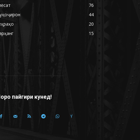
иёсат
76
уҳоҷирон
44
еҳраҳо
20
арҳанг
15
оро пайгири кунед!