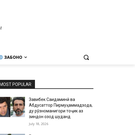
!
ЗАБОНҲО
MOST POPULAR
Завқибек Саидаминӣ ва
Абдусаттор Пирмуҳаммадзода,
ду рӯзноманигори тоҷик аз
зиндон озод шуданд
July 18, 2026