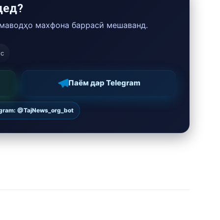
дед?
 маводҳо махфона баррасӣ мешаванд.
ос
Паём дар Telegram
egram: @TajNews_org_bot