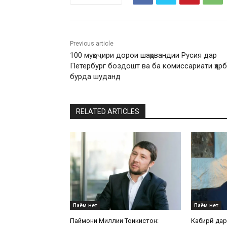
Previous article
100 муҳоҷири дорои шаҳрвандии Русия дар
Петербург боздошт ва ба комиссариати ҳар
бурда шуданд
RELATED ARTICLES
Паём нет
Паём нет
Паймони Миллии Тоҷикистон:
Кабирӣ да