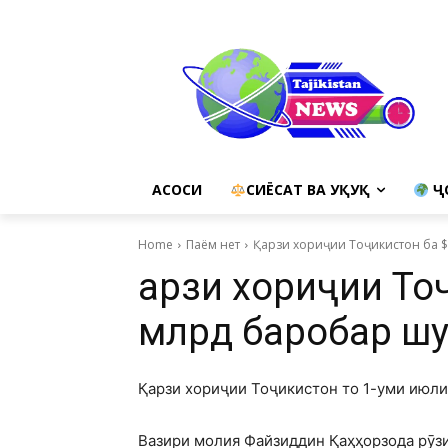
АСОСИ
СИЁСАТ ВА ҲУҚУҚ
Ҷ
Home
Паём нет
Қарзи хориҷии Тоҷикистон ба 
Қарзи хориҷии То
млрд баробар ш
Қарзи хориҷии Тоҷикистон то 1-уми июли
Вазири молия Файзиддин Қаҳҳорзода рӯзи 1