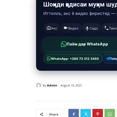
Шоҳиди ҳодисаи муҳим шу
Иттилоъ, акс ё видео фиристед —
Акс
Видео
Садо
Там
Паём дар WhatsApp
WhatsApp: +380 73 312 3450
Tel
By
Admin
August 16, 2023
Share