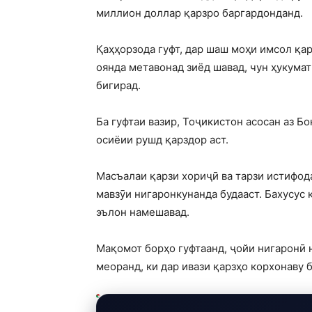
миллион доллар қарзро баргардонданд.
Қаҳҳорзода гуфт, дар шаш моҳи имсол қа
оянда метавонад зиёд шавад, чун ҳукума
бигирад.
Ба гуфтаи вазир, Тоҷикистон асосан аз Б
осиёии рушд қарздор аст.
Масъалаи қарзи хориҷӣ ва тарзи истифод
мавзӯи нигаронкунанда будааст. Бахусус 
эълон намешавад.
Мақомот борҳо гуфтаанд, ҷойи нигаронӣ 
меоранд, ки дар ивази қарзҳо корхонаву 