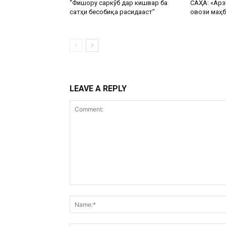
“Фишору саркӯб дар кишвар ба
САҲА: «Арз
сатҳи бесобиқа расидааст”
овози маҳб
LEAVE A REPLY
Comment: