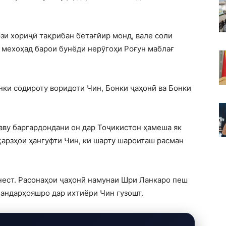
рзи хориҷӣ тақрибан бетағйир монд, вале соли
т мехоҳад барои бунёди нерӯгоҳи Роғун маблағ
онки содироту воридоти Чин, Бонки ҷаҳонӣ ва Бонки
аву баргардондани он дар Тоҷикистон ҳамеша як
қарзҳои ҳангуфти Чин, ки шарту шароиташ расман
нест. Расонаҳои ҷаҳонӣ намунаи Шри Ланкаро пеш
бандарҳояшро дар ихтиёри Чин гузошт.