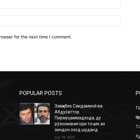
Email:*
Website:
rowser for the next time I comment.
POPULAR POSTS
P
Завқибек Саидаминӣ ва
П
Абдусаттор
Ҷо
Пирмуҳаммадзода, ду
рӯзноманигори тоҷик аз
Т
зиндон озод шуданд
Ҳ
July 18, 2026