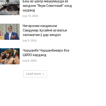
Беш аз ҳазор маҳкумшуда аз
зиндони “Якум Советский” озод
шуданд
July 10, 2026
Нигаронии наздикони
Саидумар Ҳусайнӣ аз вазъи
саломатии ӯ дар зиндон
July 9, 2026
Чоршанбе Чоршанбиевро боз
ШИЗО карданд
July 8, 2026
Load more