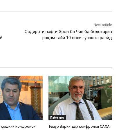
Next article
Содироти нафти Эрон ба Чин ба болотарин
бӣ
рақам тайи 10 соли гузашта расид
Паём нет
р ҳошияи конфронси
Темур Варки дар конфронси САҲА: