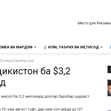
Место для Реклама
ОМЕА ВА МАРДУМ
ИЛМ, ТАЪРИХ ВА ИҚТИСОД
$3,2 млрд баробар шуд
ҷикистон ба $3,2
уд
 имсол ба 3,2 миллиард доллар баробар шудааст.
5-уми август гуфт, дар ним сол зиёда аз 121