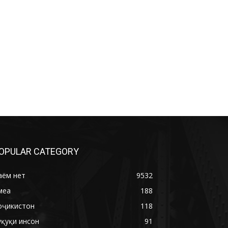
OPULAR CATEGORY
аём нет
9532
меа
188
оҷикистон
118
уқуқи инсон
91