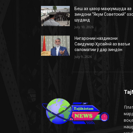
Беш аз ҳазор маҳкумшуда аз
зиндони “Якум Советский” оз
шуданд
July 10, 2026
Нигаронии наздикони
Саидумар Ҳусайнӣ аз вазъи
саломатии ӯ дар зиндон
July 9, 2026
Taj
Плат
мар
воқ
наш