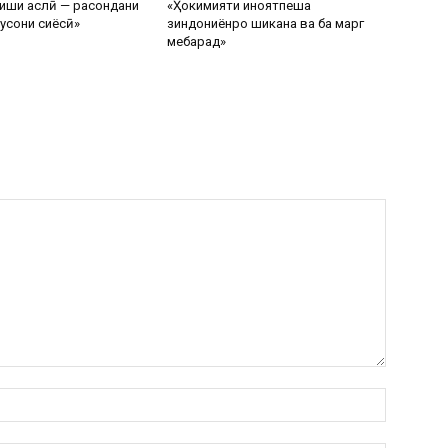
иши аслӣ — расондани
«Ҳокимияти ҷиноятпеша
усони сиёсӣ»
зиндониёнро шиканҷа ва ба марг
мебарад»
Name:*