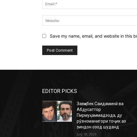
Save my name, email, and website in this b
EDITOR PICKS
Завқибек Саидаминӣ ва
Абдусаттор
Пирмуҳаммадзода, ду
рӯзноманигори тоҷик аз
зиндон озод шуданд
July 18, 2026