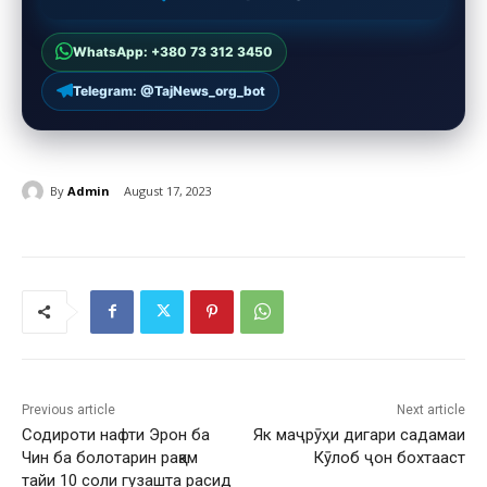
WhatsApp: +380 73 312 3450
Telegram: @TajNews_org_bot
By
Admin
August 17, 2023
Previous article
Next article
Содироти нафти Эрон ба
Як маҷрӯҳи дигари садамаи
Чин ба болотарин рақам
Кӯлоб ҷон бохтааст
тайи 10 соли гузашта расид