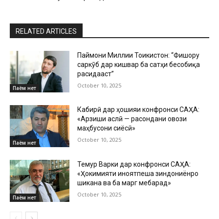
RELATED ARTICLES
Паймони Миллии Тоҷикистон: “Фишору
саркӯб дар кишвар ба сатҳи бесобиқа
расидааст”
October 10, 2025
Паём нет
Кабирӣ дар ҳошияи конфронси САҲА:
«Арзиши аслӣ — расондани овози
маҳбусони сиёсӣ»
October 10, 2025
Паём нет
Темур Варки дар конфронси САҲА:
«Ҳокимияти ҷиноятпеша зиндониёнро
шиканҷа ва ба марг мебарад»
October 10, 2025
Паём нет