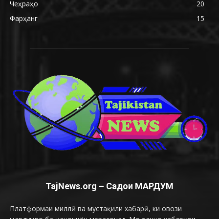
Чеҳраҳо
20
Фарҳанг
15
TajNews.org – Садои МАРДУМ
Платформаи миллӣ ва мустақили хабарӣ, ки овози