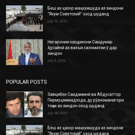
Беш аз ҳазор маҳкумшуда аз зиндони
“Якум Советский” озод шуданд
July 10, 2026
Нигаронии наздикони Саидумар
Ҳусайнӣ аз вазъи саломатии ӯ дар
зиндон
July 9, 2026
POPULAR POSTS
Завқибек Саидаминӣ ва Абдусаттор
Пирмуҳаммадзода, ду рӯзноманигори
тоҷик аз зиндон озод шуданд
July 18, 2026
Беш аз ҳазор маҳкумшуда аз зиндони
“Якум Советский” озод шуданд