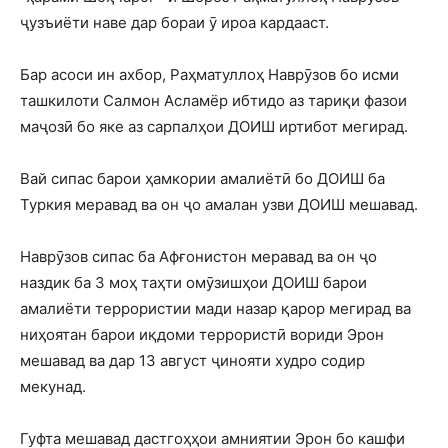
ҷузъиёти наве дар бораи ӯ ироа кардааст.
Бар асоси ин ахбор, Раҳматуллоҳ Наврӯзов бо исми
ташкилоти Салмон Асламёр ибтидо аз тариқи фазои
маҷозӣ бо яке аз сарпалҳои ДОИШ иртибот мегирад.
Вай сипас барои ҳамкории амалиётӣ бо ДОИШ ба
Туркия меравад ва он ҷо амалан узви ДОИШ мешавад.
Наврӯзов сипас ба Афғонистон меравад ва он ҷо
наздик ба 3 моҳ таҳти омӯзишҳои ДОИШ барои
амалиёти террористии мади назар қарор мегирад ва
ниҳоятан барои иқдоми террористӣ вориди Эрон
мешавад ва дар 13 август ҷинояти худро содир
мекунад.
Гуфта мешавад дастгоҳҳои амниятии Эрон бо кашфи