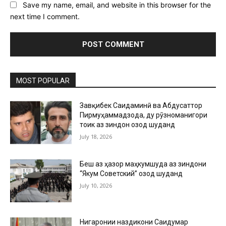
Save my name, email, and website in this browser for the
next time I comment.
MOST POPULAR
Завқибек Саидаминӣ ва Абдусаттор
Пирмуҳаммадзода, ду рӯзноманигори
тоҷик аз зиндон озод шуданд
July 18, 2026
Беш аз ҳазор маҳкумшуда аз зиндони
“Якум Советский” озод шуданд
July 10, 2026
Нигаронии наздикони Саидумар