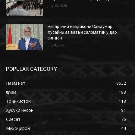
July 10, 2026
Нигаронии наздикони Саидумар
Ҳусайнӣ аз вазъи саломатии ӯ дар
зиндон
July 9, 2026
POPULAR CATEGORY
Паём нет
9532
Ҷомеа
188
Тоҷикистон
118
Ҳуқуқи инсон
91
Сиёсат
76
Муҳоҷирон
44