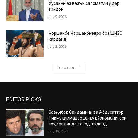
Ҳусайнӣ аз вазъи саломатии ӯ дар
зиндон
July 9, 2026
Чоршанбе Чоршанбиевро боз ШИЗО
карданд
July 8, 2026
Load more
EDITOR PICKS
Завқибек Саидаминӣ ва Абдусаттор
Пирмуҳаммадзода, ду рӯзноманигори
тоҷик аз зиндон озод шуданд
July 18, 2026