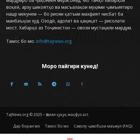
мардумро ба ҷаҳониён мерасонад. Мо танҳо хабарҳои
воқеӣ, арзу шикоятҳо ва масъалаҳои муҳими ҷамъиятиро
нашр мекунем — бо риояи қатъии махфият нисбат ба
манбаъҳои худ. Озодӣ, адолат ва ҳақиқат — рисолати
мост. Хабарҳо аз Тоҷикистон — овози мустақили мардум.
Тамос бо мо:
info@tajnews.org
Моро пайгири кунед!
TajNews.org © 2025 – Ҳамаи ҳуқуқ маҳфуз аст.
Дар бораи мо
Тамос бо мо
Саволу ҷавобҳои маъмул (FAQ)