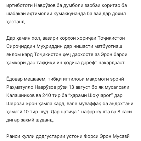
иртибототи Наврӯзов ба думболи зарбаи коритар ба
шабакаи эҳтимолии кумаккунанда ба вай дар дохил
ҳастанд.
Дар ҳамин ҳол, вазири корҳои хориҷаи Тоҷикистон
Сироҷиддин Муҳриддин дар нишасти матбуотиаш
эълом кард Тоҷикистон ҳеҷ дархосте аз Эрон барои
ҳамкорӣ дар таҳқиқи ин ҳодиса дарёфт накардааст.
Ёдовар мешавем, тибқи иттилоъи мақомоти эронӣ
Раҳматулло Наврӯзов рӯзи 13 август бо як мусалсали
Калашников ва 240 тир ба “ҳарами Шоҳчароғ” дар
Шерози Эрон ҳамла кард, вале муваффақ ба андохтани
ҳамагӣ 10 тир шуд. Дар натиҷа 1 нафар кушта ва 8 каси
дигар захмӣ шуданд.
Раиси кулли додгустарии устони Форси Эрон Мусавӣ