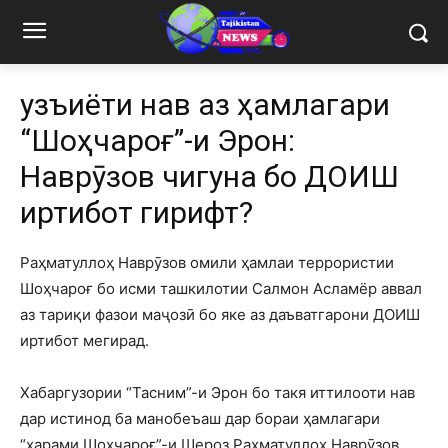
Ҷузъиёти нав аз ҳамлагари
“Шоҳчароғ”-и Эрон:
Наврӯзов чигуна бо ДОИШ
иртибот гирифт?
Раҳматуллоҳ Наврӯзов омили ҳамлаи террористии
Шоҳчароғ бо исми ташкилотии Салмон Асламёр аввал
аз тариқи фазои маҷозӣ бо яке аз даъватгарони ДОИШ
иртибот мегирад.
Хабаргузории “Тасним”-и Эрон бо такя иттилооти нав
дар истинод ба манобеъаш дар бораи ҳамлагари
“ҳарами Шоҳчароғ”-и Шероз Раҳматуллоҳ Наврӯзов