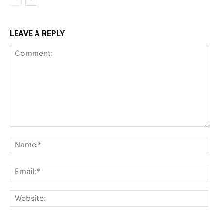
LEAVE A REPLY
Comment:
Na
Ema
Web