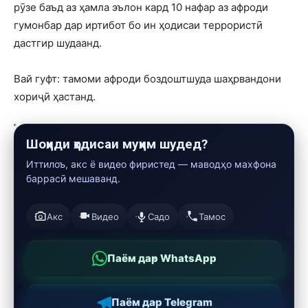
рӯзе баъд аз ҳамла эълон кард 10 нафар аз афроди
гумонбар дар иртибот бо ин ҳодисаи террористӣ
дастгир шудаанд.
Вай гуфт: тамоми афроди боздоштшуда шаҳрвандони
хориҷӣ ҳастанд.
Шоҳиди ҳодисаи муҳим шудед?
Иттилоъ, акс ё видео фиристед — маводҳо махфона
баррасӣ мешаванд.
Акс
Видео
Садо
Тамос
Паём дар WhatsApp
Паём дар Telegram