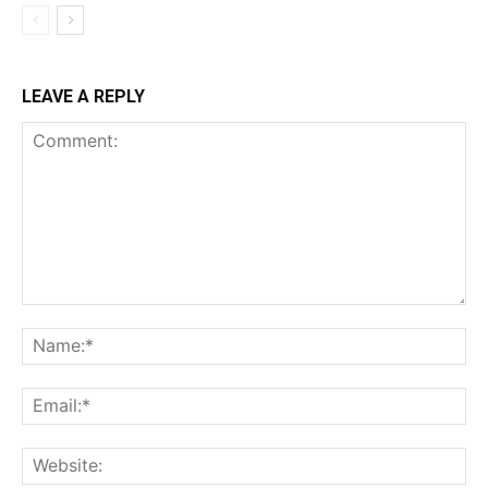
LEAVE A REPLY
Comment:
Na
Ema
Web