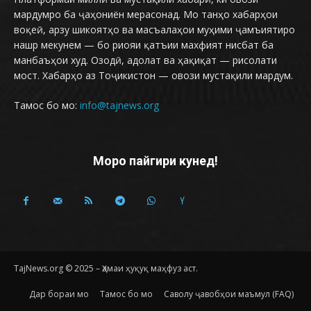
мардумро ба ҷаҳониён мерасонад. Мо танҳо хабарҳои
воқеӣ, арзу шикоятҳо ва масъалаҳои муҳими ҷамъиятиро
нашр мекунем — бо риояи қатъии махфият нисбат ба
манбаъҳои худ. Озодӣ, адолат ва ҳақиқат — рисолати
мост. Хабарҳо аз Тоҷикистон — овози мустақили мардум.
Тамос бо мо:
info@tajnews.org
Моро пайгири кунед!
TajNews.org © 2025 – Ҳамаи ҳуқуқ маҳфуз аст.
Дар бораи мо
Тамос бо мо
Саволу ҷавобҳои маъмул (FAQ)