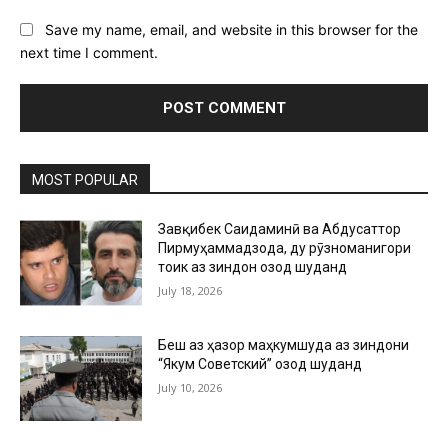
Save my name, email, and website in this browser for the
next time I comment.
MOST POPULAR
Завқибек Саидаминӣ ва Абдусаттор
Пирмуҳаммадзода, ду рӯзноманигори
тоҷик аз зиндон озод шуданд
July 18, 2026
Беш аз ҳазор маҳкумшуда аз зиндони
“Якум Советский” озод шуданд
July 10, 2026