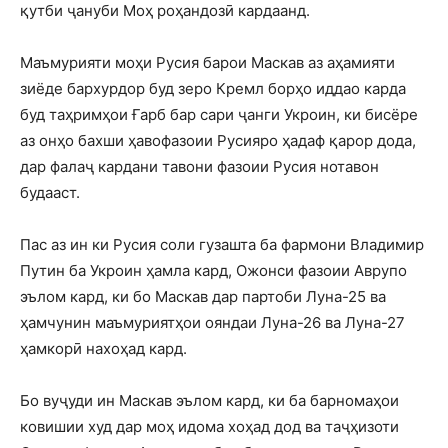
қутби ҷануби Моҳ роҳандозӣ кардаанд.
Маъмурияти моҳи Русия барои Маскав аз аҳамияти
зиёде бархурдор буд зеро Кремл борҳо иддао карда
буд таҳримҳои Ғарб бар сари ҷанги Укроин, ки бисёре
аз онҳо бахши ҳавофазоии Русияро ҳадаф қарор дода,
дар фалаҷ кардани тавони фазоии Русия нотавон
будааст.
Пас аз ин ки Русия соли гузашта ба фармони Владимир
Путин ба Укроин ҳамла кард, Ожонси фазоии Аврупо
эълом кард, ки бо Маскав дар партоби Луна-25 ва
ҳамчунин маъмуриятҳои ояндаи Луна-26 ва Луна-27
ҳамкорӣ нахоҳад кард.
Бо вуҷуди ин Маскав эълом кард, ки ба барномаҳои
ковишии худ дар моҳ идома хоҳад дод ва таҷҳизоти