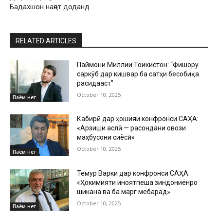
Бадахшон наҷот доданд
RELATED ARTICLES
Паймони Миллии Тоҷикистон: “Фишору
саркӯб дар кишвар ба сатҳи бесобиқа
расидааст”
October 10, 2025
Паём нет
Кабирӣ дар ҳошияи конфронси САҲА:
«Арзиши аслӣ — расондани овози
маҳбусони сиёсӣ»
October 10, 2025
Паём нет
Темур Варки дар конфронси САҲА:
«Ҳокимияти ҷиноятпеша зиндониёнро
шиканҷа ва ба марг мебарад»
October 10, 2025
Паём нет