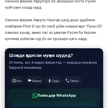
Ожонси фазоии Аврупоро бо абзорҳои сохти Русия
ҷойгузин хоҳад кард.
Ожонси фазоии Аврупо пештар қасд дошт дурбини
новбарии Pilot-D-ро бо насб рӯйи ковишгари “Луна-25”
озмоиш кунад, аммо пас аз ҳамлаи Русия ба Укроин
куллияи робитаи худ бо ин пружаро қатъ кард.
Шоҳиди ҳодисаи муҳим шудед?
Иттилоъ, акс ё видео фиристед — маводҳо махфона
баррасӣ мешаванд.
Акс
Видео
Садо
Тамос
Паём дар WhatsApp