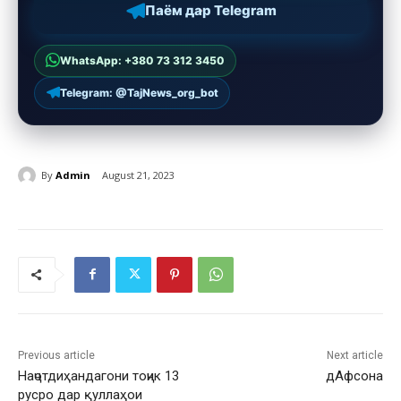
Паём дар Telegram
WhatsApp: +380 73 312 3450
Telegram: @TajNews_org_bot
By
Admin
August 21, 2023
Previous article
Next article
Наҷотдиҳандагони тоҷик 13
дAфсона
русро дар қуллаҳои