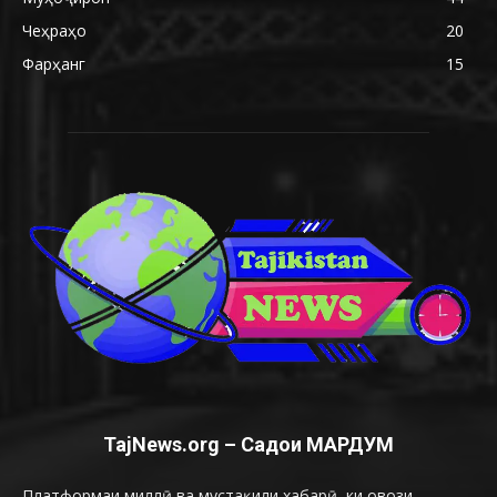
Чеҳраҳо
20
Фарҳанг
15
TajNews.org – Садои МАРДУМ
Платформаи миллӣ ва мустақили хабарӣ, ки овози