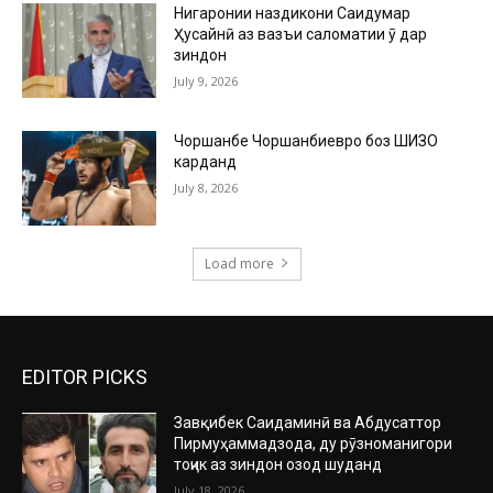
Нигаронии наздикони Саидумар
Ҳусайнӣ аз вазъи саломатии ӯ дар
зиндон
July 9, 2026
Чоршанбе Чоршанбиевро боз ШИЗО
карданд
July 8, 2026
Load more
EDITOR PICKS
Завқибек Саидаминӣ ва Абдусаттор
Пирмуҳаммадзода, ду рӯзноманигори
тоҷик аз зиндон озод шуданд
July 18, 2026