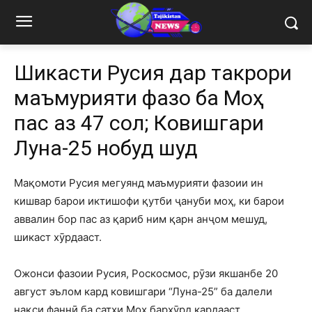
Шикасти Русия дар такрори
маъмурияти фазоӣ ба Моҳ
пас аз 47 сол; Ковишгари
Луна-25 нобуд шуд
Мақомоти Русия мегуянд маъмурияти фазоии ин
кишвар барои иктишофи қутби ҷануби моҳ, ки барои
аввалин бор пас аз қариб ним қарн анҷом мешуд,
шикаст хӯрдааст.
Ожонси фазоии Русия, Роскосмос, рӯзи якшанбе 20
август эълом кард ковишгари “Луна-25” ба далели
нақси фаннӣ ба сатҳи Моҳ бархӯрд кардааст.