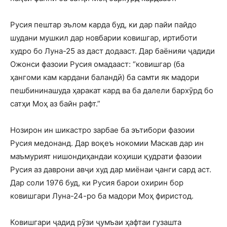
Русия пештар эълом карда буд, ки дар пайи пайдо
шудани мушкил дар новбарии ковишгар, иртиботи
худро бо Луна-25 аз даст додааст. Дар баёнияи ҷадиди
Ожонси фазоии Русия омадааст: “ковишгар (ба
ҳангоми кам кардани баландӣ) ба самти як мадори
пешбининашуда ҳаракат кард ва ба далели бархӯрд бо
сатҳи Моҳ аз байн рафт.”
Нозирон ин шикастро зарбае ба эътибори фазоии
Русия медонанд. Дар воқеъ нокомии Маскав дар ин
маъмурият нишондиҳандаи коҳиши қудрати фазоии
Русия аз даврони авҷи худ дар миёнаи ҷанги сард аст.
Дар соли 1976 буд, ки Русия барои охирин бор
ковишгари Луна-24-ро ба мадори Моҳ фиристод.
Ковишгари ҷадид рӯзи ҷумъаи ҳафтаи гузашта