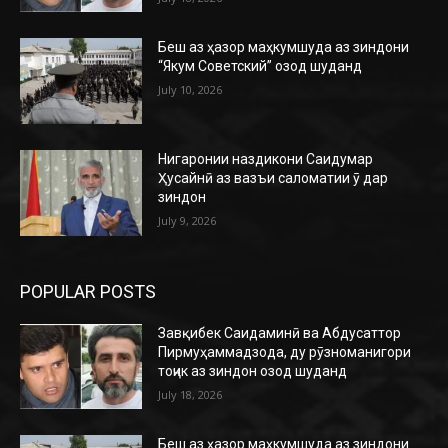
Беш аз ҳазор маҳкумшуда аз зиндони
“Якум Советский” озод шуданд
July 10, 2026
Нигаронии наздикони Саидумар
Ҳусайнӣ аз вазъи саломатии ӯ дар
зиндон
July 9, 2026
POPULAR POSTS
Завқибек Саидаминӣ ва Абдусаттор
Пирмуҳаммадзода, ду рӯзноманигори
тоҷик аз зиндон озод шуданд
July 18, 2026
Беш аз ҳазор маҳкумшуда аз зиндони