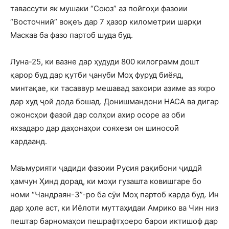
тавассути як мушаки “Союз” аз пойгоҳи фазоии
“Восточний” воқеъ дар 7 ҳазор километрии шарқи
Маскав ба фазо партоб шуда буд.
Луна-25, ки вазне дар ҳудуди 800 килограмм дошт
қарор буд дар қутби ҷануби Моҳ фуруд биёяд,
минтақае, ки тасаввур мешавад захоири азиме аз яхро
дар худ ҷой дода бошад. Донишмандони НАСА ва дигар
ожонсҳои фазоӣ дар солҳои ахир осоре аз оби
яхзадаро дар даҳонаҳои сояхези он шиносоӣ
кардаанд.
Маъмурияти ҷадиди фазоии Русия рақибони ҷиддӣ
ҳамчун Ҳинд дорад, ки моҳи гузашта ковишгаре бо
номи “Чандраян-3”-ро ба сӯи Моҳ партоб карда буд. Ин
дар ҳоле аст, ки Иёлоти муттаҳидаи Амрико ва Чин низ
пештар барномаҳои пешрафтҳоеро барои иктишоф дар