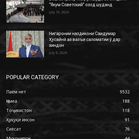
“Якум Советский” озод шуданд
July 10, 2026
Нигаронии наздикони Саидумар
Ҳусайнӣ аз вазъи саломатии ӯ дар
зиндон
July 9, 2026
POPULAR CATEGORY
Паём нет
9532
Ҷомеа
188
Тоҷикистон
118
Ҳуқуқи инсон
91
Сиёсат
76
Муҳоҷирон
44