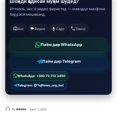
Шоҳиди ҳодисаи муҳим шудед?
Иттилоъ, акс ё видео фиристед — маводҳо махфона
баррасӣ мешаванд.
Акс
Видео
Садо
Тамос
Паём дар WhatsApp
Паём дар Telegram
WhatsApp: +380 73 312 3450
Telegram: @TajNews_org_bot
By
Admin
April 7, 2025