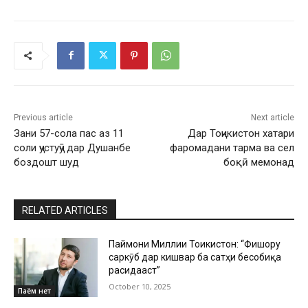
Previous article
Next article
Зани 57-сола пас аз 11
Дар Тоҷикистон хатари
соли ҷустуҷӯ дар Душанбе
фаромадани тарма ва сел
боздошт шуд
боқӣ мемонад
RELATED ARTICLES
Паймони Миллии Тоҷикистон: “Фишору
саркӯб дар кишвар ба сатҳи бесобиқа
расидааст”
October 10, 2025
Паём нет