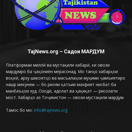
TajNews.org – Садои МАРДУМ
Платформаи миллӣ ва мустақили хабарӣ, ки овози
мардумро ба ҷаҳониён мерасонад. Мо танҳо хабарҳои
воқеӣ, арзу шикоятҳо ва масъалаҳои муҳими ҷамъиятиро
нашр мекунем — бо риояи қатъии махфият нисбат ба
манбаъҳои худ. Озодӣ, адолат ва ҳақиқат — рисолати
мост. Хабарҳо аз Тоҷикистон — овози мустақили мардум.
Тамос бо мо:
info@tajnews.org