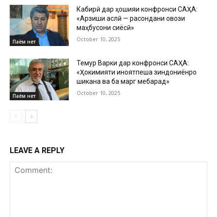
Кабирӣ дар ҳошияи конфронси САҲА:
«Арзиши аслӣ — расондани овози
маҳбусони сиёсӣ»
October 10, 2025
Паём нет
Темур Варки дар конфронси САҲА:
«Ҳокимияти ҷиноятпеша зиндониёнро
шиканҷа ва ба марг мебарад»
October 10, 2025
Паём нет
LEAVE A REPLY