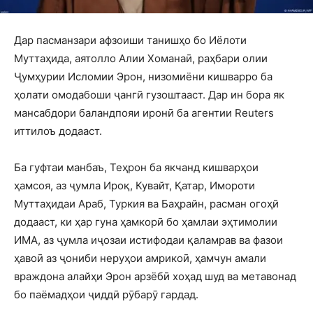
Дар пасманзари афзоиши танишҳо бо Иёлоти
Муттаҳида, аятолло Алии Хоманаӣ, раҳбари олии
Ҷумҳурии Исломии Эрон, низомиёни кишварро ба
ҳолати омодабоши ҷангӣ гузоштааст. Дар ин бора як
мансабдори баландпояи иронӣ ба агентии Reuters
иттилоъ додааст.
Ба гуфтаи манбаъ, Теҳрон ба якчанд кишварҳои
ҳамсоя, аз ҷумла Ироқ, Кувайт, Қатар, Имороти
Муттаҳидаи Араб, Туркия ва Баҳрайн, расман огоҳӣ
додааст, ки ҳар гуна ҳамкорӣ бо ҳамлаи эҳтимолии
ИМА, аз ҷумла иҷозаи истифодаи қаламрав ва фазои
ҳавоӣ аз ҷониби неруҳои амрикоӣ, ҳамчун амали
враждона алайҳи Эрон арзёбӣ хоҳад шуд ва метавонад
бо паёмадҳои ҷиддӣ рӯбарӯ гардад.