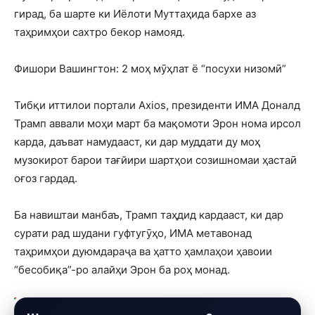
гирад, ба шарте ки Иёлоти Муттаҳида бархе аз
таҳримҳои сахтро бекор намояд.
Фишори Вашингтон: 2 моҳ мӯҳлат ё “посухи низомӣ”
Тибқи иттилои портали Axios, президенти ИМА Доналд
Трамп аввали моҳи март ба мақомоти Эрон нома ирсол
карда, даъват намудааст, ки дар муддати ду моҳ
музокирот барои тағйири шартҳои созишномаи ҳастаӣ
оғоз гардад.
Ба навиштаи манбаъ, Трамп таҳдид кардааст, ки дар
сурати рад шудани гуфтугӯҳо, ИМА метавонад
таҳримҳои дуюмдараҷа ва ҳатто ҳамлаҳои ҳавоии
“бесобиқа”-ро алайҳи Эрон ба роҳ монад.