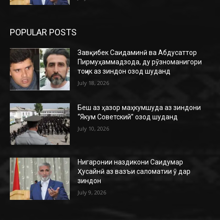
POPULAR POSTS
Завқибек Саидаминӣ ва Абдусаттор
Пирмуҳаммадзода, ду рӯзноманигори
тоҷик аз зиндон озод шуданд
July 18, 2026
Беш аз ҳазор маҳкумшуда аз зиндони
“Якум Советский” озод шуданд
July 10, 2026
Нигаронии наздикони Саидумар
Ҳусайнӣ аз вазъи саломатии ӯ дар
зиндон
July 9, 2026