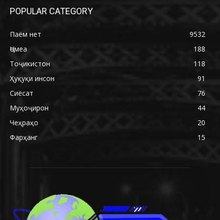
POPULAR CATEGORY
Паём нет
9532
Ҷомеа
188
Тоҷикистон
118
Ҳуқуқи инсон
91
Сиёсат
76
Муҳоҷирон
44
Чеҳраҳо
20
Фарҳанг
15