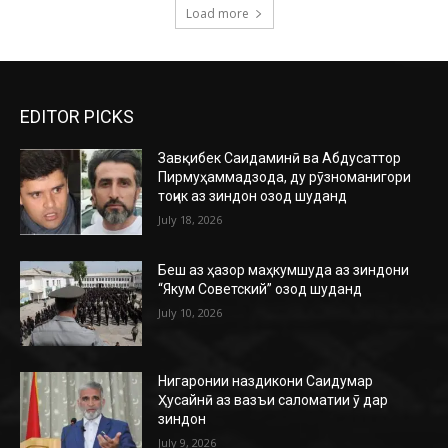
Load more
EDITOR PICKS
Завқибек Саидаминӣ ва Абдусаттор
Пирмуҳаммадзода, ду рӯзноманигори
тоҷик аз зиндон озод шуданд
July 18, 2026
Беш аз ҳазор маҳкумшуда аз зиндони
“Якум Советский” озод шуданд
July 10, 2026
Нигаронии наздикони Саидумар
Ҳусайнӣ аз вазъи саломатии ӯ дар
зиндон
July 9, 2026