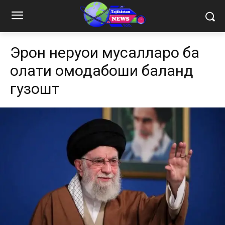
Эрон неруҳои мусаллаҳро ба
ҳолати омодабоши баланд
гузошт