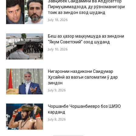
Завқибек Саидаминӣ ва Абдусаттор
Пирмуҳаммадзода, ду рӯзноманигори
тоҷик аз зиндон озод шуданд
July 18, 2026
Беш аз ҳазор маҳкумшуда аз зиндони
“Якум Советский” озод шуданд
July 10, 2026
Нигаронии наздикони Саидумар
Ҳусайнӣ аз вазъи саломатии ӯ дар
зиндон
July 9, 2026
Чоршанбе Чоршанбиевро боз ШИЗО
карданд
July 8, 2026