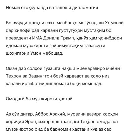
Номаи огоҳкунанда ва талоши дипломатия
Бо вуҷуди мавқеи сахт, манбаъҳо мегӯянд, ки Хоманаӣ
бар хилофи рад кардани гуфтугӯҳои мустақим бо
президенти ИМА Доналд Трамп, ҳанӯз ҳам ҷонибдори
идомаи музокироти ғайримустақим тавассути
шоҳигарии Умон мебошад.
Оман дар солҳои гузашта нақши миёнаравиро миёни
Теҳрон ва Вашингтон бозӣ кардааст ва ҳоло низ
канали иртиботии дипломатӣ боқӣ мемонад.
Омодагӣ ба музокироти ҳастаӣ
Аз сӯи дигар, Аббос Аракчӣ, муовини вазири корҳои
хориҷии Эрон, изҳор доштааст, ки Теҳрон омода аст
музокиротро оид ба барномаи ҳастаии худ аз сар