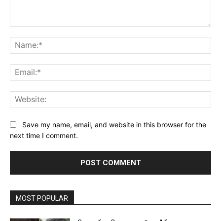
Comment:
Na
Ema
Web
Save my name, email, and website in this browser for the
next time I comment.
MOST POPULAR