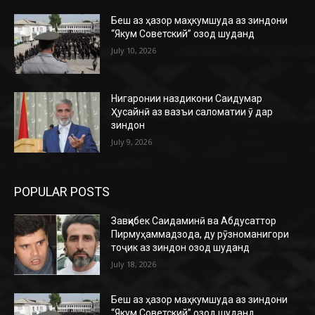
Беш аз ҳазор маҳкумшуда аз зиндони
“Якум Советский” озод шуданд
July 10, 2026
Нигаронии наздикони Саидумар
Ҳусайнӣ аз вазъи саломатии ӯ дар
зиндон
July 9, 2026
POPULAR POSTS
Завқибек Саидаминӣ ва Абдусаттор
Пирмуҳаммадзода, ду рӯзноманигори
тоҷик аз зиндон озод шуданд
July 18, 2026
Беш аз ҳазор маҳкумшуда аз зиндони
“Якум Советский” озод шуданд