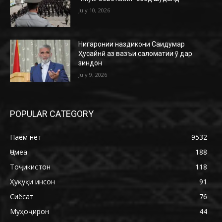
July 10, 2026
Нигаронии наздикони Саидумар
Ҳусайнӣ аз вазъи саломатии ӯ дар
зиндон
July 9, 2026
POPULAR CATEGORY
Паём нет
9532
Ҷомеа
188
Тоҷикистон
118
Ҳуқуқи инсон
91
Сиёсат
76
Муҳоҷирон
44