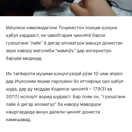
Маҷлиси намояндагони Тоҷикистон лоиҳаи қонуне
қабул кардааст, ки ҷавобгарии ҷиноятӣ барои
гузоштани “лайк” ё дигар аломатҳои маъқул донистан
зери навору матолиби “мамнӯъ” дар интернетро
барҳам медиҳад.
Ин тағйироти муҳими қонунгузорӣ рӯзи 10-уми апрел
дар Иҷлосияи якуми парлумон бо иттифоқи оро қабул
шуда, дар ду моддаи Кодекси ҷиноятӣ – 179(3) ва
307(1) ислоҳот ворид шудааст. Бар пояи он, “гузоштани
лайк ё дигар аломатҳо” ба навору маводҳои
нашргардида акнун далели ҷиноят дониста
намешавад.