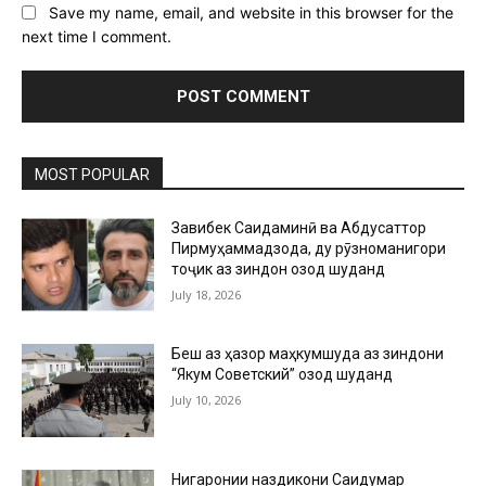
Save my name, email, and website in this browser for the
next time I comment.
MOST POPULAR
Завқибек Саидаминӣ ва Абдусаттор
Пирмуҳаммадзода, ду рӯзноманигори
тоҷик аз зиндон озод шуданд
July 18, 2026
Беш аз ҳазор маҳкумшуда аз зиндони
“Якум Советский” озод шуданд
July 10, 2026
Нигаронии наздикони Саидумар