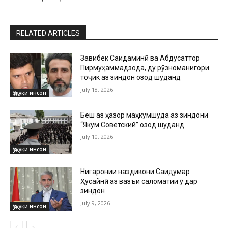
RELATED ARTICLES
Завқибек Саидаминӣ ва Абдусаттор
Пирмуҳаммадзода, ду рӯзноманигори
тоҷик аз зиндон озод шуданд
July 18, 2026
Ҳуқуқи инсон
Беш аз ҳазор маҳкумшуда аз зиндони
“Якум Советский” озод шуданд
July 10, 2026
Ҳуқуқи инсон
Нигаронии наздикони Саидумар
Ҳусайнӣ аз вазъи саломатии ӯ дар
зиндон
July 9, 2026
Ҳуқуқи инсон