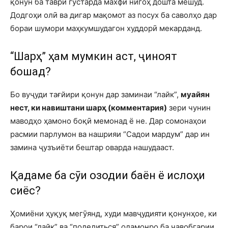
қонун ба таври густарда махфӣ нигоҳ дошта мешуд.
Додгоҳи олӣ ва дигар мақомот аз посух ба саволҳо дар
бораи шумори маҳкумшудагон худдорӣ мекарданд.
“Шарҳ” ҳам мумкин аст, ҷиноят
бошад?
Бо вуҷуди тағйири қонун дар заминаи “лайк”,
муайян
нест, ки навиштани шарҳ (комментария)
зери чунин
маводҳо ҳамоно боқӣ мемонад ё не. Дар сомонаҳои
расмии парлумон ва нашрияи “Садои мардум” дар ин
замина ҷузъиёти бештар оварда нашудааст.
Қадаме ба сӯи озодии баён ё ислоҳи
сиёсӣ?
Ҳомиёни ҳуқуқ мегӯянд, худи мавҷудияти қонунҳое, ки
барои “лайк” ва “поделиться” одамонро ба ҷавобгарии