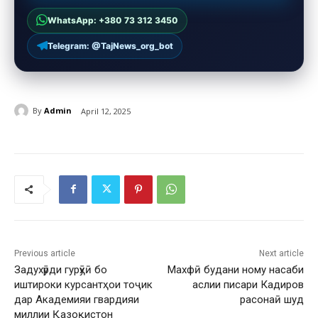
WhatsApp: +380 73 312 3450
Telegram: @TajNews_org_bot
By
Admin
April 12, 2025
Previous article
Next article
Задухӯрди гурӯҳӣ бо
Махфӣ будани ному насаби
иштироки курсантҳои тоҷик
аслии писари Кадиров
дар Академияи гвардияи
расонаӣ шуд
миллии Қазоқистон