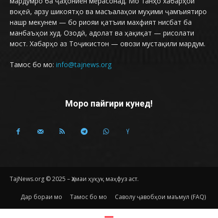
мардумро ба ҷаҳониён мерасонад. Мо танҳо хабарҳои
воқеӣ, арзу шикоятҳо ва масъалаҳои муҳими ҷамъиятиро
нашр мекунем — бо риояи қатъии махфият нисбат ба
манбаъҳои худ. Озодӣ, адолат ва ҳақиқат — рисолати
мост. Хабарҳо аз Тоҷикистон — овози мустақили мардум.
Тамос бо мо:
info@tajnews.org
Моро пайгири кунед!
TajNews.org © 2025 – Ҳамаи ҳуқуқ маҳфуз аст.
Дар бораи мо
Тамос бо мо
Саволу ҷавобҳои маъмул (FAQ)