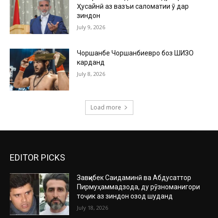
Ҳусайнӣ аз вазъи саломатии ӯ дар
зиндон
July 9, 2026
Чоршанбе Чоршанбиевро боз ШИЗО
карданд
July 8, 2026
Load more
EDITOR PICKS
Завқибек Саидаминӣ ва Абдусаттор
Пирмуҳаммадзода, ду рӯзноманигори
тоҷик аз зиндон озод шуданд
July 18, 2026