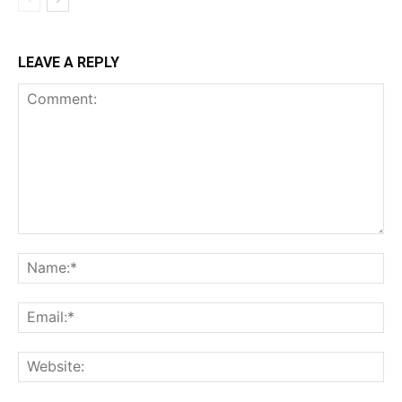
LEAVE A REPLY
Comment:
Na
Ema
Web