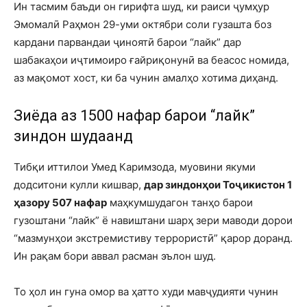
Ин тасмим баъди он гирифта шуд, ки раиси ҷумҳур
Эмомалӣ Раҳмон 29-уми октябри соли гузашта боз
кардани парвандаи ҷиноятӣ барои “лайк” дар
шабакаҳои иҷтимоиро ғайриқонунӣ ва беасос номида,
аз мақомот хост, ки ба чунин амалҳо хотима диҳанд.
Зиёда аз 1500 нафар барои “лайк”
зиндонӣ шудаанд
Тибқи иттилои Умед Каримзода, муовини якуми
додситони кулли кишвар,
дар зиндонҳои Тоҷикистон 1
ҳазору 507 нафар
маҳкумшудагон танҳо барои
гузоштани “лайк” ё навиштани шарҳ зери маводи дорои
“мазмунҳои экстремистиву террористӣ” қарор доранд.
Ин рақам бори аввал расман эълон шуд.
То ҳол ин гуна омор ва ҳатто худи мавҷудияти чунин