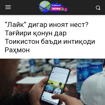
“Лайк” дигар ҷиноят нест?
Тағйири қонун дар
Тоҷикистон баъди интиқоди
Раҳмон