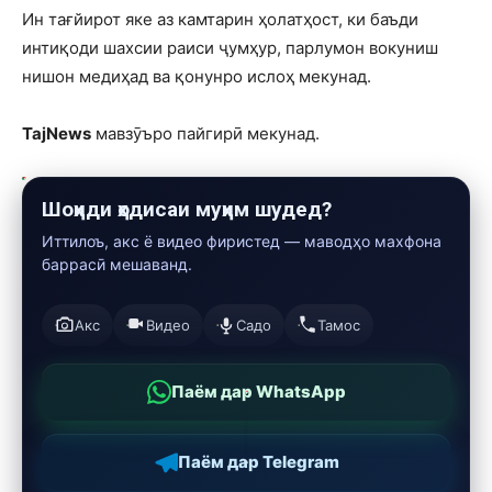
Ин тағйирот яке аз камтарин ҳолатҳост, ки баъди
интиқоди шахсии раиси ҷумҳур, парлумон вокуниш
нишон медиҳад ва қонунро ислоҳ мекунад.
TajNews
мавзӯъро пайгирӣ мекунад.
Шоҳиди ҳодисаи муҳим шудед?
Иттилоъ, акс ё видео фиристед — маводҳо махфона
баррасӣ мешаванд.
Акс
Видео
Садо
Тамос
Паём дар WhatsApp
Паём дар Telegram