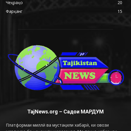
Чеҳраҳо
20
Фарҳанг
15
TajNews.org – Садои МАРДУМ
Платформаи миллӣ ва мустақили хабарӣ, ки овози