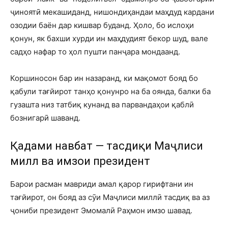
ҷиноятӣ мекашиданд, нишондиҳандаи маҳдуд кардани
озодии баён дар кишвар буданд. Ҳоло, бо ислоҳи
қонун, як бахши хурди ин маҳдудият бекор шуд, вале
садҳо нафар то ҳол пушти панҷара мондаанд.
Коршиносон бар ин назаранд, ки мақомот бояд бо
қабули тағйирот танҳо қонунро на ба оянда, балки ба
гузашта низ татбиқ кунанд ва парвандаҳои қаблӣ
бознигарӣ шаванд.
Қадами навбатӣ — тасдиқи Маҷлиси
миллӣ ва имзои президент
Барои расман мавриди амал қарор гирифтани ин
тағйирот, он бояд аз сӯи Маҷлиси миллӣ тасдиқ ва аз
ҷониби президент Эмомалӣ Раҳмон имзо шавад.