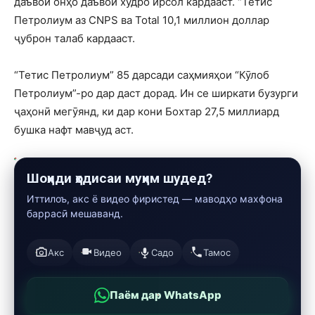
даъвои онҳо даъвои худро ирсол кардааст. “Тетис
Петролиум аз CNPS ва Total 10,1 миллион доллар
ҷуброн талаб кардааст.
“Тетис Петролиум” 85 дарсади саҳмияҳои “Кӯлоб
Петролиум”-ро дар даст дорад. Ин се ширкати бузурги
ҷаҳонӣ мегӯянд, ки дар кони Бохтар 27,5 миллиард
бушка нафт мавҷуд аст.
Шоҳиди ҳодисаи муҳим шудед?
Иттилоъ, акс ё видео фиристед — маводҳо махфона
баррасӣ мешаванд.
Акс
Видео
Садо
Тамос
Паём дар WhatsApp