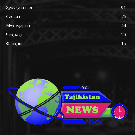
Ҳуқуқи инсон
91
Сиёсат
76
Муҳоҷирон
44
Чеҳраҳо
20
Фарҳанг
15