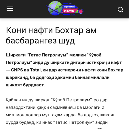
Кони нафти Бохтар ҳам
баҳсбарангез шуд
Ширкати “Тетис Петролиум”, молики “Кӯлоб
Петролиум” зиди ду ширкати дигари истихроҷи нафт
— CNPS ва Total, ки дар истихроҷи нафти кони Бохтар
шариканд, ба додгоҳи ҳакамии байналмиллалӣ
шикоят бурдааст.
Қаблан ин ду ширкат “Кӯлоб Петролиум”-ро дар
напардохтани ҳаққи саҳмиявияш ба маблағи 2
миллион доллар муттаҳам карда, ба додгоҳ шикоят
бурда буданд, ки инак “Тетис Петролиум” зидди