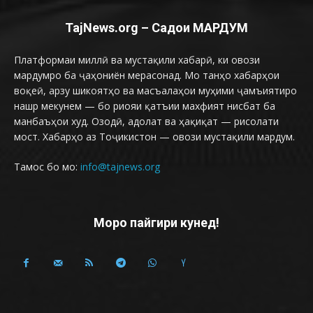
TajNews.org – Садои МАРДУМ
Платформаи миллӣ ва мустақили хабарӣ, ки овози
мардумро ба ҷаҳониён мерасонад. Мо танҳо хабарҳои
воқеӣ, арзу шикоятҳо ва масъалаҳои муҳими ҷамъиятиро
нашр мекунем — бо риояи қатъии махфият нисбат ба
манбаъҳои худ. Озодӣ, адолат ва ҳақиқат — рисолати
мост. Хабарҳо аз Тоҷикистон — овози мустақили мардум.
Тамос бо мо:
info@tajnews.org
Моро пайгири кунед!