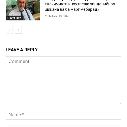
«Ҳокимияти ҷиноятпеша зиндониёнро
шиканҷа ва ба марг мебарад»
October 10, 2025
Паём нет
LEAVE A REPLY
Comment:
Na