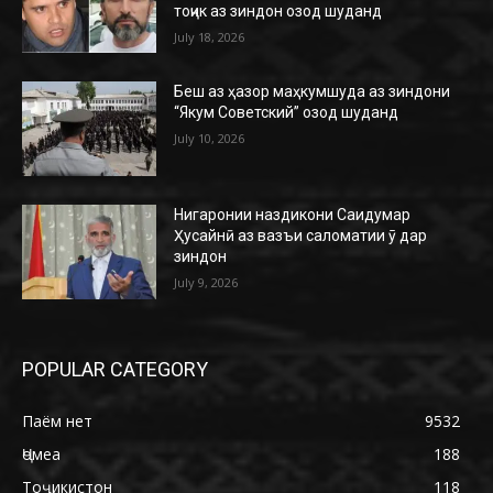
тоҷик аз зиндон озод шуданд
July 18, 2026
Беш аз ҳазор маҳкумшуда аз зиндони
“Якум Советский” озод шуданд
July 10, 2026
Нигаронии наздикони Саидумар
Ҳусайнӣ аз вазъи саломатии ӯ дар
зиндон
July 9, 2026
POPULAR CATEGORY
Паём нет
9532
Ҷомеа
188
Тоҷикистон
118