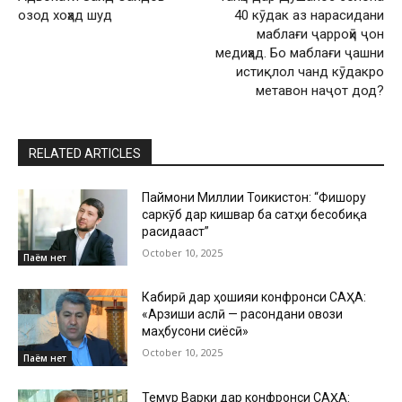
озод хоҳад шуд
40 кӯдак аз нарасидани
маблағи ҷарроҳӣ ҷон
медиҳад. Бо маблағи ҷашни
истиқлол чанд кӯдакро
метавон наҷот дод?
RELATED ARTICLES
Паймони Миллии Тоҷикистон: “Фишору
саркӯб дар кишвар ба сатҳи бесобиқа
расидааст”
October 10, 2025
Паём нет
Кабирӣ дар ҳошияи конфронси САҲА:
«Арзиши аслӣ — расондани овози
маҳбусони сиёсӣ»
October 10, 2025
Паём нет
Темур Варки дар конфронси САҲА: