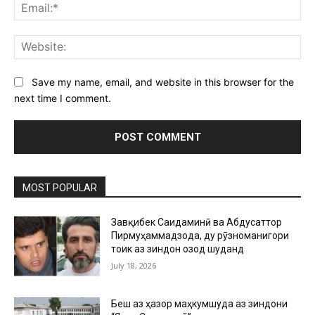
Ema
Web
Save my name, email, and website in this browser for the
next time I comment.
MOST POPULAR
Завқибек Саидаминӣ ва Абдусаттор
Пирмуҳаммадзода, ду рӯзноманигори
тоҷик аз зиндон озод шуданд
July 18, 2026
Беш аз ҳазор маҳкумшуда аз зиндони