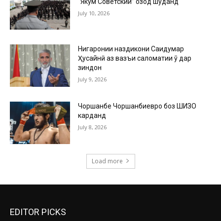
“Якум Советский” озод шуданд
July 10, 2026
Нигаронии наздикони Саидумар
Ҳусайнӣ аз вазъи саломатии ӯ дар
зиндон
July 9, 2026
Чоршанбе Чоршанбиевро боз ШИЗО
карданд
July 8, 2026
Load more
EDITOR PICKS