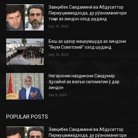
Завқибек Саидаминӣ ва Абдусаттор
Пирмуҳаммадзода, ду рӯзноманигори
тоҷик аз зиндон озод шуданд
July 18, 2026
Беш аз ҳазор маҳкумшуда аз зиндони
“Якум Советский” озод шуданд
July 10, 2026
Нигаронии наздикони Саидумар
Ҳусайнӣ аз вазъи саломатии ӯ дар
зиндон
July 9, 2026
POPULAR POSTS
Завқибек Саидаминӣ ва Абдусаттор
Пирмуҳаммадзода, ду рӯзноманигори