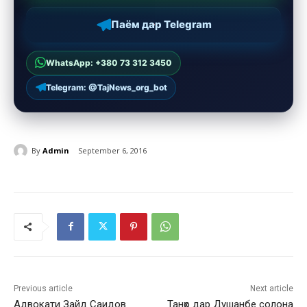
Паём дар Telegram
WhatsApp: +380 73 312 3450
Telegram: @TajNews_org_bot
By
Admin
September 6, 2016
Previous article
Next article
Адвокати Зайд Саидов
Танҳо дар Душанбе солона