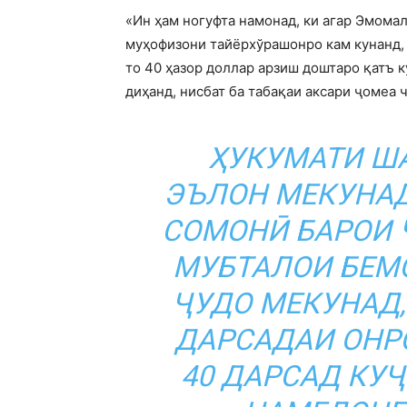
«Ин ҳам ногуфта намонад, ки агар Эмом
муҳофизони тайёрхўрашонро кам кунанд, 
то 40 ҳазор доллар арзиш доштаро қатъ 
диҳанд, нисбат ба табақаи аксари ҷомеа
ҲУКУМАТИ ША
ЭЪЛОН МЕКУНАД
СОМОНӢ БАРОИ 
МУБТАЛОИ БЕМ
ҶУДО МЕКУНАД,
ДАРСАДАИ ОНР
40 ДАРСАД КУ