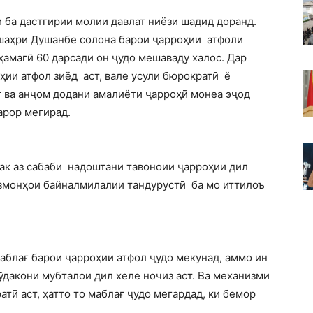
 ба дастгирии молии давлат ниёзи шадид доранд.
 шаҳри Душанбе солона барои ҷарроҳии атфоли
ҳамагӣ 60 дарсади он ҷудо мешаваду халос. Дар
оҳии атфол зиёд аст, вале усули бюрократӣ ё
 ва анҷом додани амалиёти ҷарроҳӣ монеа эҷод
арор мегирад.
ак аз сабаби надоштани тавоноии ҷарроҳии дил
озмонҳои байналмилалии тандурустӣ ба мо иттилоъ
блағ барои ҷарроҳии атфол ҷудо мекунад, аммо ин
ўдакони мубталои дил хеле ночиз аст. Ва механизми
атӣ аст, ҳатто то маблағ ҷудо мегардад, ки бемор