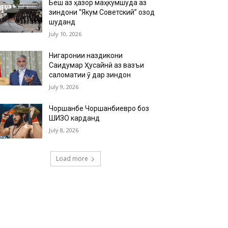
Беш аз ҳазор маҳкумшуда аз
зиндони “Якум Советский” озод
шуданд
July 10, 2026
Нигаронии наздикони
Саидумар Ҳусайнӣ аз вазъи
саломатии ӯ дар зиндон
July 9, 2026
Чоршанбе Чоршанбиевро боз
ШИЗО карданд
July 8, 2026
Load more