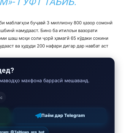
»- ГУФТ ТАБИБ.
и маблағҳои буҷавӣ 3 миллиону 800 ҳазор сомонӣ
шбинӣ намудааст. Бино ба итилоъи вазорати
оми шаш моҳи соли ҷорӣ ҳамагӣ 65 кўдаки сокини
удааст ва ҳудуди 200 нафари дигар дар навбат аст
дед?
 маводҳо махфона баррасӣ мешаванд.
ос
Паём дар Telegram
egram: @TajNews_org_bot