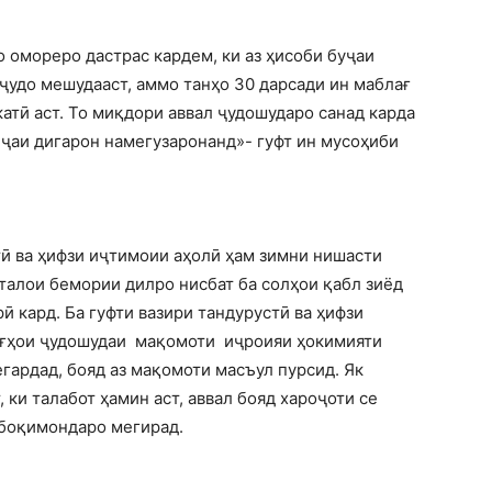
 омореро дастрас кардем, ки аз ҳисоби буҷаи
ҷудо мешудааст, аммо танҳо 30 дарсади ин маблағ
атӣ аст. То миқдори аввал ҷудошударо санад карда
ҷаи дигарон намегузаронанд»- гуфт ин мусоҳиби
ӣ ва ҳифзи иҷтимоии аҳолӣ ҳам зимни нишасти
талои бемории дилро нисбат ба солҳои қабл зиёд
ӣ кард. Ба гуфти вазири тандурустӣ ва ҳифзи
ағҳои ҷудошудаи мақомоти иҷроияи ҳокимияти
гардад, бояд аз мақомоти масъул пурсид. Як
 ки талабот ҳамин аст, аввал бояд хароҷоти се
 боқимондаро мегирад.