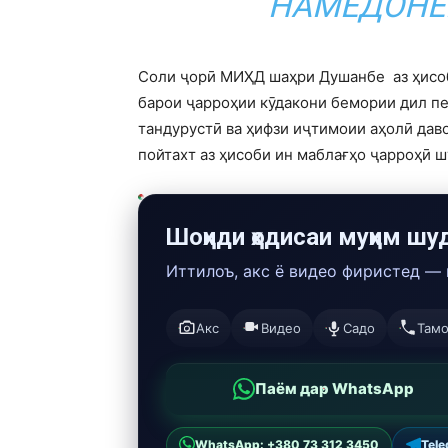
НАМЕДОНЕМ
Соли ҷорӣ МИҲД шаҳри Душанбе аз ҳисоб
барои ҷарроҳии кӯдакони бемории дил пе
тандурустӣ ва ҳифзи иҷтимоии аҳолӣ дав
пойтахт аз ҳисоби ин маблағҳо ҷарроҳӣ ш
Шоҳиди ҳодисаи муҳим шу
Иттилоъ, акс ё видео фиристед —
Акс
Видео
Садо
Там
Паём дар WhatsApp
WhatsApp: +380 73 312 3450
Tel