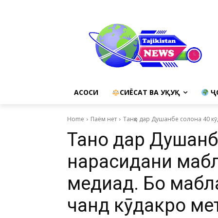
АСОСИ
СИЁСАТ ВА ҲУҚУҚ
Ҷ
Home
Паём нет
Танҳо дар Душанбе солона 40 кӯд
Танҳо дар Душанб
нарасидани мабл
медиҳад. Бо маб
чанд кӯдакро ме