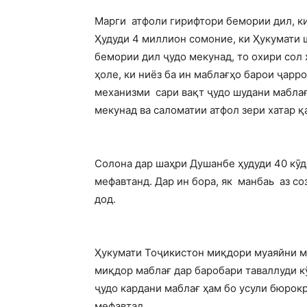
Марги атфоли гирифтори бемории дил, ки
Ҳудуди 4 миллион сомоние, ки Ҳукумати
бемории дил ҷудо мекунад, то охири сол 
ҳоле, ки ниёз ба ин маблағҳо барои ҷарр
механизми сари вақт ҷудо шудани маблағ
мекунад ва саломатии атфол зери хатар қ
Солона дар шаҳри Душанбе ҳудуди 40 кӯд
мефавтанд. Дар ин бора, як манбаь аз с
дод.
Ҳукумати Тоҷикистон миқдори муаяйни ма
миқдор маблағ дар баробари таваллуди к
ҷудо кардани маблағ ҳам бо усули бюрокр
мефавтад.