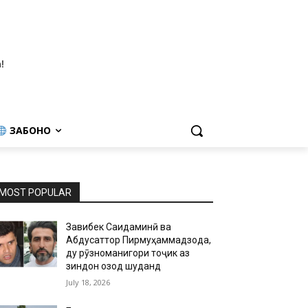
!
ЗАБОНҲО
MOST POPULAR
Завқибек Саидаминӣ ва
Абдусаттор Пирмуҳаммадзода,
ду рӯзноманигори тоҷик аз
зиндон озод шуданд
July 18, 2026