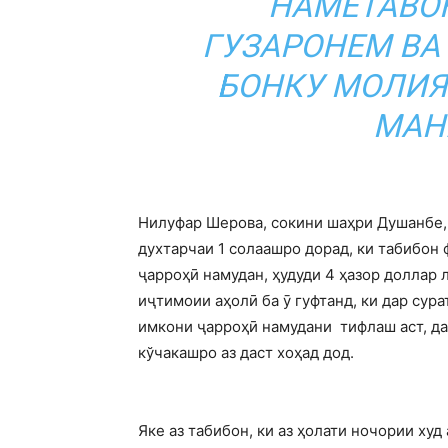
НАМЕТАВОН
ГУЗАРОНЕМ ВА
БОНКУ МОЛИЯ 
МАН
Нилуфар Шерова, сокини шаҳри Душанбе,
духтарчаи 1 солаашро дорад, ки табибон
ҷарроҳӣ намудан, ҳудуди 4 ҳазор доллар л
иҷтимоии аҳолӣ ба ӯ гуфтанд, ки дар сур
имкони ҷарроҳӣ намудани тифлаш аст, да
кўчакашро аз даст хоҳад дод.
Яке аз табибон, ки аз ҳолати ночории ху