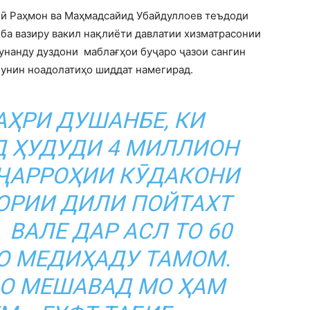
алӣ Раҳмон ва Маҳмадсайид Убайдуллоев теъдоди
ба вазиру вакил нақлиёти давлатии хизматрасонии
кунанду дуздони маблағҳои буҷаро ҷазои сангин
 чунин ноадолатиҳо шиддат намегирад.
ҲРИ ДУШАНБЕ, КИ
 ҲУДУДИ 4 МИЛЛИОН
ҶАРРОҲИИ КӮДАКОНИ
ОРИИ ДИЛИ ПОЙТАХТ
 ВАЛЕ ДАР АСЛ ТО 60
О МЕДИҲАДУ ТАМОМ.
ҶО МЕШАВАД МО ҲАМ