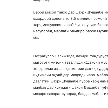
Барои мисол танҳо дар шаҳри Душанбе мо
шаҳрдорӣ солона то 3,5 миллион сомонӣ 
харҷ мешудааст, чаро? Чунки усули бюрок
насупоред, маблағи баъдиро барои муоли
мо
.
Нусратулло Салимзода, вазири тандуруст
матбуотӣ мизони таваллуди кўдакони муб
хонд, аммо аз шарҳи омории дақиқ худдор
иҷтимоии аҳолӣ дар мавриди чаро мабл
давлатии шаҳри Душанбе пурра харҷ наме
манбаъ дар ҳукумати шаҳри Душанбе гуфт,
моҳаро вазорат супорад, баъдан маблағи