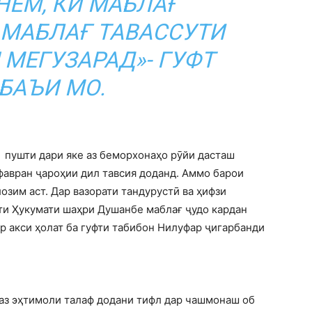
ЕМ, КИ МАБЛАҒ
 МАБЛАҒ ТАВАССУТИ
МЕГУЗАРАД»- ГУФТ
БАЪИ МО.
 пушти дари яке аз беморхонаҳо рӯйи дасташ
 фавран ҷароҳии дил тавсия доданд. Аммо барои
озим аст. Дар вазорати тандурустӣ ва ҳифзи
ати Ҳукумати шаҳри Душанбе маблағ ҷудо кардан
р акси ҳолат ба гуфти табибон Нилуфар ҷигарбанди
д аз эҳтимоли талаф додани тифл дар чашмонаш об