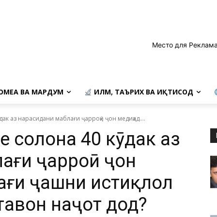
Место для Реклама
ОМЕА ВА МАРДУМ
ИЛМ, ТАЪРИХ ВА ИҚТИСОД
ак аз нарасидани маблағи ҷарроҳӣ ҷон медиҳад....
е солона 40 кӯдак аз
ағи ҷарроҳӣ ҷон
лағи ҷашни истиқлол
тавон наҷот дод?