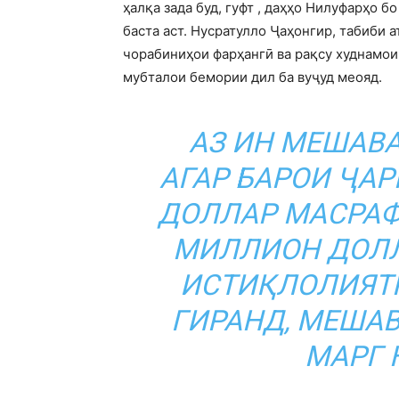
ҳалқа зада буд, гуфт , даҳҳо Нилуфарҳо 
баста аст. Нусратулло Ҷаҳонгир, табиби а
чорабиниҳои фарҳангӣ ва рақсу худнамои
мубталои бемории дил ба вуҷуд меояд.
АЗ ИН МЕШАВА
АГАР БАРОИ ҶАР
ДОЛЛАР МАСРАФ 
МИЛЛИОН ДОЛЛА
ИСТИҚЛОЛИЯТ
ГИРАНД, МЕШАВ
МАРГ 