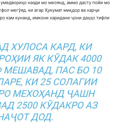
бо умедвориҳо назди мо меоянд, аммо дасту пойи мо
тфол мегўяд. ки агар Ҳукумат миқдор ва харҷи
ро кам кунанд, имкони харидани ҷони даҳҳо тифли
Д ХУЛОСА КАРД, КИ
РОҲИИ ЯК КӮДАК 4000
МЕШАВАД, ПАС БО 10
РЕ, КИ 25 СОЛАГИИ
РО МЕХОҲАНД ҶАШН
АД 2500 КӮДАКРО АЗ
НАҶОТ ДОД.