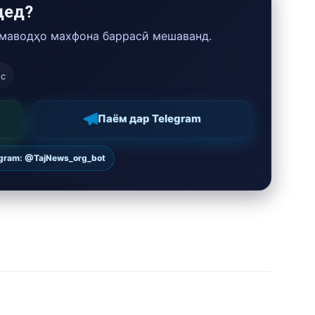
дед?
 маводҳо махфона баррасӣ мешаванд.
ос
Паём дар Telegram
egram: @TajNews_org_bot