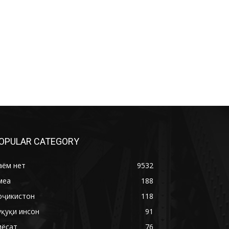
OPULAR CATEGORY
аём нет
9532
меа
188
оҷикистон
118
уқуқи инсон
91
иёсат
76