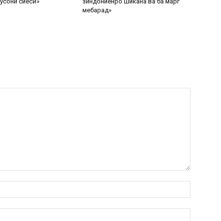
усони сиёсӣ»
зиндониёнро шиканҷа ва ба марг
мебарад»
Name:*
Email:*