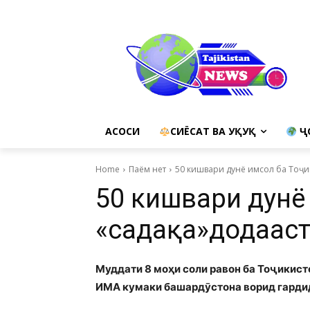
АСОСИ
СИЁСАТ ВА ҲУҚУҚ
Ҷ
Home
Паём нет
50 кишвари дунё имсол ба Тоҷи
50 кишвари дунё 
«садақа»додаас
Муддати 8 моҳи соли равон ба Тоҷикист
ИМА кумаки башардӯстона ворид гарди