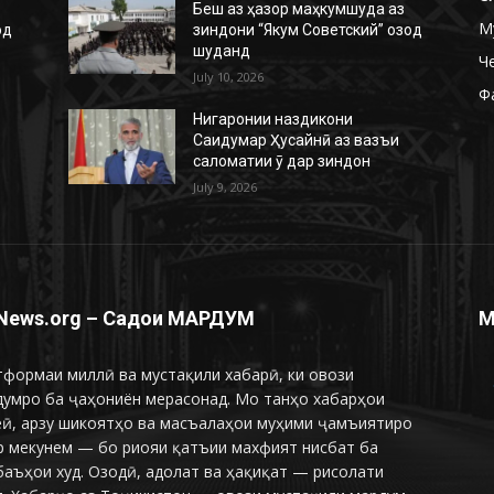
Беш аз ҳазор маҳкумшуда аз
М
од
зиндони “Якум Советский” озод
шуданд
Ч
July 10, 2026
Ф
Нигаронии наздикони
Саидумар Ҳусайнӣ аз вазъи
саломатии ӯ дар зиндон
July 9, 2026
News.org – Садои МАРДУМ
М
формаи миллӣ ва мустақили хабарӣ, ки овози
думро ба ҷаҳониён мерасонад. Мо танҳо хабарҳои
еӣ, арзу шикоятҳо ва масъалаҳои муҳими ҷамъиятиро
р мекунем — бо риояи қатъии махфият нисбат ба
аъҳои худ. Озодӣ, адолат ва ҳақиқат — рисолати