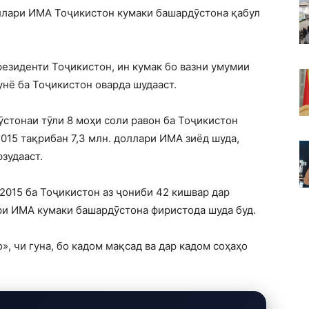
оллари ИМА Тоҷикистон кумаки башардӯстона қабул
езиденти Тоҷикистон, ин кумак бо вазни умумии
дунё ба Тоҷикистон оварда шудааст.
ӯстонаи тӯли 8 моҳи соли равон ба Тоҷикистон
015 тақрибан 7,3 млн. доллари ИМА зиёд шуда,
зудааст.
 2015 ба Тоҷикистон аз ҷониби 42 кишвар дар
ри ИМА кумаки башардӯстона фиристода шуда буд.
, чи гуна, бо кадом мақсад ва дар кадом соҳаҳо