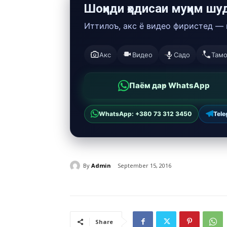
Шоҳиди ҳодисаи муҳим шу
Иттилоъ, акс ё видео фиристед —
Акс
Видео
Садо
Там
Паём дар WhatsApp
WhatsApp: +380 73 312 3450
Tel
By
Admin
September 15, 2016
Share