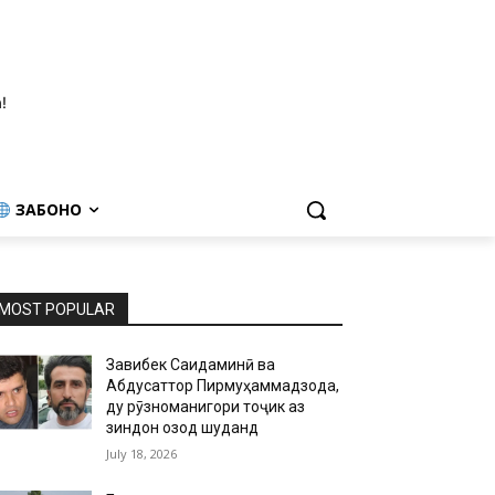
!
ЗАБОНҲО
MOST POPULAR
Завқибек Саидаминӣ ва
Абдусаттор Пирмуҳаммадзода,
ду рӯзноманигори тоҷик аз
зиндон озод шуданд
July 18, 2026