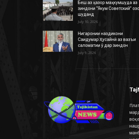
Беш аз ҳазор маҳкумшуда аз
зиндони “Якум Советский” оз
шуданд
July 10, 2026
Нигаронии наздикони
Саидумар Ҳусайнӣ аз вазъи
саломатии ӯ дар зиндон
July 9, 2026
Taj
Плат
мар
воқ
наш
манб