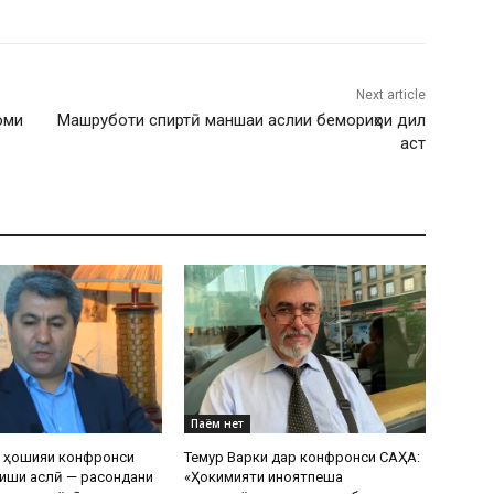
Next article
оми
Машруботи спиртӣ маншаи аслии бемориҳои дил
аст
Паём нет
р ҳошияи конфронси
Темур Варки дар конфронси САҲА:
иши аслӣ — расондани
«Ҳокимияти ҷиноятпеша