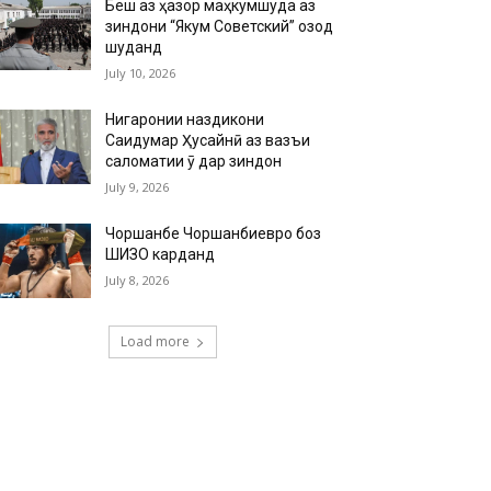
Беш аз ҳазор маҳкумшуда аз
зиндони “Якум Советский” озод
шуданд
July 10, 2026
Нигаронии наздикони
Саидумар Ҳусайнӣ аз вазъи
саломатии ӯ дар зиндон
July 9, 2026
Чоршанбе Чоршанбиевро боз
ШИЗО карданд
July 8, 2026
Load more