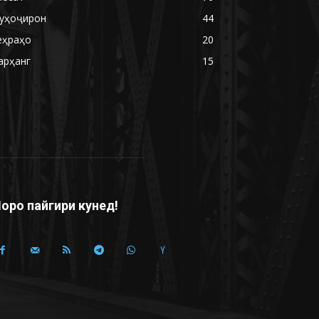
уҳоҷирон
44
еҳраҳо
20
арҳанг
15
оро пайгири кунед!