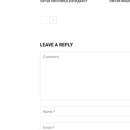
сатҳи бесобиқа расидааст”
овози маҳб
LEAVE A REPLY
Comment: