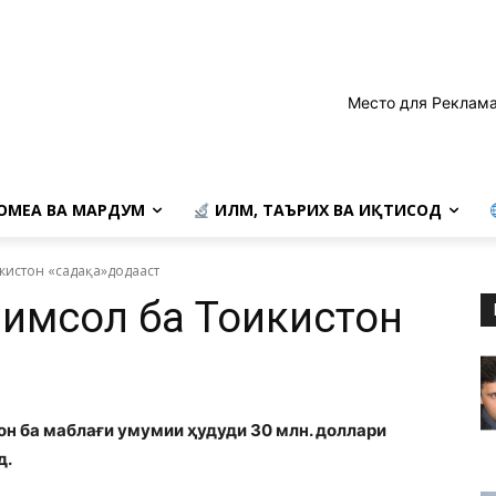
Место для Реклама
ОМЕА ВА МАРДУМ
ИЛМ, ТАЪРИХ ВА ИҚТИСОД
кистон «садақа»додааст
имсол ба Тоҷикистон
т
он ба маблағи умумии ҳудуди 30 млн. доллари
д.