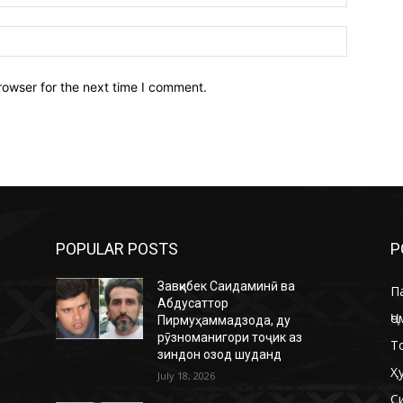
Website:
rowser for the next time I comment.
POPULAR POSTS
P
Завқибек Саидаминӣ ва
П
Абдусаттор
Ҷо
Пирмуҳаммадзода, ду
рӯзноманигори тоҷик аз
Т
зиндон озод шуданд
Ҳ
July 18, 2026
С