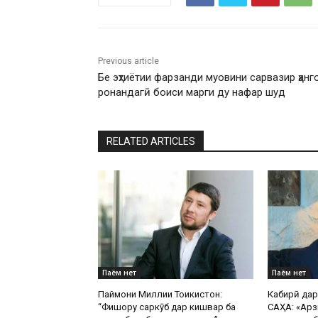
Previous article
Бе эҳтиётии фарзанди муовини сарвазир ҳанг
ронандагӣ боиси марги ду нафар шуд
RELATED ARTICLES
Паём нет
Паём нет
Паймони Миллии Тоҷикистон:
Кабирӣ да
“Фишору саркӯб дар кишвар ба
САҲА: «Арз