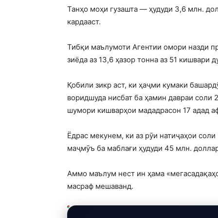
Танҳо моҳи гузашта — ҳудуди 3,6 млн. д
кардааст.
Тибқи маълумоти Агентии омори назди пр
зиёда аз 13,6 ҳазор тонна аз 51 кишвари 
Қобили зикр аст, ки ҳаҷми кумаки башард
воридшуда нисбат ба ҳамин давраи соли 2
шумори кишварҳои мададрасон 17 адад аф
Ёдрас мекунем, ки аз рӯи натиҷаҳои соли
маҷмӯъ ба маблағи ҳудуди 45 млн. долла
Аммо маълум нест ин ҳама «мегасадақаҳо»
масраф мешаванд.