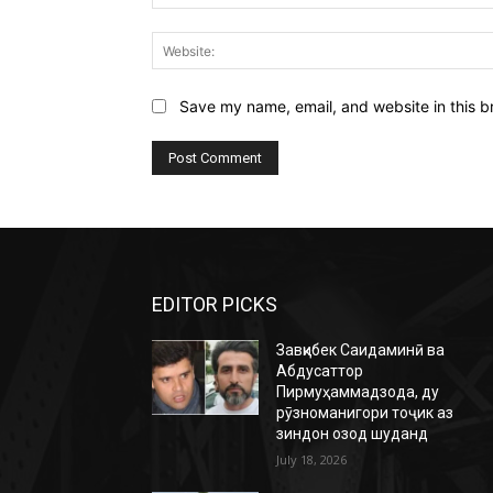
Save my name, email, and website in this b
EDITOR PICKS
Завқибек Саидаминӣ ва
Абдусаттор
Пирмуҳаммадзода, ду
рӯзноманигори тоҷик аз
зиндон озод шуданд
July 18, 2026