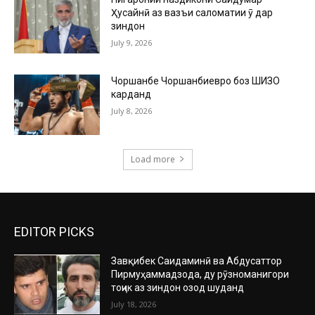
Ҳусайнӣ аз вазъи саломатии ӯ дар
зиндон
July 9, 2026
Чоршанбе Чоршанбиевро боз ШИЗО
карданд
July 8, 2026
Load more
EDITOR PICKS
Завқибек Саидаминӣ ва Абдусаттор
Пирмуҳаммадзода, ду рӯзноманигори
тоҷик аз зиндон озод шуданд
July 18, 2026