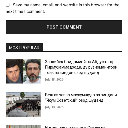
Save my name, email, and website in this browser for the
next time I comment.
MOST POPULAR
Завқибек Саидаминӣ ва Абдусаттор
Пирмуҳаммадзода, ду рӯзноманигори
тоҷик аз зиндон озод шуданд
July 18, 2026
Беш аз ҳазор маҳкумшуда аз зиндони
“Якум Советский” озод шуданд
July 10, 2026
Нигаронии наздикони Саидумар