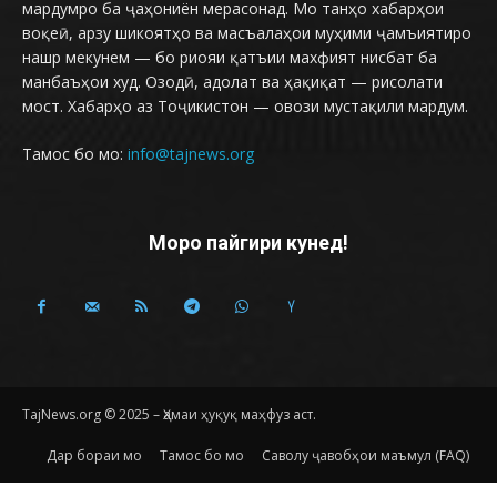
мардумро ба ҷаҳониён мерасонад. Мо танҳо хабарҳои
воқеӣ, арзу шикоятҳо ва масъалаҳои муҳими ҷамъиятиро
нашр мекунем — бо риояи қатъии махфият нисбат ба
манбаъҳои худ. Озодӣ, адолат ва ҳақиқат — рисолати
мост. Хабарҳо аз Тоҷикистон — овози мустақили мардум.
Тамос бо мо:
info@tajnews.org
Моро пайгири кунед!
TajNews.org © 2025 – Ҳамаи ҳуқуқ маҳфуз аст.
Дар бораи мо
Тамос бо мо
Саволу ҷавобҳои маъмул (FAQ)