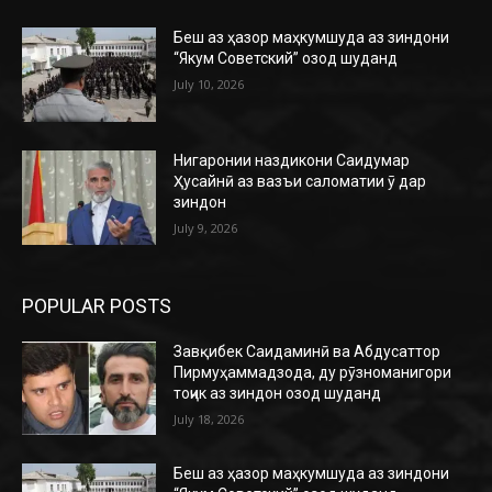
Беш аз ҳазор маҳкумшуда аз зиндони
“Якум Советский” озод шуданд
July 10, 2026
Нигаронии наздикони Саидумар
Ҳусайнӣ аз вазъи саломатии ӯ дар
зиндон
July 9, 2026
POPULAR POSTS
Завқибек Саидаминӣ ва Абдусаттор
Пирмуҳаммадзода, ду рӯзноманигори
тоҷик аз зиндон озод шуданд
July 18, 2026
Беш аз ҳазор маҳкумшуда аз зиндони