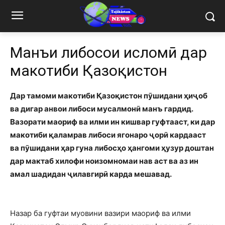
Манъи либосҳои исломӣ дар
макотиби Қазоқистон
Дар тамоми макотиби Қазоқистон пӯшидани ҳиҷоб
ва дигар анвои либоси мусалмонӣ манъ гардид.
Вазорати маориф ва илми ин кишвар гуфтааст, ки дар
макотиби қаламрав либоси ягонаро ҷорӣ кардааст
ва пӯшидани ҳар гуна либосҳо ҳангоми ҳузур доштан
дар мактаб хилофи ноизомномаи нав аст ва аз ин
амал шадидан ҷилавгирӣ карда мешавад.
Назар ба гуфтаи муовини вазири маориф ва илми