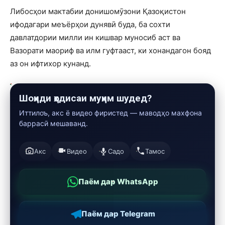
Либосҳои мактабии донишомӯзони Қазоқистон
ифодагари меъёрҳои дунявӣ буда, ба сохти
давлатдории милли ин кишвар муносиб аст ва
Вазорати маориф ва илм гуфтааст, ки хонандагон бояд
аз он ифтихор кунанд.
Шоҳиди ҳодисаи муҳим шудед?
Иттилоъ, акс ё видео фиристед — маводҳо махфона
баррасӣ мешаванд.
Акс
Видео
Садо
Тамос
Паём дар WhatsApp
Паём дар Telegram