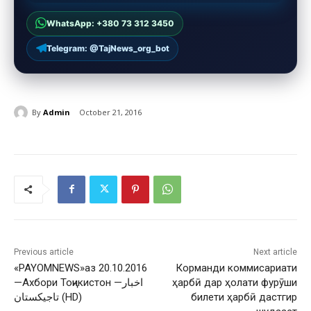
WhatsApp: +380 73 312 3450
Telegram: @TajNews_org_bot
By
Admin
October 21, 2016
Previous article
Next article
«PAYOMNEWS»аз 20.10.2016
Корманди коммисариати
—Ахбори Тоҷикистон —اخبار
ҳарбӣ дар ҳолати фурӯши
تاجيكستان (HD)
билети ҳарбӣ дастгир