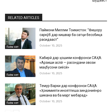
шудааст
RELATED ARTICLES
Паймони Миллии Тоҷикистон: “Фишору
саркӯб дар кишвар ба сатҳи бесобиқа
расидааст”
October 10, 2025
Паём нет
Кабирӣ дар ҳошияи конфронси САҲА:
«Арзиши аслӣ — расондани овози
маҳбусони сиёсӣ»
October 10, 2025
Паём нет
Темур Варки дар конфронси САҲА:
«Ҳокимияти ҷиноятпеша зиндониёнро
шиканҷа ва ба марг мебарад»
October 10, 2025
Паём нет