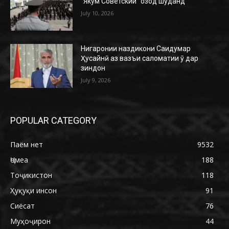
“Якум Советский” озод шуданд
July 10, 2026
Нигаронии наздикони Саидумар
Ҳусайнӣ аз вазъи саломатии ӯ дар
зиндон
July 9, 2026
POPULAR CATEGORY
Паём нет
9532
Ҷомеа
188
Тоҷикистон
118
Ҳуқуқи инсон
91
Сиёсат
76
Муҳоҷирон
44