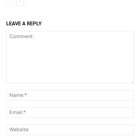
LEAVE A REPLY
Comment:
Na
Ema
Web