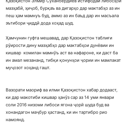
Қазоқистон Элмир Суханбердиев истифодаи либосҳои
мазҳабӣ, ҳиҷоб, бурқаъ ва дигарҳо дар мактабҳо аз ин
пеш ҳам мамнуъ буд, аммо аз ин баъд дар ин масъала
эътибори ҷиддӣ дода хоҳад шуд.
Ҳамчунин гуфта мешавад, дар Қазоқистон таблиғи
рӯирости дину мазҳабҳо дар мактабҳои дунёвии ин
кишвар комилан мамнӯъ аст ва нафароне, ки даст ба
ин амал мезананд, тибқи қонунҳои ҷории ин мамлакат
муҷозот хоҳанд гашт.
Вазорати маориф ва илми Қазоқистон хабар додааст,
ки дар макотиби кишвар ҳанӯз сар аз 14 уми январи
соли 2016 низоми либоси ягона ҷорӣ шуда буд ва
хонандагон маҷбур ҳастанд, ки ин тартибро рио
намоянд.