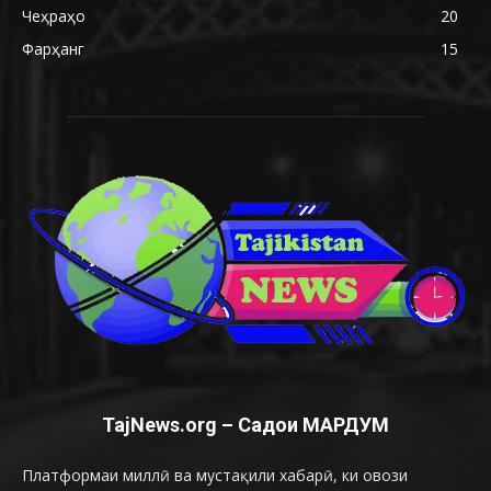
Чеҳраҳо
20
Фарҳанг
15
TajNews.org – Садои МАРДУМ
Платформаи миллӣ ва мустақили хабарӣ, ки овози