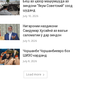
Беш аз ҳазор маҳкумшуда аз
зиндони “Якум Советский” озод
шуданд
July 10, 2026
Нигаронии наздикони
Саидумар Ҳусайнӣ аз вазъи
саломатии ӯ дар зиндон
July 9, 2026
Чоршанбе Чоршанбиевро боз
ШИЗО карданд
July 8, 2026
Load more