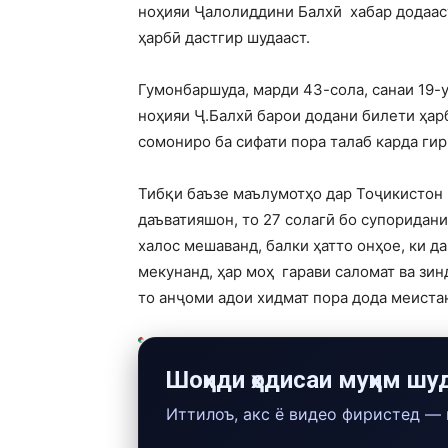
ноҳияи Ҷалолиддини Балхӣ хабар додааст
ҳарбӣ дастгир шудааст.
Гумонбаршуда, марди 43-сола, санаи 19-у
ноҳияи Ҷ.Балхӣ барои додани билети ҳар
сомониро ба сифати пора талаб карда гир
Тибқи баъзе маълумотҳо дар Тоҷикистон 
даъватияшон, то 27 солагӣ бо супоридани
халос мешаванд, балки ҳатто онҳое, ки 
мекунанд, ҳар моҳ гарави саломат ва зи
то анҷоми адои хидмат пора дода меиста
Шоҳиди ҳодисаи муҳим шу
Иттилоъ, акс ё видео фиристед —