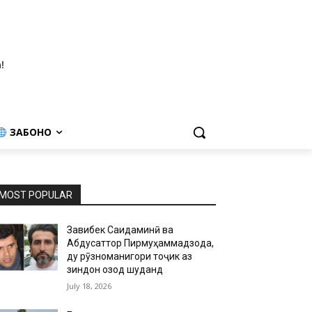
!
ЗАБОНҲО
MOST POPULAR
Завқибек Саидаминӣ ва
Абдусаттор Пирмуҳаммадзода,
ду рӯзноманигори тоҷик аз
зиндон озод шуданд
July 18, 2026