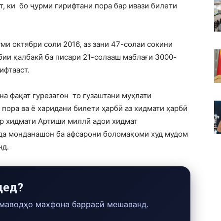
, ки бо ҷурми гирифтани пора бар ивази билети
ми октябри соли 2016, аз зани 47-солаи сокини
бии қалбакӣ ба писари 21-солааш маблағи 3000-
ифтааст.
на фақат гурезагон то гузаштани муҳлати
 пора ва ё харидани билети ҳарбӣ аз хидмати ҳарбӣ
дар хидмати Артиши миллӣ адои хидмат
нда монданашон ба афсарони боломақоми худ мудом
нд.
дед?
 маводҳо махфона баррасӣ мешаванд.