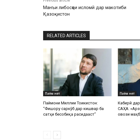
Previous article
Манъи либосҳои исломӣ дар макотиби
Қазоқистон
RELATED ARTICLES
Паём нет
Паём нет
Паймони Миллии Тоҷикистон:
Кабирӣ да
“Фишору саркӯб дар кишвар ба
САҲА: «Арз
сатҳи бесобиқа расидааст”
овози маҳб