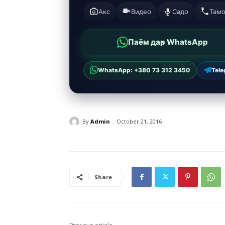
Акс
Видео
Садо
Там
Паём дар WhatsApp
WhatsApp: +380 73 312 3450
Tel
By
Admin
October 21, 2016
Share