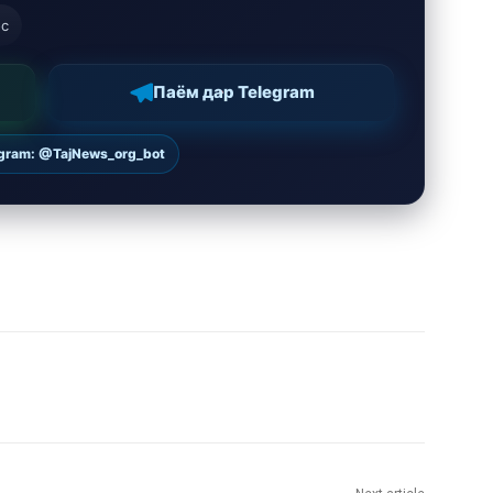
ос
Паём дар Telegram
egram: @TajNews_org_bot