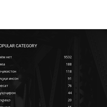
OPULAR CATEGORY
аём нет
9532
меа
188
оҷикистон
118
уқуқи инсон
91
иёсат
76
уҳоҷирон
44
еҳраҳо
20