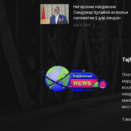
Нигаронии наздикони
Саидумар Ҳусайнӣ аз вазъи
саломатии ӯ дар зиндон
July 9, 2026
Taj
Плат
мар
воқ
наш
манб
мост
Там