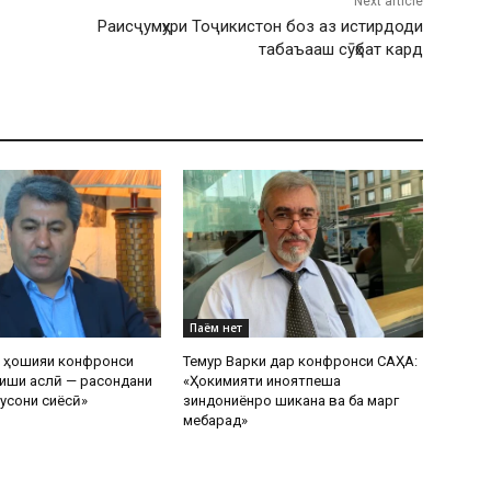
Next article
Раисҷумҳури Тоҷикистон боз аз истирдоди
табаъааш сӯҳбат кард
Паём нет
р ҳошияи конфронси
Темур Варки дар конфронси САҲА:
иши аслӣ — расондани
«Ҳокимияти ҷиноятпеша
усони сиёсӣ»
зиндониёнро шиканҷа ва ба марг
мебарад»