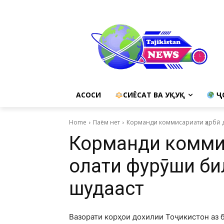
АСОСИ
СИЁСАТ ВА ҲУҚУҚ
Ҷ
Home
Паём нет
Корманди коммисариати ҳарбӣ д
Корманди коммис
ҳолати фурӯши би
шудааст
Вазорати корҳои дохилии Тоҷикистон аз 