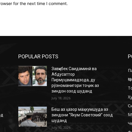
rowser for the next time I comment.
POPULAR POSTS
P
Завқибек Саидаминӣ ва
П
Абдусаттор
Ҷо
Пирмуҳаммадзода, ду
рӯзноманигори тоҷик аз
Т
зиндон озод шуданд
Ҳ
July 18, 2026
С
Беш аз ҳазор маҳкумшуда аз
М
од
зиндони “Якум Советский” озод
шуданд
Ч
July 10, 2026