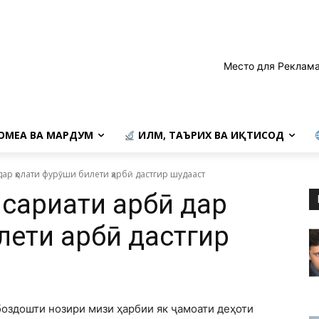
Место для Реклама
ОМЕА ВА МАРДУМ
ИЛМ, ТАЪРИХ ВА ИҚТИСОД
ар ҳолати фурӯши билети ҳарбӣ дастгир шудааст
ариати ҳарбӣ дар
лети ҳарбӣ дастгир
боздошти нозири мизи ҳарбии як ҷамоати деҳоти