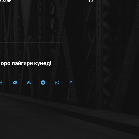
арҳанг
15
оро пайгири кунед!