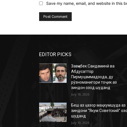
Save my name, email, and website in this b
EDITOR PICKS
Завқибек Саидаминӣ ва
Абдусаттор
Пирмуҳаммадзода, ду
рӯзноманигори тоҷик аз
зиндон озод шуданд
July 18, 2026
Беш аз ҳазор маҳкумшуда аз
зиндони “Якум Советский” оз
шуданд
July 10, 2026