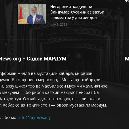
Ф
Нигаронии наздикони
Саидумар Ҳусайнӣ аз вазъи
саломатии ӯ дар зиндон
July 9, 2026
News.org – Садои МАРДУМ
М
формаи миллӣ ва мустақили хабарӣ, ки овози
думро ба ҷаҳониён мерасонад. Мо танҳо хабарҳои
еӣ, арзу шикоятҳо ва масъалаҳои муҳими ҷамъиятиро
р мекунем — бо риояи қатъии махфият нисбат ба
аъҳои худ. Озодӣ, адолат ва ҳақиқат — рисолати
. Хабарҳо аз Тоҷикистон — овози мустақили мардум.
ос бо мо:
info@tajnews.org