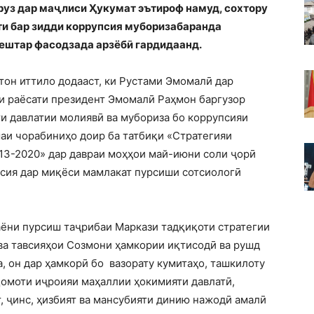
уз дар маҷлиси Ҳукумат эътироф намуд, сохтору
ти бар зидди коррупсия муборизабаранда
бештар фасодзада арзёбӣ гардидаанд.
он иттило додааст, ки Рустами Эмомалӣ дар
ҳти раёсати президент Эмомалӣ Раҳмон баргузор
ти давлатии молиявӣ ва мубориза бо коррупсияи
аи чорабиниҳо доир ба татбиқи «Стратегияи
13-2020» дар давраи моҳҳои май-июни соли ҷорӣ
псия дар миқёси мамлакат пурсиши сотсиологӣ
аёни пурсиш таҷрибаи Маркази тадқиқоти стратегии
ва тавсияҳои Созмони ҳамкории иқтисодӣ ва рушд
, он дар ҳамкорӣ бо вазорату кумитаҳо, ташкилоту
қомоти иҷроияи маҳаллии ҳокимияти давлатӣ,
, ҷинс, ҳизбият ва мансубияти динию нажодӣ амалӣ