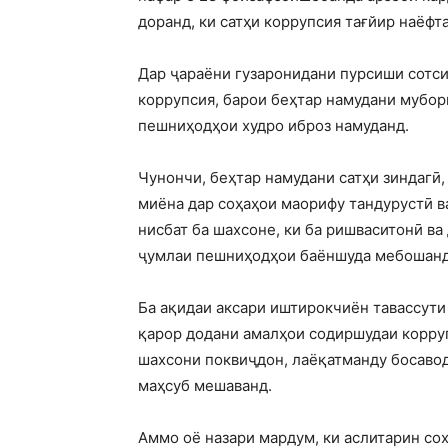
доранд, ки сатҳи коррупсия тағйир наёфта
Дар ҷараёни гузаронидани пурсиши сотс
коррупсия, барои беҳтар намудани мубори
пешниҳодҳои худро иброз намуданд.
Чунончи, беҳтар намудани сатҳи зиндагӣ
миёна дар соҳаҳои маорифу тандурустӣ ва
нисбат ба шахсоне, ки ба ришваситонӣ ва
ҷумлаи пешниҳодҳои баёншуда мебошанд
Ба ақидаи аксари иштирокчиён тавассути
қарор додани амалҳои содиршудаи корруп
шахсони поквиҷдон, лаёқатманду босавод
маҳсуб мешаванд.
Аммо оё назари мардум, ки аслитарин со