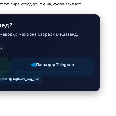
 таъсире хоҳад дошт ё на, суоли вақт аст.
дед?
 маводҳо махфона баррасӣ мешаванд.
ос
Паём дар Telegram
egram: @TajNews_org_bot