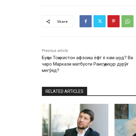
Share
Previous article
Буҷаи Тоҷикистон афзоиш ёфт ё кам шуд? Ва
чаро Маркази матбуоти Раисҷумҳур дурӯғ
мегӯяд?
RELATED ARTICLES