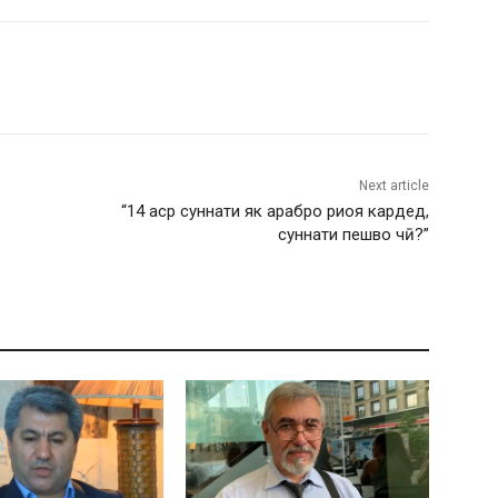
Next article
“14 аср суннати як арабро риоя кардед,
суннати пешво чӣ?”