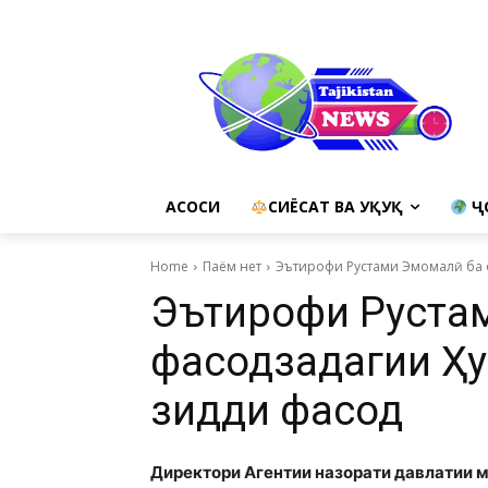
АСОСИ
СИЁСАТ ВА ҲУҚУҚ
Ҷ
Home
Паём нет
Эътирофи Рустами Эмомалӣ ба ф
Эътирофи Рустам
фасодзадагии Ҳу
зидди фасод
Директори Агентии назорати давлатии 