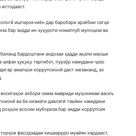
 истодааст.
иологӣ иштирокчиён дар баробари арзёбии сатҳи
за бар зидди ин зуҳуроти номатлуб мулоҳиза ва
, баланд бардоштани андозаи ҳадди ақали маоши
 ҳифзи ҳуқуқу тартибот, пурзӯр намудани ҷазо
 дигар амалҳои коррупсионӣ даст мезананд, аз
.
 воситаҳои ахбори омма мавриди муҳокимаи васеъ
сионӣ ва ба хизмати давлатӣ таъйин намудани
 роҳҳои асосии мубориза бар зидди коррупсия
хторҳои фасодзадаи кишваррро муайян кардааст,