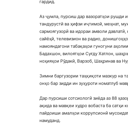
гардид.
Аз ҷумла, пурсиш дар вазоратҳои рушди и
тандурустӣ ва ҳифзи иҷтимоӣ, меҳнат, му
сармоягузорӣ ва идораи амволи давлатӣ, 
сайёҳӣ, телевизион ва радио, донишгоҳҳо
намояндагони табақаҳои гуногуни аҳоли
Бадахшон, вилоятҳои Суғду Хатлон, шаҳрҳ
ноҳияҳои Рӯдакӣ, Варзоб, Шаҳринав ва Н
Зимни баргузории таҳқиқоти мазкур на т
онҳо бар зидди ин зуҳуроти номатлуб мав
Дар пурсиши сотсиологӣ зиёда аз 88 ҳазо
ақида ва мавқеи худро вобаста ба сатҳи 
пайдоиши амалҳои коррупсионӣ мусоидатк
намуданд.