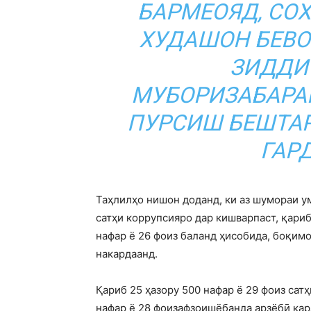
БАРМЕОЯД, СОХ
ХУДАШОН БЕВО
ЗИДДИ
МУБОРИЗАБАРА
ПУРСИШ БЕШТАР
ГАР
Таҳлилҳо нишон доданд, ки аз шумораи у
сатҳи коррупсияро дар кишварпаст, қариб
нафар ё 26 фоиз баланд ҳисобида, боқимо
накардаанд.
Қариб 25 ҳазору 500 нафар ё 29 фоиз сат
нафар ё 28 фоизафзоишёбанда арзёбӣ кард