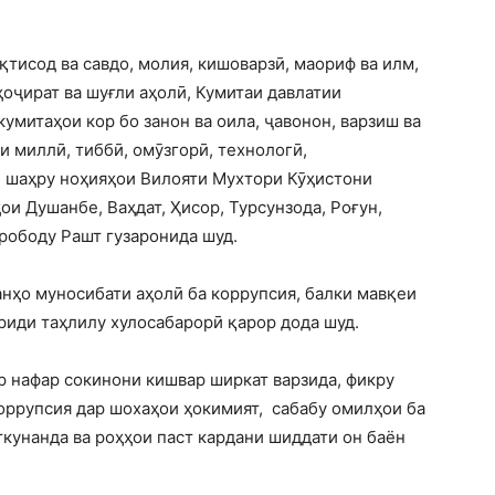
қтисод ва савдо, молия, кишоварзӣ, маориф ва илм,
ҳоҷират ва шуғли аҳолӣ, Кумитаи давлатии
кумитаҳои кор бо занон ва оила, ҷавонон, варзиш ва
и миллӣ, тиббӣ, омӯзгорӣ, технологӣ,
и шаҳру ноҳияҳои Вилояти Мухтори Кӯҳистони
ои Душанбе, Ваҳдат, Ҳисор, Турсунзода, Роғун,
урободу Рашт гузаронида шуд.
анҳо муносибати аҳолӣ ба коррупсия, балки мавқеи
риди таҳлилу хулосабарорӣ қарор дода шуд.
р нафар сокинони кишвар ширкат варзида, фикру
коррупсия дар шохаҳои ҳокимият, сабабу омилҳои ба
унанда ва роҳҳои паст кардани шиддати он баён