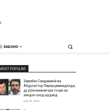
!
ЗАБОНҲО
MOST POPULAR
Завқибек Саидаминӣ ва
Абдусаттор Пирмуҳаммадзода,
ду рӯзноманигори тоҷик аз
зиндон озод шуданд
July 18, 2026