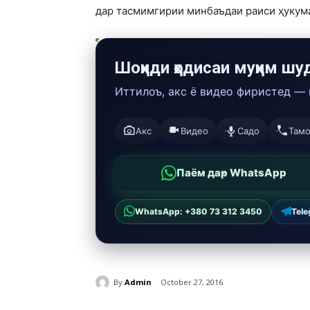
дар тасмимгирии минбаъдаи раиси ҳукумат
Шоҳиди ҳодисаи муҳим шу
Иттилоъ, акс ё видео фиристед —
Акс
Видео
Садо
Там
Паём дар WhatsApp
WhatsApp: +380 73 312 3450
Tel
By
Admin
October 27, 2016