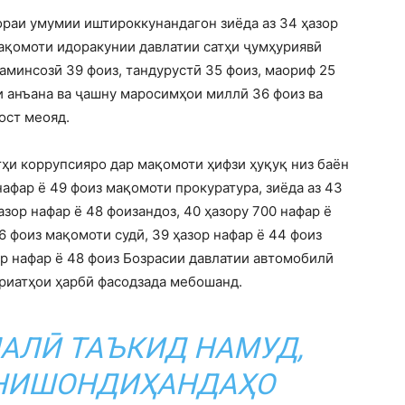
ораи умумии иштироккунандагон зиёда аз 34 ҳазор
мақомоти идоракунии давлатии сатҳи ҷумҳуриявӣ
заминсозӣ 39 фоиз, тандурустӣ 35 фоиз, маориф 25
и анъана ва ҷашну маросимҳои миллӣ 36 фоиз ва
ост меояд.
тҳи коррупсияро дар мақомоти ҳифзи ҳуқуқ низ баён
афар ё 49 фоиз мақомоти прокуратура, зиёда аз 43
азор нафар ё 48 фоизандоз, 40 ҳазору 700 нафар ё
6 фоиз мақомоти судӣ, 39 ҳазор нафар ё 44 фоиз
р нафар ё 48 фоиз Бозрасии давлатии автомобилӣ
ариатҳои ҳарбӣ фасодзада мебошанд.
АЛӢ ТАЪКИД НАМУД,
 НИШОНДИҲАНДАҲО