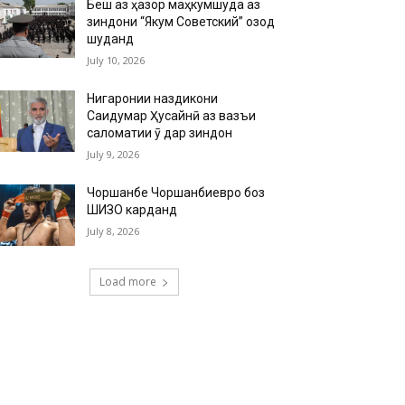
Беш аз ҳазор маҳкумшуда аз
зиндони “Якум Советский” озод
шуданд
July 10, 2026
Нигаронии наздикони
Саидумар Ҳусайнӣ аз вазъи
саломатии ӯ дар зиндон
July 9, 2026
Чоршанбе Чоршанбиевро боз
ШИЗО карданд
July 8, 2026
Load more