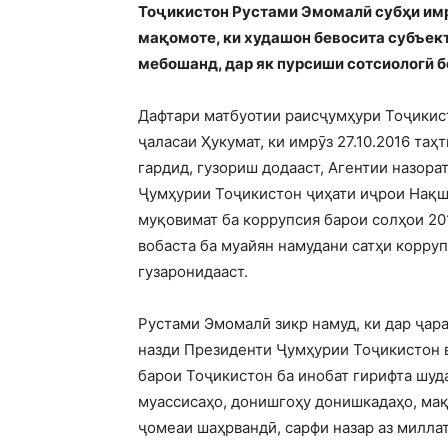
Тоҷикистон Рустами Эмомалӣ субҳи имр
мақомоте, ки худашон бевосита субъек
мебошанд, дар як пурсиши сотсиологӣ 
Дафтари матбуотии раисҷумҳури Тоҷикист
ҷаласаи Ҳукумат, ки имрӯз 27.10.2016 та
гардид, гузориш додааст, Агентии назора
Ҷумҳурии Тоҷикистон ҷиҳати иҷрои Нақш
муқовимат ба коррупсия барои солҳои 20
вобаста ба муайян намудани сатҳи корру
гузаронидааст.
Рустами Эмомалӣ зикр намуд, ки дар ҷар
назди Президенти Ҷумҳурии Тоҷикистон 
барои Тоҷикистон ба инобат гирифта шуда
муассисаҳо, донишгоҳу донишкадаҳо, ма
ҷомеаи шаҳрвандӣ, сарфи назар аз миллат