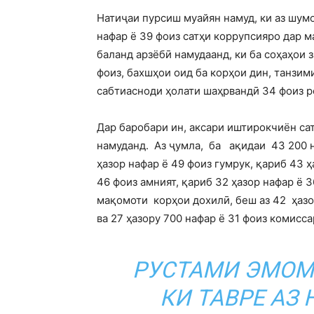
Натиҷаи пурсиш муайян намуд, ки аз шум
нафар ё 39 фоиз сатҳи коррупсияро дар 
баланд арзёбӣ намудаанд, ки ба соҳаҳои 
фоиз, бахшҳои оид ба корҳои дин, танзим
сабтиасноди ҳолати шаҳрвандӣ 34 фоиз р
Дар баробари ин, аксари иштирокчиён са
намуданд. Аз ҷумла, ба ақидаи 43 200 н
ҳазор нафар ё 49 фоиз гумрук, қариб 43 ҳ
46 фоиз амният, қариб 32 ҳазор нафар ё 3
мақомоти корҳои дохилӣ, беш аз 42 ҳазо
ва 27 ҳазору 700 нафар ё 31 фоиз комисс
РУСТАМИ ЭМОМ
КИ ТАВРЕ АЗ