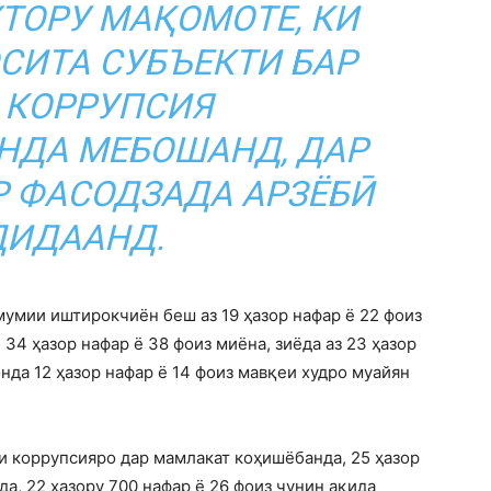
ТОРУ МАҚОМОТЕ, КИ
СИТА СУБЪЕКТИ БАР
 КОРРУПСИЯ
НДА МЕБОШАНД, ДАР
 ФАСОДЗАДА АРЗЁБӢ
ДИДААНД.
мумии иштирокчиён беш аз 19 ҳазор нафар ё 22 фоиз
 34 ҳазор нафар ё 38 фоиз миёна, зиёда аз 23 ҳазор
нда 12 ҳазор нафар ё 14 фоиз мавқеи худро муайян
ҳи коррупсияро дар мамлакат коҳишёбанда, 25 ҳазор
а, 22 ҳазору 700 нафар ё 26 фоиз чунин ақида