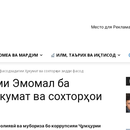
Место для Реклама
ОМЕА ВА МАРДУМ
ИЛМ, ТАЪРИХ ВА ИҚТИСОД
асодзадагии Ҳукумат ва сохторҳои зидди фасод
и Эмомалӣ ба
кумат ва сохторҳои
молиявӣ ва мубориза бо коррупсияи Ҷумҳурии