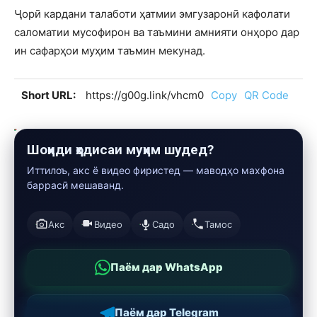
Ҷорӣ кардани талаботи ҳатмии эмгузаронӣ кафолати
саломатии мусофирон ва таъмини амнияти онҳоро дар
ин сафарҳои муҳим таъмин мекунад.
Short URL:
https://g00g.link/vhcm0
Copy
QR Code
Шоҳиди ҳодисаи муҳим шудед?
Иттилоъ, акс ё видео фиристед — маводҳо махфона
баррасӣ мешаванд.
Акс
Видео
Садо
Тамос
Паём дар WhatsApp
Паём дар Telegram