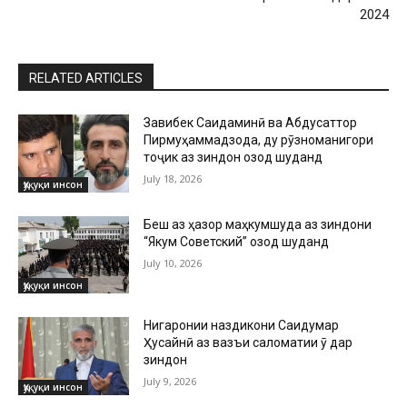
2024
RELATED ARTICLES
Завқибек Саидаминӣ ва Абдусаттор
Пирмуҳаммадзода, ду рӯзноманигори
тоҷик аз зиндон озод шуданд
July 18, 2026
Ҳуқуқи инсон
Беш аз ҳазор маҳкумшуда аз зиндони
“Якум Советский” озод шуданд
July 10, 2026
Ҳуқуқи инсон
Нигаронии наздикони Саидумар
Ҳусайнӣ аз вазъи саломатии ӯ дар
зиндон
July 9, 2026
Ҳуқуқи инсон