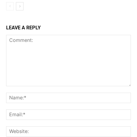
LEAVE A REPLY
Comment:
Na
Ema
Web