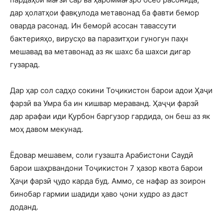
дар ҳолатҳои фавқулода метавонад ба фавти бемор
оварда расонад. Ин беморӣ асосан тавассути
бактерияҳо, вирусҳо ва паразитҳои гуногун паҳн
мешавад ва метавонад аз як шахс ба шахси дигар
гузарад.
Дар ҳар сол садҳо сокини Тоҷикистон барои адои Ҳаҷи
фарзӣ ва Умра ба ин кишвар мераванд. Ҳаҷҷи фарзӣ
дар арафаи иди Қурбон баргузор гардида, он беш аз як
моҳ давом мекунад.
Ёдовар мешавем, соли гузашта Арабистони Саудӣ
барои шаҳрвандони Тоҷикистон 7 ҳазор квота барои
Ҳаҷи фарзӣ ҷудо карда буд. Аммо, се нафар аз зоирон
бинобар гармии шадиди ҳаво ҷони худро аз даст
доданд.