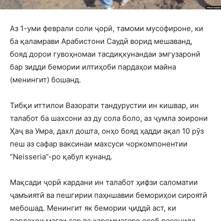
Аз 1-уми феврали соли ҷорӣ, тамоми мусофироне, ки
ба қаламрави Арабистони Саудӣ ворид мешаванд,
бояд дорои гувоҳномаи тасдиқкунандаи эмгузаронӣ
бар зидди бемории илтиҳоби пардаҳои майна
(менингит) бошанд.
Тибқи иттилои Вазорати тандурустии ин кишвар, ин
талабот ба шахсони аз ду сола боло, аз ҷумла зоирони
Ҳаҷ ва Умра, дахл дошта, онҳо бояд ҳадди ақал 10 рӯз
пеш аз сафар ваксинаи махсуси чоркомпонентии
“Neisseria”-ро қабул кунанд.
Мақсади ҷорӣ кардани ин талабот ҳифзи саломатии
ҷамъиятӣ ва пешгирии паҳншавии бемориҳои сироятӣ
мебошад. Менингит як бемории ҷиддӣ аст, ки
пардаҳои мағзи сар ва ҳароммағзро осеб расонида,