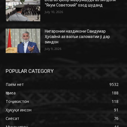
“Якум Советский” озод шуданд
July 10, 2026
Нигаронии наздикони Саидумар
Ҳусайнӣ аз вазъи саломатии ӯ дар
зиндон
July 9, 2026
POPULAR CATEGORY
Паём нет
9532
Ҷомеа
188
Тоҷикистон
118
Ҳуқуқи инсон
91
Сиёсат
76
Муҳоҷирон
44