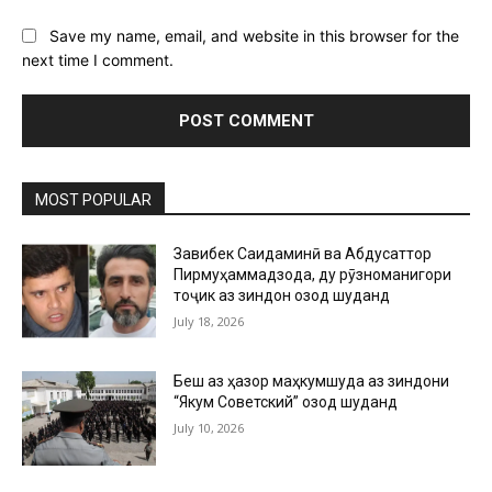
Save my name, email, and website in this browser for the
next time I comment.
MOST POPULAR
Завқибек Саидаминӣ ва Абдусаттор
Пирмуҳаммадзода, ду рӯзноманигори
тоҷик аз зиндон озод шуданд
July 18, 2026
Беш аз ҳазор маҳкумшуда аз зиндони
“Якум Советский” озод шуданд
July 10, 2026