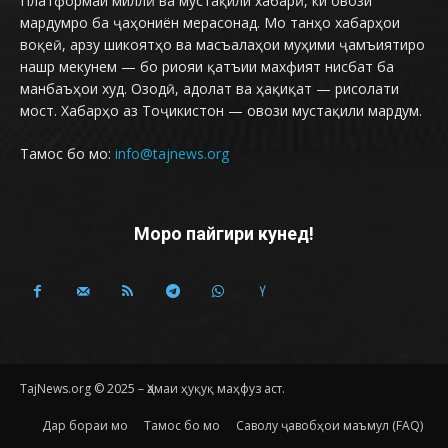
Платформаи миллӣ ва мустақили хабарӣ, ки овози
мардумро ба ҷаҳониён мерасонад. Мо танҳо хабарҳои
воқеӣ, арзу шикоятҳо ва масъалаҳои муҳими ҷамъиятиро
нашр мекунем — бо риояи қатъии махфият нисбат ба
манбаъҳои худ. Озодӣ, адолат ва ҳақиқат — рисолати
мост. Хабарҳо аз Тоҷикистон — овози мустақили мардум.
Тамос бо мо:
info@tajnews.org
Моро пайгири кунед!
TajNews.org © 2025 – Ҳамаи ҳуқуқ маҳфуз аст.
Дар бораи мо
Тамос бо мо
Саволу ҷавобҳои маъмул (FAQ)