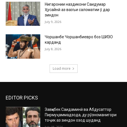
Нигаронии наздикони Саидумар
Ҳусайнӣ аз вазъи саломатии ӯ дар
зиндон
July 9, 2026
Чоршанбе Чоршанбиевро боз ШИЗО
карданд
July 8, 2026
Load more
EDITOR PICKS
Завқибек Саидаминӣ ва Абдусаттор
Пирмуҳаммадзода, ду рӯзноманигори
тоҷик аз зиндон озод шуданд
July 18, 2026