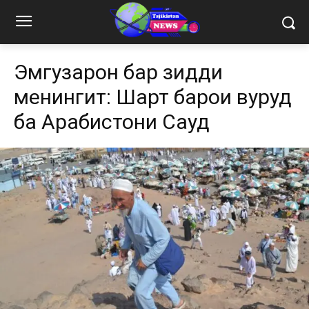
Эмгузаронӣ бар зидди
менингит: Шарт барои вуруд
ба Арабистони Саудӣ