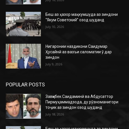
Беш аз ҳазор маҳкумшуда аз зиндони
“Якум Советский” озод шуданд
July 10, 2026
Нигаронии наздикони Саидумар
Ҳусайнӣ аз вазъи саломатии ӯ дар
зиндон
July 9, 2026
POPULAR POSTS
Завқибек Саидаминӣ ва Абдусаттор
Пирмуҳаммадзода, ду рӯзноманигори
тоҷик аз зиндон озод шуданд
July 18, 2026
Беш аз ҳазор маҳкумшуда аз зиндони