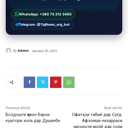
WhatsApp: +380 73 312 3450
Telegram: @TajNews_org_bot
By
Admin
January 20, 2025
Previous article
Next article
Боздошти ҷавон барои
Офатҳои табиӣ дар Суғд:
куштори хола дар Душанбе
Афзоиши назарраси
хисороти молӣ дар соли