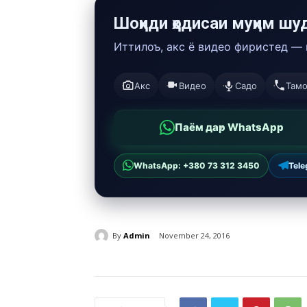
Шоҳиди ҳодисаи муҳим шу
Иттилоъ, акс ё видео фиристед —
Акс
Видео
Садо
Там
Паём дар WhatsApp
WhatsApp: +380 73 312 3450
Tel
By
Admin
November 24, 2016