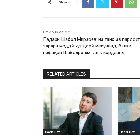
Share
Previous article
Падари Шаҳбол Мирзоев: на танҳо аз пардох
зарари моддӣ худдорӣ мекунанд, балки
нафақаи Шаҳболро ҳам қатъ кардаанд
RELATED ARTICLES
Паём нет
Паём нет