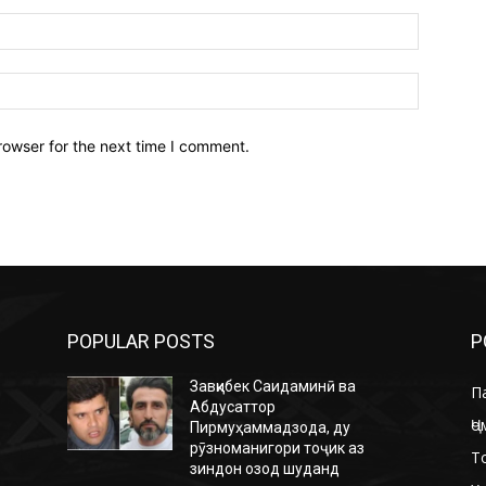
Email:*
Website:
rowser for the next time I comment.
POPULAR POSTS
P
Завқибек Саидаминӣ ва
П
Абдусаттор
Ҷо
Пирмуҳаммадзода, ду
рӯзноманигори тоҷик аз
Т
зиндон озод шуданд