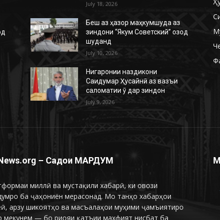
Ҳ
July 18, 2026
С
Беш аз ҳазор маҳкумшуда аз
М
од
зиндони “Якум Советский” озод
шуданд
Ч
July 10, 2026
Ф
Нигаронии наздикони
Саидумар Ҳусайнӣ аз вазъи
саломатии ӯ дар зиндон
July 9, 2026
News.org – Садои МАРДУМ
М
формаи миллӣ ва мустақили хабарӣ, ки овози
думро ба ҷаҳониён мерасонад. Мо танҳо хабарҳои
еӣ, арзу шикоятҳо ва масъалаҳои муҳими ҷамъиятиро
р мекунем — бо риояи қатъии махфият нисбат ба