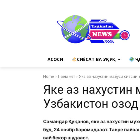
АСОСИ
СИЁСАТ ВА ҲУҚУҚ
Ҷ
Home
Паём нет
Яке аз нахустин маҳбуси сиёсии
Яке аз нахустин 
Узбакистон озод
Самандар Қӯқанов, яке аз нахустин мух
буд, 24 ноябр баромадааст. Тавре пайв
вай бекор шудааст.