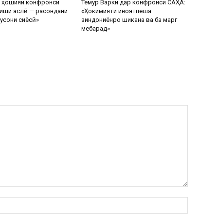
р ҳошияи конфронси
Темур Варки дар конфронси САҲА:
иши аслӣ — расондани
«Ҳокимияти ҷиноятпеша
усони сиёсӣ»
зиндониёнро шиканҷа ва ба марг
мебарад»
Name:*