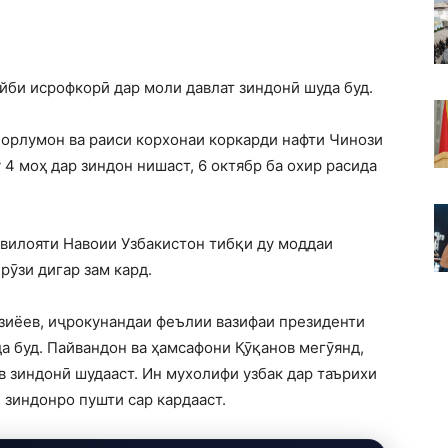
йби исрофкорӣ дар моли давлат зиндонӣ шуда буд.
порлумон ва раиси корхонаи коркарди нафти Чинози
 4 моҳ дар зиндон нишаст, 6 октябр ба охир расида
 вилояти Навоии Узбакистон тибқи ду моддаи
рӯзи дигар зам кард.
зиёев, иҷрокунандаи феълии вазифаи президенти
а буд. Пайвандон ва ҳамсафони Қӯқанов мегӯянд,
 зиндонӣ шудааст. Ин мухолифи узбак дар таърихи
 зиндонро пушти сар кардааст.