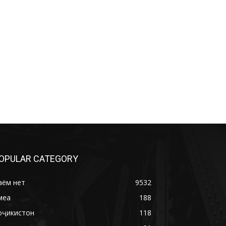
OPULAR CATEGORY
аём нет
9532
меа
188
оҷикистон
118