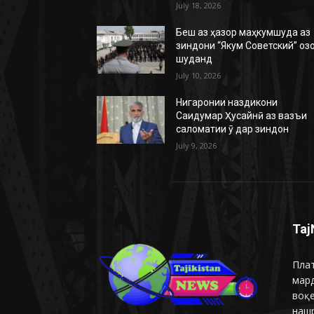
July 18, 2026
Беш аз ҳазор маҳкумшуда аз
зиндони “Якум Советский” оз
шуданд
July 10, 2026
Нигаронии наздикони
Саидумар Ҳусайнӣ аз вазъи
саломатии ӯ дар зиндон
July 9, 2026
Taj
Плат
мар
воқ
наш