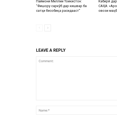
Паймони Миллии Тоҷикистон:
Кабирӣ да
“Фишору саркӯб дар кишвар ба
САҲА: «Арз
сатҳи бесобиқа расидааст”
овози маҳб
LEAVE A REPLY
Comment: