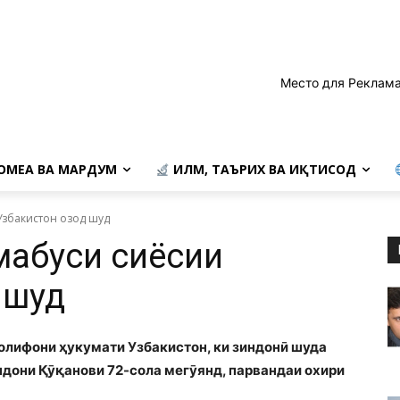
Место для Реклама
ОМЕА ВА МАРДУМ
ИЛМ, ТАЪРИХ ВА ИҚТИСОД
 Узбакистон озод шуд
маҳбуси сиёсии
 шуд
олифони ҳукумати Узбакистон, ки зиндонӣ шуда
андони Қӯқанови 72-сола мегӯянд, парвандаи охири