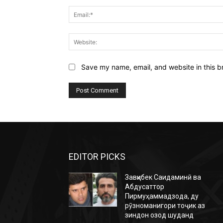
Save my name, email, and website in this b
EDITOR PICKS
Завқибек Саидаминӣ ва
Абдусаттор
Пирмуҳаммадзода, ду
рӯзноманигори тоҷик аз
зиндон озод шуданд