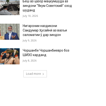
Беш аз ҳазор маҳкумшуда аз
зиндони “Якум Советский” озод
шуданд
July 10, 2026
Нигаронии наздикони
Саидумар Ҳусайнӣ аз вазъи
саломатии ӯ дар зиндон
July 9, 2026
Чоршанбе Чоршанбиевро боз
ШИЗО карданд
July 8, 2026
Load more