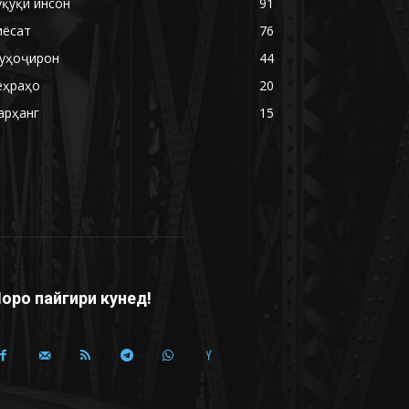
уқуқи инсон
91
иёсат
76
уҳоҷирон
44
еҳраҳо
20
арҳанг
15
оро пайгири кунед!