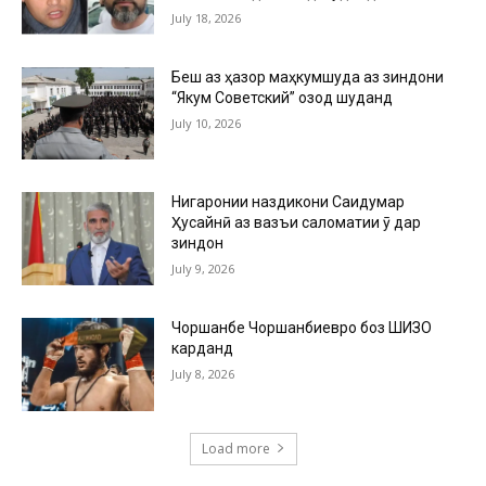
July 18, 2026
Беш аз ҳазор маҳкумшуда аз зиндони
“Якум Советский” озод шуданд
July 10, 2026
Нигаронии наздикони Саидумар
Ҳусайнӣ аз вазъи саломатии ӯ дар
зиндон
July 9, 2026
Чоршанбе Чоршанбиевро боз ШИЗО
карданд
July 8, 2026
Load more