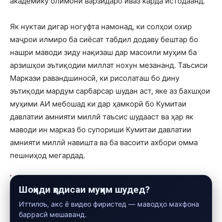
академику олимони варзидаро иваз карда истодаанд.
Як нуктаи дигар ногуфта намонад, ки солҳои охир
маҷрои илмиро ба сиёсат табдил додаву бештар бо
нашри маводи зиду нақизаш дар масоили муҳим ба
арзишҳои эътиқодии миллат нохун мезананд. Таъсиси
Маркази равандшиносӣ, ки рисолаташ бо дину
эътиқоди мардум сарбарсар шудан аст, яке аз бахшҳои
муҳими АИ мебошад ки дар ҳамкорӣ бо Кумитаи
давлатии амнияти миллӣ таъсис шудааст ва ҳар як
маводи ин марказ бо супориши Кумитаи давлатии
амнияти миллӣ навишта ва ба васоити ахбори омма
пешниҳод мегардад.
Шоҳиди ҳодисаи муҳим шудед?
Иттилоъ, акс ё видео фиристед — маводҳо махфона
баррасӣ мешаванд.