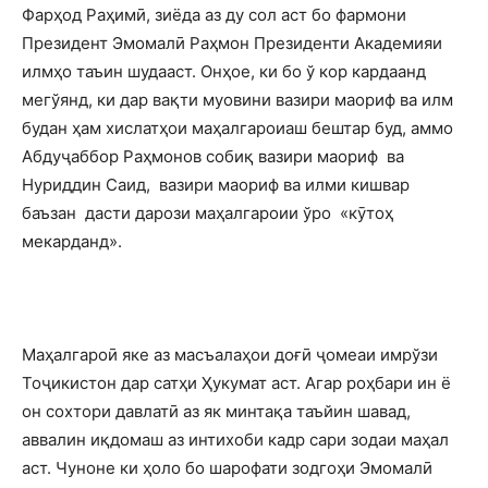
Фарҳод Раҳимӣ, зиёда аз ду сол аст бо фармони
Президент Эмомалӣ Раҳмон Президенти Академияи
илмҳо таъин шудааст. Онҳое, ки бо ў кор кардаанд
мегўянд, ки дар вақти муовини вазири маориф ва илм
будан ҳам хислатҳои маҳалгароиаш бештар буд, аммо
Абдуҷаббор Раҳмонов собиқ вазири маориф ва
Нуриддин Саид, вазири маориф ва илми кишвар
баъзан дасти дарози маҳалгароии ўро «кӯтоҳ
мекарданд».
Маҳалгароӣ яке аз масъалаҳои доғӣ ҷомеаи имрўзи
Тоҷикистон дар сатҳи Ҳукумат аст. Агар роҳбари ин ё
он сохтори давлатӣ аз як минтақа таъйин шавад,
аввалин иқдомаш аз интихоби кадр сари зодаи маҳал
аст. Чуноне ки ҳоло бо шарофати зодгоҳи Эмомалӣ