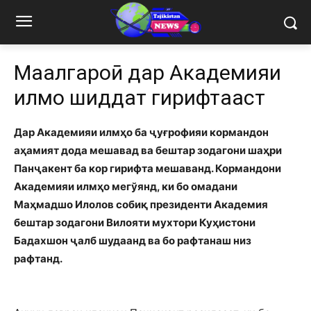
Маҳалгароӣ дар Академияи
илмҳо шиддат гирифтааст
Дар Академияи илмҳо ба ҷуғрофияи кормандон
аҳамият дода мешавад ва бештар зодагони шаҳри
Панҷакент ба кор гирифта мешаванд. Кормандони
Академияи илмҳо мегўянд, ки бо омадани
Маҳмадшо Илолов собиқ президенти Академия
бештар зодагони Вилояти мухтори Куҳистони
Бадахшон ҷалб шудаанд ва бо рафтанаш низ
рафтанд.