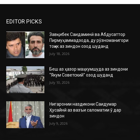
EDITOR PICKS
Завқибек Саидаминӣ ва Абдусаттор
Пирмуҳаммадзода, ду рӯзноманигори
тоҷик аз зиндон озод шуданд
July 18, 2026
Беш аз ҳазор маҳкумшуда аз зиндони
“Якум Советский” озод шуданд
July 10, 2026
Нигаронии наздикони Саидумар
Ҳусайнӣ аз вазъи саломатии ӯ дар
зиндон
July 9, 2026