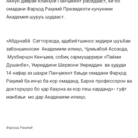
Акнун давраи кланҳои Панҷакент расидааст, ки бо
омадани Фарҳод Раҳимӣ Президенти кунуниии
Академия шуруъ шудааст.
«Абдунабӣ Сатторзода, адабиётшинос мудири шуъбаи
забоншиносии Академияи илмҳо, Ҷумъабой Асозода,
Мухбирҷон Кенҷаев, собиқ сармуҳаррири «Паёми
Душанбе», Умриддини Шервони Умриддин ва ҳудуди
14 нафар аз шаҳри Панҷакент баъди омадани Фарҳод
Раҳимӣ ба инҷо ба кор омаданд. Бархе профессорон ва
докторҳоро бо ҳар баҳона аз кор пеш карданд»- гуфт
манбаъи мо дар Академияи илмҳо.
Фарҳод Раҳимӣ