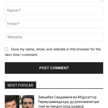
Comment:
Na
Ema
Web
Save my name, email, and website in this browser for the
next time I comment.
MOST POPULAR
Завқибек Саидаминӣ ва Абдусаттор
Пирмуҳаммадзода, ду рӯзноманигори
тоҷик аз зиндон озод шуданд