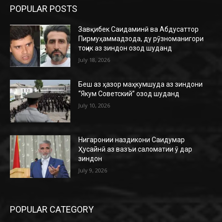
POPULAR POSTS
Завқибек Саидаминӣ ва Абдусаттор
Пирмуҳаммадзода, ду рӯзноманигори
тоҷик аз зиндон озод шуданд
July 18, 2026
Беш аз ҳазор маҳкумшуда аз зиндони
“Якум Советский” озод шуданд
July 10, 2026
Нигаронии наздикони Саидумар
Ҳусайнӣ аз вазъи саломатии ӯ дар
зиндон
July 9, 2026
POPULAR CATEGORY