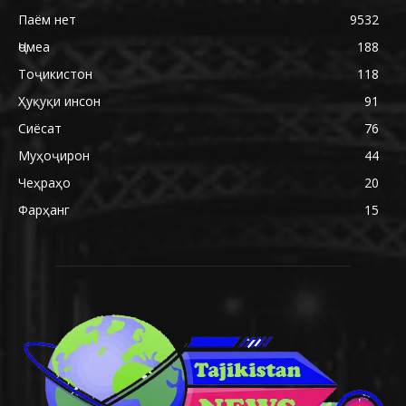
Паём нет
9532
Ҷомеа
188
Тоҷикистон
118
Ҳуқуқи инсон
91
Сиёсат
76
Муҳоҷирон
44
Чеҳраҳо
20
Фарҳанг
15