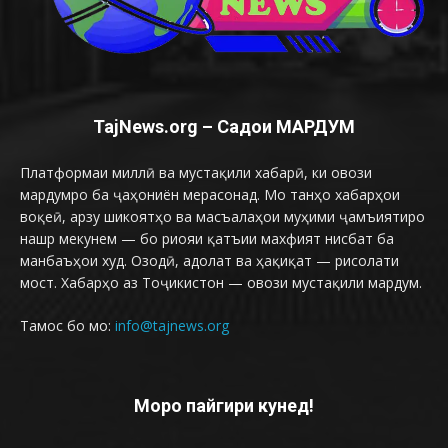
TajNews.org – Садои МАРДУМ
Платформаи миллӣ ва мустақили хабарӣ, ки овози
мардумро ба ҷаҳониён мерасонад. Мо танҳо хабарҳои
воқеӣ, арзу шикоятҳо ва масъалаҳои муҳими ҷамъиятиро
нашр мекунем — бо риояи қатъии махфият нисбат ба
манбаъҳои худ. Озодӣ, адолат ва ҳақиқат — рисолати
мост. Хабарҳо аз Тоҷикистон — овози мустақили мардум.
Тамос бо мо:
info@tajnews.org
Моро пайгири кунед!