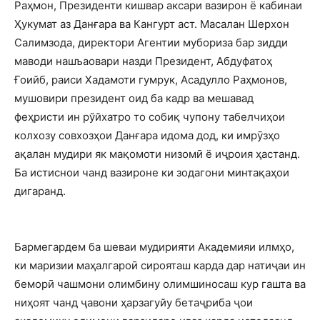
Раҳмон, Президенти кишвар аксари вазирон ё кабинаи
Ҳукумат аз Данғара ва Кангурт аст. Масалан Шерхон
Салимзода, директори Агентии мубориза бар зидди
маводи нашъаовари назди Президент, Абдуфатоҳ
Ғоийб, раиси Хадамоти гумрук, Асадулло Раҳмонов,
мушовири президент оид ба кадр ва мешавад
феҳристи ин рўйхатро то собиқ чупону табелчиҳои
колхозу совхозҳои Данғара идома дод, ки имрӯзҳо
ақалан мудири як мақомоти низомӣ ё иҷроия ҳастанд.
Ба истиснои чанд вазироне ки зодагони минтақаҳои
дигаранд.
Бармегардем ба шеваи мудирияти Академияи илмҳо,
ки маризии маҳалгароӣ сирояташ карда дар натиҷаи ин
беморӣ чашмони олимбину олимшиносаш кур гашта ва
ниҳоят чанд ҷавони ҳарзагуйу бетаҷриба ҷои