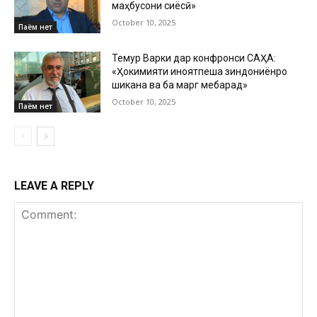
маҳбусони сиёсӣ»
October 10, 2025
Паём нет
Темур Варки дар конфронси САҲА:
«Ҳокимияти ҷиноятпеша зиндониёнро
шиканҷа ва ба марг мебарад»
October 10, 2025
Паём нет
LEAVE A REPLY