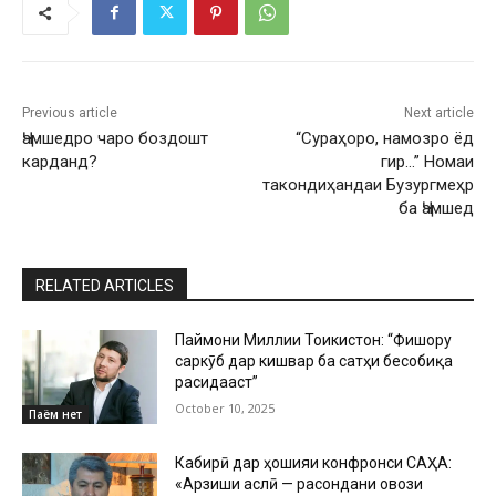
Previous article
Next article
Ҷамшедро чаро боздошт
“Сураҳоро, намозро ёд
карданд?
гир…” Номаи
такондиҳандаи Бузургмеҳр
ба Ҷамшед
RELATED ARTICLES
Паймони Миллии Тоҷикистон: “Фишору
саркӯб дар кишвар ба сатҳи бесобиқа
расидааст”
October 10, 2025
Паём нет
Кабирӣ дар ҳошияи конфронси САҲА:
«Арзиши аслӣ — расондани овози