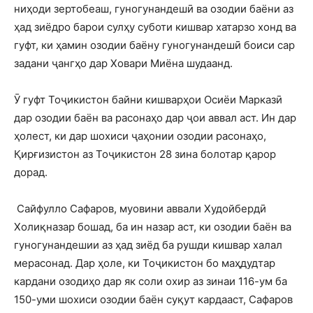
ниҳоди зертобеаш, гуногунандешӣ ва озодии баёни аз
ҳад зиёдро барои сулҳу суботи кишвар хатарзо хонд ва
гуфт, ки ҳамин озодии баёну гуногунандешӣ боиси сар
задани ҷангҳо дар Ховари Миёна шудаанд.
Ӯ гуфт Тоҷикистон байни кишварҳои Осиёи Марказӣ
дар озодии баён ва расонаҳо дар ҷои аввал аст. Ин дар
ҳолест, ки дар шохиси ҷаҳонии озодии расонаҳо,
Қирғизистон аз Тоҷикистон 28 зина болотар қарор
дорад.
Сайфулло Сафаров, муовини аввали Худойбердӣ
Холиқназар бошад, ба ин назар аст, ки озодии баён ва
гуногунандешии аз ҳад зиёд ба рушди кишвар халал
мерасонад. Дар ҳоле, ки Тоҷикистон бо маҳдудтар
кардани озодиҳо дар як соли охир аз зинаи 116-ум ба
150-уми шохиси озодии баён суқут кардааст, Сафаров