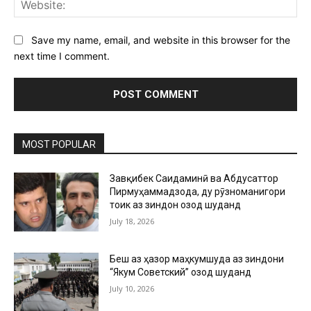
Web
Save my name, email, and website in this browser for the
next time I comment.
MOST POPULAR
Завқибек Саидаминӣ ва Абдусаттор
Пирмуҳаммадзода, ду рӯзноманигори
тоҷик аз зиндон озод шуданд
July 18, 2026
Беш аз ҳазор маҳкумшуда аз зиндони
“Якум Советский” озод шуданд
July 10, 2026