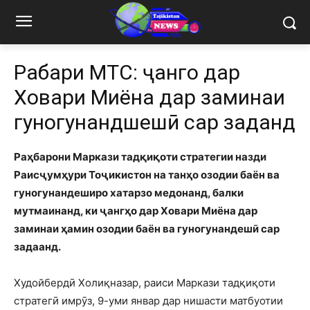
Раҳбари МТС: ҷангҳо дар
Ховари Миёна дар заминаи
гуногунандшешӣ сар заданд
Раҳбарони Маркази тадқиқоти стратегии назди
Раисҷумҳури Тоҷикистон на танҳо озодии баён ва
гуногунандеширо хатарзо медонанд, балки
мутмаинанд, ки ҷангҳо дар Ховари Миёна дар
заминаи ҳамин озодии баён ва гуногунандешӣ сар
задаанд.
Худойбердӣ Холиқназар, раиси Маркази тадқиқоти
стратегӣ имрӯз, 9-уми январ дар нишасти матбуотии