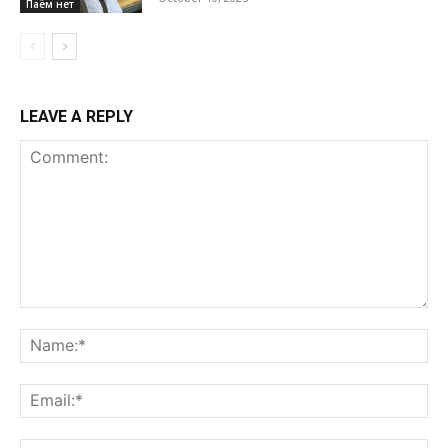
Паём нет
LEAVE A REPLY
Comment:
Na
Ema