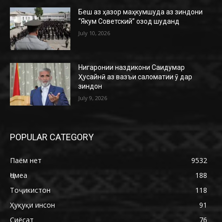
Беш аз ҳазор маҳкумшуда аз зиндони
“Якум Советский” озод шуданд
July 10, 2026
Нигаронии наздикони Саидумар
Ҳусайнӣ аз вазъи саломатии ӯ дар
зиндон
July 9, 2026
POPULAR CATEGORY
Паём нет
9532
Ҷомеа
188
Тоҷикистон
118
Ҳуқуқи инсон
91
Сиёсат
76