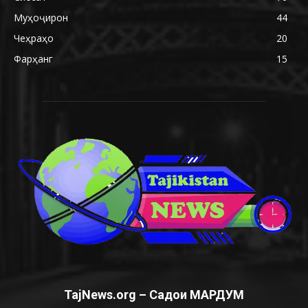
Муҳоҷирон
44
Чеҳраҳо
20
Фарҳанг
15
TajNews.org – Садои МАРДУМ