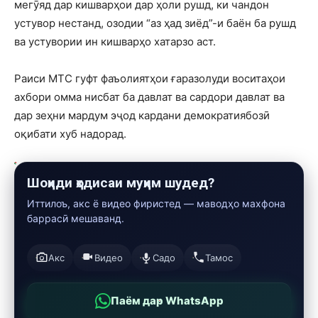
мегӯяд дар кишварҳои дар ҳоли рушд, ки чандон
устувор нестанд, озодии “аз ҳад зиёд”-и баён ба рушд
ва устувории ин кишварҳо хатарзо аст.
Раиси МТС гуфт фаъолиятҳои ғаразолуди воситаҳои
ахбори омма нисбат ба давлат ва сардори давлат ва
дар зеҳни мардум эҷод кардани демократиябозӣ
оқибати хуб надорад.
Шоҳиди ҳодисаи муҳим шудед?
Иттилоъ, акс ё видео фиристед — маводҳо махфона
баррасӣ мешаванд.
Акс
Видео
Садо
Тамос
Паём дар WhatsApp