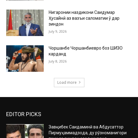
Нигаронии наздикони Саидумар
Ҳусайнӣ аз вазъи саломатии ӯ дар
зиндон
July 9, 2026
Чоршанбе Чоршанбиевро боз ШИЗО
карданд
July 8, 2026
Load more
EDITOR PICKS
Завқибек Саидаминӣ ва Абдусаттор
Пирмуҳаммадзода, ду рӯзноманигори