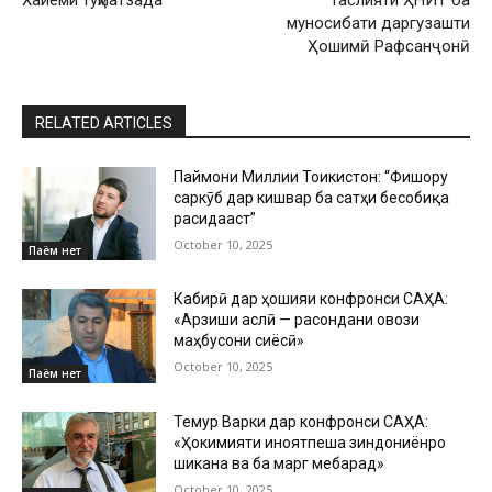
муносибати даргузашти
Ҳошимӣ Рафсанҷонӣ
RELATED ARTICLES
Паймони Миллии Тоҷикистон: “Фишору
саркӯб дар кишвар ба сатҳи бесобиқа
расидааст”
October 10, 2025
Паём нет
Кабирӣ дар ҳошияи конфронси САҲА:
«Арзиши аслӣ — расондани овози
маҳбусони сиёсӣ»
October 10, 2025
Паём нет
Темур Варки дар конфронси САҲА:
«Ҳокимияти ҷиноятпеша зиндониёнро
шиканҷа ва ба марг мебарад»
October 10, 2025