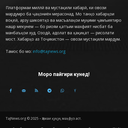
Платформаи миллӣ ва мустақили хабарӣ, ки овози
мардумро ба ҷаҳониён мерасонад. Мо танҳо хабарҳои
воқеӣ, арзу шикоятҳо ва масъалаҳои муҳими ҷамъиятиро
нашр мекунем — бо риояи қатъии махфият нисбат ба
манбаъҳои худ. Озодӣ, адолат ва ҳақиқат — рисолати
мост. Хабарҳо аз Тоҷикистон — овози мустақили мардум.
Тамос бо мо:
info@tajnews.org
Моро пайгири кунед!
TajNews.org © 2025 – Ҳамаи ҳуқуқ маҳфуз аст.