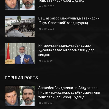
тоҷик аз зиндон озод шуданд
July 18, 2026
Беш аз ҳазор маҳкумшуда аз зиндони
“Якум Советский” озод шуданд
July 10, 2026
Нигаронии наздикони Саидумар
Ҳусайнӣ аз вазъи саломатии ӯ дар
зиндон
July 9, 2026
POPULAR POSTS
Завқибек Саидаминӣ ва Абдусаттор
Пирмуҳаммадзода, ду рӯзноманигори
тоҷик аз зиндон озод шуданд
July 18, 2026