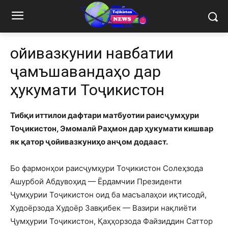
Ҷойивазкунии навбатии
ҷамъшавандаҳо дар
ҳукумати Тоҷикистон
Тибқи иттилои дафтари матбуотии раисҷумҳури
Тоҷикистон, Эмомалӣ Раҳмон дар ҳукумати кишвар
як қатор ҷойивазкуниҳо анҷом додааст.
Бо фармонҳои раисҷумҳури Тоҷикистон Солеҳзода
Ашурбой Абдувоҳид — Ёрдамчии Президенти
Ҷумҳурии Тоҷикистон оид ба масъалаҳои иқтисодӣ,
Худоёрзода Худоёр Завқибек — Вазири нақлиёти
Ҷумҳурии Тоҷикистон, Қаҳҳорзода Файзиддин Саттор