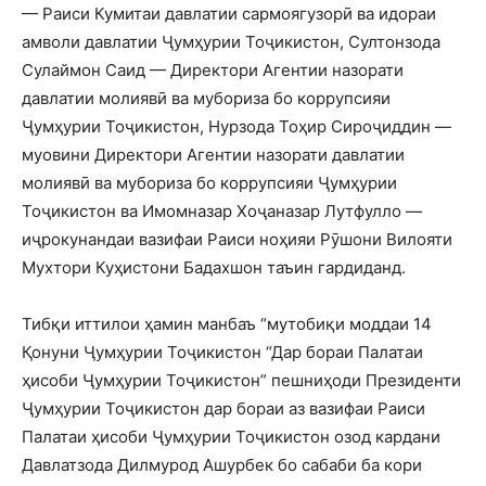
— Раиси Кумитаи давлатии сармоягузорӣ ва идораи
амволи давлатии Ҷумҳурии Тоҷикистон, Султонзода
Сулаймон Саид — Директори Агентии назорати
давлатии молиявӣ ва мубориза бо коррупсияи
Ҷумҳурии Тоҷикистон, Нурзода Тоҳир Сироҷиддин —
муовини Директори Агентии назорати давлатии
молиявӣ ва мубориза бо коррупсияи Ҷумҳурии
Тоҷикистон ва Имомназар Хоҷаназар Лутфулло —
иҷрокунандаи вазифаи Раиси ноҳияи Рӯшони Вилояти
Мухтори Куҳистони Бадахшон таъин гардиданд.
Тибқи иттилои ҳамин манбаъ “мутобиқи моддаи 14
Қонуни Ҷумҳурии Тоҷикистон “Дар бораи Палатаи
ҳисоби Ҷумҳурии Тоҷикистон” пешниҳоди Президенти
Ҷумҳурии Тоҷикистон дар бораи аз вазифаи Раиси
Палатаи ҳисоби Ҷумҳурии Тоҷикистон озод кардани
Давлатзода Дилмурод Ашурбек бо сабаби ба кори