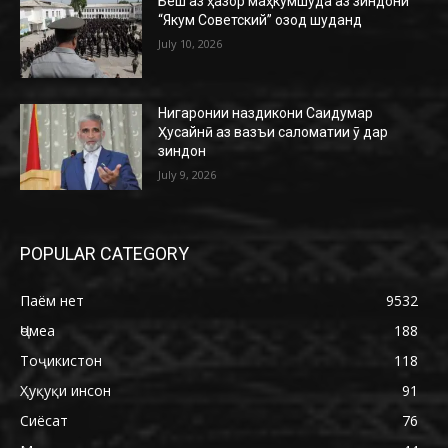
Беш аз ҳазор маҳкумшуда аз зиндони
“Якум Советский” озод шуданд
July 10, 2026
Нигаронии наздикони Саидумар
Ҳусайнӣ аз вазъи саломатии ӯ дар
зиндон
July 9, 2026
POPULAR CATEGORY
Паём нет
9532
Ҷомеа
188
Тоҷикистон
118
Ҳуқуқи инсон
91
Сиёсат
76