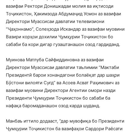
вазифаи Ректори Донишкадаи молия ва иқтисоди
Тоҷикистон, Ҳакимзода Абдумаҷид Усмон аз вазифаи
Директори Муассисаи давлатии телевизиони
“Ҷаҳоннамо”, Солеҳзода Искандар аз вазифаи муовини
Вазири корҳои дохилии Ҷумҳурии Тоҷикистон бо
сабаби ба кори дигар гузаштанашон озод гардиданд.
Муинова Матлуба Сайфиддиновна аз вазифаи
Директори Муассисаи давлатии таълимии “Мактаби
Президентӣ барои хонандагони болаёқат дар шаҳри
Бӯстони вилояти Суғд” ва Асоев Асват Раҳимович аз
вазифаи муовини Директори Агентии омори назди
Президенти Ҷумҳурии Тоҷикистон бо сабаби ба
нафақа баромаданашон озод карда шуданд.
Манбаъ иттило додааст, “дар мувофиқа бо Президенти
Ҷумҳурии Тоҷикистон ба вазифаҳои Сардори Раёсати