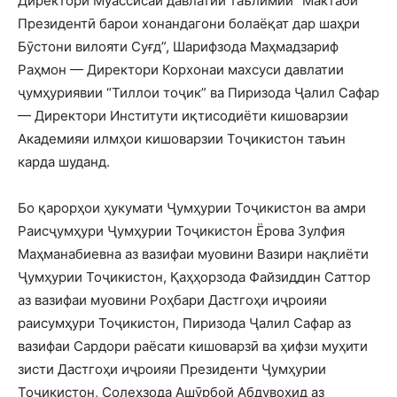
Директори Муассисаи давлатии таълимии “Мактаби
Президентӣ барои хонандагони болаёқат дар шаҳри
Бӯстони вилояти Суғд”, Шарифзода Маҳмадзариф
Раҳмон — Директори Корхонаи махсуси давлатии
ҷумҳуриявии “Тиллои тоҷик” ва Пиризода Ҷалил Сафар
— Директори Институти иқтисодиёти кишоварзии
Академияи илмҳои кишоварзии Тоҷикистон таъин
карда шуданд.
Бо қарорҳои ҳукумати Ҷумҳурии Тоҷикистон ва амри
Раисҷумҳури Ҷумҳурии Тоҷикистон Ёрова Зулфия
Маҳманабиевна аз вазифаи муовини Вазири нақлиёти
Ҷумҳурии Тоҷикистон, Қаҳҳорзода Файзиддин Саттор
аз вазифаи муовини Роҳбари Дастгоҳи иҷроияи
раисумҳури Тоҷикистон, Пиризода Ҷалил Сафар аз
вазифаи Сардори раёсати кишоварзӣ ва ҳифзи муҳити
зисти Дастгоҳи иҷроияи Президенти Ҷумҳурии
Тоҷикистон, Солеҳзода Ашӯрбой Абдувоҳид аз