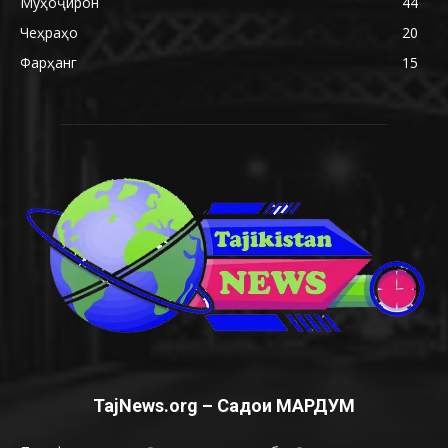
Муҳоҷирон
44
Чеҳраҳо
20
Фарҳанг
15
TajNews.org – Садои МАРДУМ