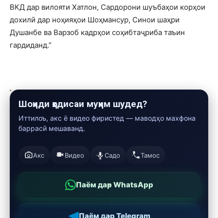
ВКД дар вилояти Хатлон, Сардорони шуъбаҳои корҳои
дохилӣ дар ноҳияҳои Шоҳмансур, Синои шаҳри
Душанбе ва Варзоб кадрҳои соҳибтаҷриба таъин
гардиданд.”
Шоҳиди ҳодисаи муҳим шудед?
Иттилоъ, акс ё видео фиристед — маводҳо махфона
баррасӣ мешаванд.
Акс
Видео
Садо
Тамос
Паём дар WhatsApp
Паём дар Telegram