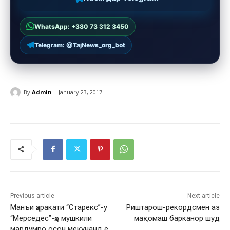
WhatsApp: +380 73 312 3450
Telegram: @TajNews_org_bot
By
Admin
January 23, 2017
Previous article
Next article
Манъи ҳаракати “Старекс”-у
Риштарош-рекордсмен аз
“Мерседес”-ҳо мушкили
мақомаш барканор шуд
мардумро осон мекунанд ё