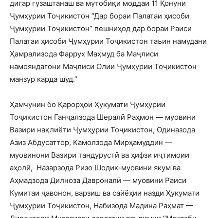
дигар гузаштанаш ва мутобиқи моддаи 11 Қонуни
Ҷумҳурии Тоҷикистон “Дар бораи Палатаи ҳисоби
Ҷумҳурии Тоҷикистон” пешниҳод дар бораи Раиси
Палатаи ҳисоби Ҷумҳурии Тоҷикистон таъин намудани
Ҳамрализода Фаррух Маҳмуд ба Маҷлиси
намояндагони Маҷлиси Олии Ҷумҳурии Тоҷикистон
манзур карда шуд.”
Ҳамчунин бо Қарорҳои Ҳукумати Ҷумҳурии
Тоҷикистон Ганҷалзода Шералӣ Раҳмон — муовини
Вазири нақлиёти Ҷумҳурии Тоҷикистон, Одиназода
Азиз Абдусаттор, Камолзода Мирҳамуддин —
муовинони Вазири тандурустӣ ва ҳифзи иҷтимоии
аҳолӣ, Назарзода Ризо Шодик-муовини якум ва
Аҳмадзода Дилноза Давроналӣ — муовини Раиси
Кумитаи ҷавонон, варзиш ва сайёҳии назди Ҳукумати
Ҷумҳурии Тоҷикистон, Набизода Мадина Раҳмат —