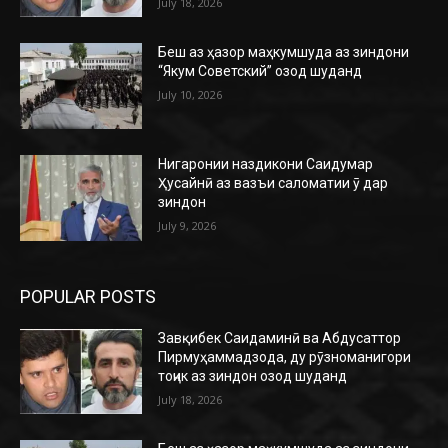
July 18, 2026
Беш аз ҳазор маҳкумшуда аз зиндони
“Якум Советский” озод шуданд
July 10, 2026
Нигаронии наздикони Саидумар
Ҳусайнӣ аз вазъи саломатии ӯ дар
зиндон
July 9, 2026
POPULAR POSTS
Завқибек Саидаминӣ ва Абдусаттор
Пирмуҳаммадзода, ду рӯзноманигори
тоҷик аз зиндон озод шуданд
July 18, 2026