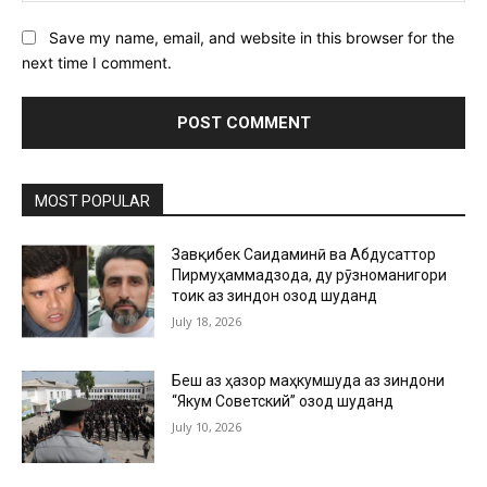
Save my name, email, and website in this browser for the
next time I comment.
MOST POPULAR
Завқибек Саидаминӣ ва Абдусаттор
Пирмуҳаммадзода, ду рӯзноманигори
тоҷик аз зиндон озод шуданд
July 18, 2026
Беш аз ҳазор маҳкумшуда аз зиндони
“Якум Советский” озод шуданд
July 10, 2026