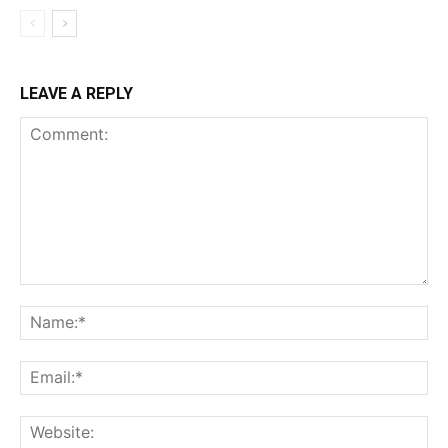
LEAVE A REPLY
Comment:
Na
Ema
Web