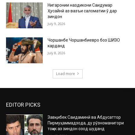
Нигаронии наздикони Саидумар
Ҳусайнӣ аз вазъи саломатии ӯ дар
зиндон
July 9, 2026
Чоршанбе Чоршанбиевро боз ШИЗО
карданд
July 8, 2026
Load more
EDITOR PICKS
Завқибек Саидаминӣ ва Абдусаттор
Пирмуҳаммадзода, ду рӯзноманигори
тоҷик аз зиндон озод шуданд