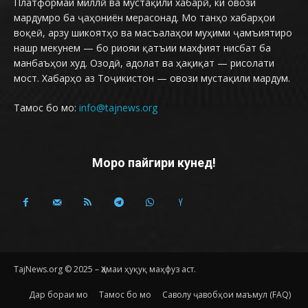
Платформаи миллӣ ва мустақили хабарӣ, ки овози
мардумро ба ҷаҳониён мерасонад. Мо танҳо хабарҳои
воқеӣ, арзу шикоятҳо ва масъалаҳои муҳими ҷамъиятиро
нашр мекунем — бо риояи қатъии махфият нисбат ба
манбаъҳои худ. Озодӣ, адолат ва ҳақиқат — рисолати
мост. Хабарҳо аз Тоҷикистон — овози мустақили мардум.
Тамос бо мо:
info@tajnews.org
Моро пайгири кунед!
TajNews.org © 2025 – Ҳамаи ҳуқуқ маҳфуз аст.
Дар бораи мо
Тамос бо мо
Саволу ҷавобҳои маъмул (FAQ)