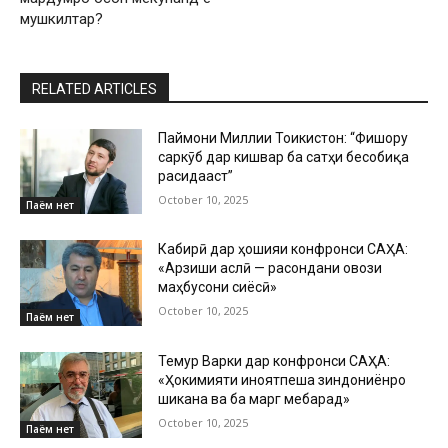
мушкилтар?
RELATED ARTICLES
Паймони Миллии Тоҷикистон: “Фишору
саркӯб дар кишвар ба сатҳи бесобиқа
расидааст”
October 10, 2025
Паём нет
Кабирӣ дар ҳошияи конфронси САҲА:
«Арзиши аслӣ — расондани овози
маҳбусони сиёсӣ»
October 10, 2025
Паём нет
Темур Варки дар конфронси САҲА:
«Ҳокимияти ҷиноятпеша зиндониёнро
шиканҷа ва ба марг мебарад»
October 10, 2025
Паём нет