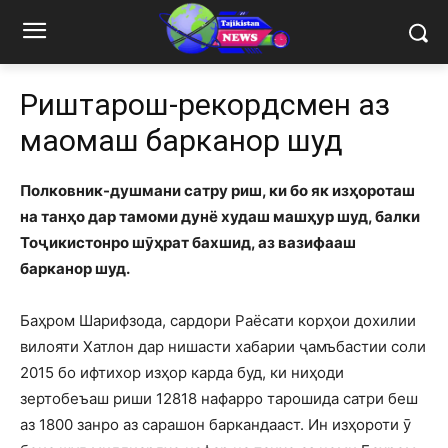
Риштарош-рекордсмен аз
мақомаш барканор шуд
Полковник-душмани сатру риш, ки бо як изҳороташ
на танҳо дар тамоми дунё худаш машҳур шуд, балки
Тоҷикистонро шӯҳрат бахшид, аз вазифааш
барканор шуд.
Баҳром Шарифзода, сардори Раёсати корҳои дохилии
вилояти Хатлон дар нишасти хабарии ҷамъбастии соли
2015 бо ифтихор изҳор карда буд, ки ниҳоди
зертобеъаш риши 12818 нафарро тарошида сатри беш
аз 1800 занро аз сарашон баркандааст. Ин изҳороти ӯ