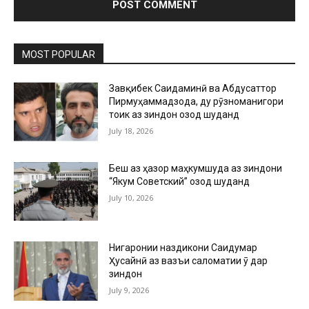
MOST POPULAR
Завқибек Саидаминӣ ва Абдусаттор
Пирмуҳаммадзода, ду рӯзноманигори
тоҷик аз зиндон озод шуданд
July 18, 2026
Беш аз ҳазор маҳкумшуда аз зиндони
“Якум Советский” озод шуданд
July 10, 2026
Нигаронии наздикони Саидумар
Ҳусайнӣ аз вазъи саломатии ӯ дар
зиндон
July 9, 2026