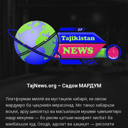
TajNews.org – Садои МАРДУМ
Платформаи миллӣ ва мустақили хабарӣ, ки овози
мардумро ба ҷаҳониён мерасонад. Мо танҳо хабарҳои
воқеӣ, арзу шикоятҳо ва масъалаҳои муҳими ҷамъиятиро
нашр мекунем — бо риояи қатъии махфият нисбат ба
манбаъҳои худ. Озодӣ, адолат ва ҳақиқат — рисолати