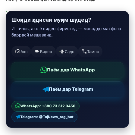
Шоҳиди ҳодисаи муҳим шудед?
Иттилоъ, акс ё видео фиристед — маводҳо махфона
баррасӣ мешаванд.
Акс
Видео
Садо
Тамос
Паём дар WhatsApp
Паём дар Telegram
WhatsApp: +380 73 312 3450
Telegram: @TajNews_org_bot