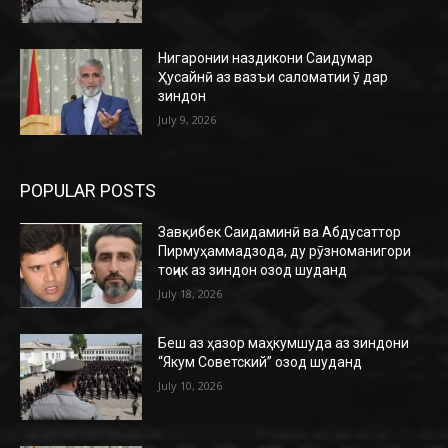
Нигаронии наздикони Саидумар
Ҳусайнӣ аз вазъи саломатии ӯ дар
зиндон
July 9, 2026
POPULAR POSTS
Завқибек Саидаминӣ ва Абдусаттор
Пирмуҳаммадзода, ду рӯзноманигори
тоҷик аз зиндон озод шуданд
July 18, 2026
Беш аз ҳазор маҳкумшуда аз зиндони
“Якум Советский” озод шуданд
July 10, 2026