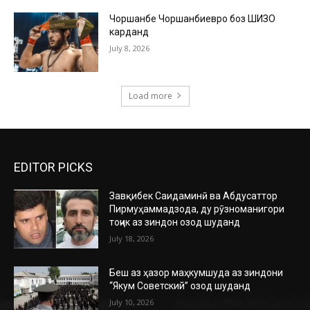
Чоршанбе Чоршанбиевро боз ШИЗО
карданд
July 8, 2026
Load more
EDITOR PICKS
Завқибек Саидаминӣ ва Абдусаттор
Пирмуҳаммадзода, ду рӯзноманигори
тоҷик аз зиндон озод шуданд
July 18, 2026
Беш аз ҳазор маҳкумшуда аз зиндони
“Якум Советский” озод шуданд
July 10, 2026