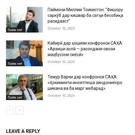
Паймони Миллии Тоҷикистон: “Фишору
саркӯб дар кишвар ба сатҳи бесобиқа
расидааст”
October 10, 2025
Паём нет
Кабирӣ дар ҳошияи конфронси САҲА:
«Арзиши аслӣ — расондани овози
маҳбусони сиёсӣ»
October 10, 2025
Паём нет
Темур Варки дар конфронси САҲА:
«Ҳокимияти ҷиноятпеша зиндониёнро
шиканҷа ва ба марг мебарад»
October 10, 2025
Паём нет
LEAVE A REPLY