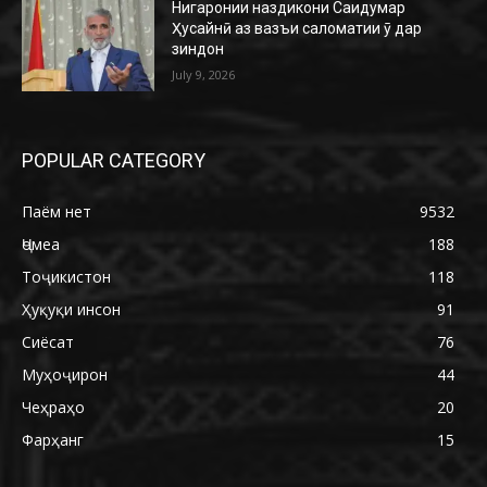
Нигаронии наздикони Саидумар
Ҳусайнӣ аз вазъи саломатии ӯ дар
зиндон
July 9, 2026
POPULAR CATEGORY
Паём нет
9532
Ҷомеа
188
Тоҷикистон
118
Ҳуқуқи инсон
91
Сиёсат
76
Муҳоҷирон
44
Чеҳраҳо
20
Фарҳанг
15