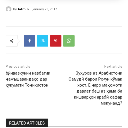
By
Admin
January 23, 2017
Previous article
Next article
Ҷойивазкунии навбатии
Зуҳуров аз Арабистони
ҷамъшавандаҳо дар
Саъудӣ барои Роғун кӯмак
ҳукумати Тоҷикистон
хост. Ё чаро мақомоти
давлат беш аз ҳама ба
кишварҳои арабӣ сафар
мекунанд?
RELATED ARTICLES