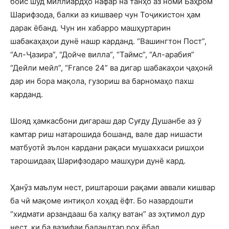
боис шуд миллиардҳо нафар на танҳо аз номи Баҳром
Шарифзода, балки аз кишваер чун Тоҷикистон ҳам
дарак ёбанд. Чун ин хабарро машҳуртарин
шабакаҳаҳои дунё нашр карданд.
“Вашингтон Пост”,
“Ал-Ҷазира”, “Дойче вилла”, “Таймс”, “Ал-арабия”
“Дейли мейл”, “France 24”
ва дигар шабакаҳои ҷаҳонӣ
дар ин бора мақола, гузориш ва барномаҳо пахш
карданд.
Шояд ҳамкасбони дигараш дар Суғду Душанбе аз ӯ
камтар риш натарошида бошанд, вале дар нишасти
матбуотӣ эълон кардани рақаси мушаххаси ришҳои
тарошидааҳ Шарифзодаро машҳури дунё кард.
Ҳанӯз маълум нест, риштароши рақами аввали кишвар
ба чӣ мақоме интиқол хоҳад ёфт. Бо назардошти
“хидмати арзандааш ба халқу ватан” аз эҳтимол дур
нест, ки ба вазифаи баландтар роҳ ёбад.