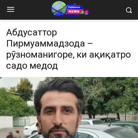
Абдусаттор
Пирмуҳаммадзода –
рӯзноманигоре, ки ҳақиқатро
садо медод