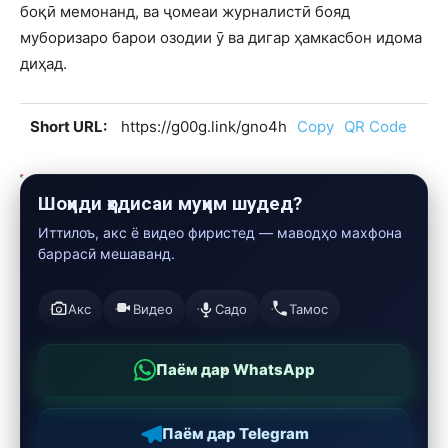
боқӣ мемонанд, ва ҷомеаи журналистӣ бояд
муборизаро барои озодии ӯ ва дигар ҳамкасбон идома
диҳад.
Short URL:
https://g00g.link/gno4h
Copy
QR Code
Шоҳиди ҳодисаи муҳим шудед?
Иттилоъ, акс ё видео фиристед — маводҳо махфона
баррасӣ мешаванд.
Акс
Видео
Садо
Тамос
Паём дар WhatsApp
Паём дар Telegram