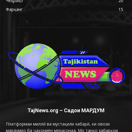
Чеҳраҳо
20
Фарҳанг
15
TajNews.org – Садои МАРДУМ
Платформаи миллӣ ва мустақили хабарӣ, ки овози
мардумро ба ҷаҳониён мерасонад. Мо танҳо хабарҳои