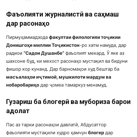
Фаъолияти журналистӣ ва саҳмаш
дар расонаҳо
Пирмуҳаммадзода
факултаи филологияи тоҷикии
Донишгоҳи миллии Тоҷикистон
-ро хатм намуда, дар
радиои
“Садои Душанбе”
фаъолият мекард. Ӯ яке аз
шахсоне буд, ки мехост расонаҳо мустақил ва бидуни
фишор кор кунанд. Дар барномаҳои худ бештар ба
масъалаҳои иҷтимоӣ, мушкилоти мардум ва
нобаробариҳо
дар ҷомеа тамаркуз менамуд.
Гузариш ба блогерӣ ва мубориза барои
адолат
Пас аз тарки расонаҳои давлатӣ, Абдусаттор
фаъолияти мустақили худро ҳамчун
блогер
дар