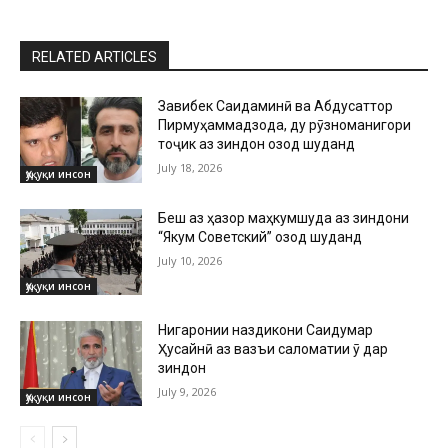
RELATED ARTICLES
Завқибек Саидаминӣ ва Абдусаттор
Пирмуҳаммадзода, ду рӯзноманигори
тоҷик аз зиндон озод шуданд
July 18, 2026
Ҳуқуқи инсон
Беш аз ҳазор маҳкумшуда аз зиндони
“Якум Советский” озод шуданд
July 10, 2026
Ҳуқуқи инсон
Нигаронии наздикони Саидумар
Ҳусайнӣ аз вазъи саломатии ӯ дар
зиндон
July 9, 2026
Ҳуқуқи инсон