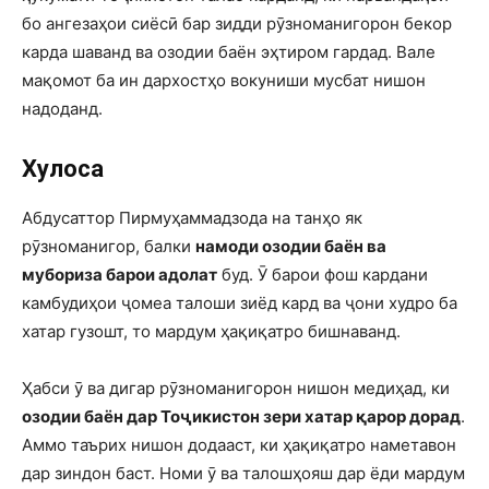
бо ангезаҳои сиёсӣ бар зидди рӯзноманигорон бекор
карда шаванд ва озодии баён эҳтиром гардад. Вале
мақомот ба ин дархостҳо вокуниши мусбат нишон
надоданд.
Хулоса
Абдусаттор Пирмуҳаммадзода на танҳо як
рӯзноманигор, балки
намоди озодии баён ва
мубориза барои адолат
буд. Ӯ барои фош кардани
камбудиҳои ҷомеа талоши зиёд кард ва ҷони худро ба
хатар гузошт, то мардум ҳақиқатро бишнаванд.
Ҳабси ӯ ва дигар рӯзноманигорон нишон медиҳад, ки
озодии баён дар Тоҷикистон зери хатар қарор дорад
.
Аммо таърих нишон додааст, ки ҳақиқатро наметавон
дар зиндон баст. Номи ӯ ва талошҳояш дар ёди мардум