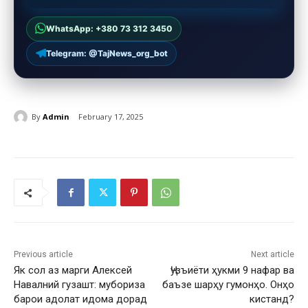
WhatsApp: +380 73 312 3450
Telegram: @TajNews_org_bot
By
Admin
February 17, 2025
Previous article
Next article
Як сол аз марги Алексей
Ҷузъиёти ҳукми 9 нафар ва
Навалний гузашт: мубориза
баъзе шарҳу гумонҳо. Онҳо
барои адолат идома дорад
кистанд?