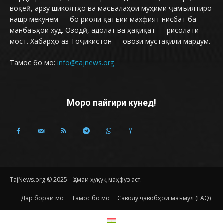
воқеӣ, арзу шикоятҳо ва масъалаҳои муҳими ҷамъиятиро
нашр мекунем — бо риояи қатъии махфият нисбат ба
манбаъҳои худ. Озодӣ, адолат ва ҳақиқат — рисолати
мост. Хабарҳо аз Тоҷикистон — овози мустақили мардум.
Тамос бо мо:
info@tajnews.org
Моро пайгири кунед!
TajNews.org © 2025 – Ҳамаи ҳуқуқ маҳфуз аст.
Дар бораи мо
Тамос бо мо
Саволу ҷавобҳои маъмул (FAQ)