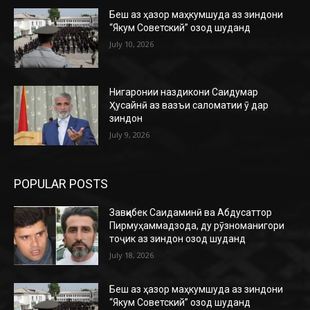
Беш аз ҳазор маҳкумшуда аз зиндони
“Якум Советский” озод шуданд
July 10, 2026
Нигаронии наздикони Саидумар
Ҳусайнӣ аз вазъи саломатии ӯ дар
зиндон
July 9, 2026
POPULAR POSTS
Завқибек Саидаминӣ ва Абдусаттор
Пирмуҳаммадзода, ду рӯзноманигори
тоҷик аз зиндон озод шуданд
July 18, 2026
Беш аз ҳазор маҳкумшуда аз зиндони
“Якум Советский” озод шуданд