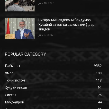
July 10, 2026
Нигаронии наздикони Саидумар
Ҳусайнӣ аз вазъи саломатии ӯ дар
зиндон
July 9, 2026
POPULAR CATEGORY
Паём нет
9532
Ҷомеа
188
Тоҷикистон
118
Ҳуқуқи инсон
91
Сиёсат
76
Муҳоҷирон
44