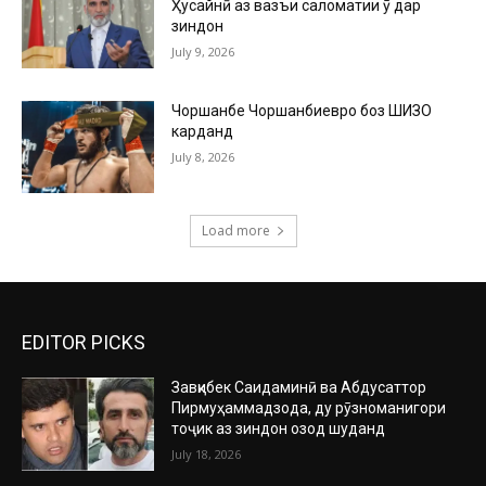
Ҳусайнӣ аз вазъи саломатии ӯ дар
зиндон
July 9, 2026
Чоршанбе Чоршанбиевро боз ШИЗО
карданд
July 8, 2026
Load more
EDITOR PICKS
Завқибек Саидаминӣ ва Абдусаттор
Пирмуҳаммадзода, ду рӯзноманигори
тоҷик аз зиндон озод шуданд
July 18, 2026