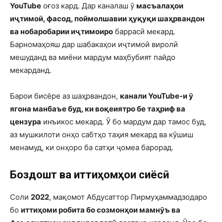
YouTube
оғоз кард. Дар каналаш ӯ
масъалаҳои
иҷтимоӣ, фасод, поймолшавии ҳуқуқи шаҳрвандон
ва нобаробарии иҷтимоиро
баррасӣ мекард.
Барномаҳояш дар шабакаҳои иҷтимоӣ виролӣ
мешуданд ва миёни мардум маҳбубият пайдо
мекарданд.
Барои бисёре аз шаҳрвандон,
канали YouTube-и ӯ
ягона манбаъе буд, ки воқеиятро бе таҳриф ва
цензура
инъикос мекард. Ӯ бо мардум дар тамос буд,
аз мушкилоти онҳо сабтҳо таҳия мекард ва кӯшиш
менамуд, ки онҳоро ба сатҳи ҷомеа барорад.
Боздошт ва иттиҳомҳои сиёсӣ
Соли
2022
, мақомот Абдусаттор Пирмуҳаммадзодаро
бо
иттиҳоми робита бо созмонҳои мамнӯъ ва