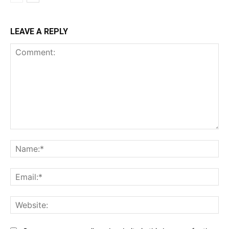
LEAVE A REPLY
Comment:
Na
Ema
Web