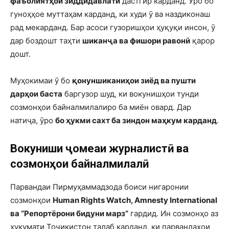
фаъолиятҳои зиддидавлатӣ
дастгир карданд. Ӯро бо
гуноҳҳое муттаҳам карданд, ки худи ӯ ва наздиконаш
рад мекарданд. Бар асоси гузоришҳои ҳуқуқи инсон, ӯ
дар боздошт таҳти
шиканҷа ва фишори равонӣ
қарор
дошт.
Муҳокимаи ӯ бо
қонуншиканиҳои зиёд ва пушти
дарҳои баста
баргузор шуд, ки вокунишҳои тунди
созмонҳои байналмилалиро ба миён овард. Дар
натиҷа, ӯро
бо ҳукми сахт ба зиндон маҳкум карданд
.
Вокуниши ҷомеаи журналистӣ ва
созмонҳои байналмилалӣ
Парвандаи Пирмуҳаммадзода боиси нигаронии
созмонҳои
Human Rights Watch, Amnesty International
ва “Репортёрони бидуни марз”
гардид. Ин созмонҳо аз
ҳукумати Тоҷикистон талаб карданд, ки парвандаҳои