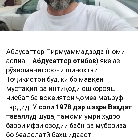
Абдусаттор Пирмуҳаммадзода (номи
аслиаш
Абдусаттор Қотибов
) яке аз
рӯзноманигорони шинохтаи
Тоҷикистон буд, ки бо мавқеи
мустақил ва интиқоди ошкорояш
нисбат ба воқеиятҳои ҷомеа маъруф
гардид. Ӯ
соли 1978 дар шаҳри Ваҳдат
таваллуд шуда, тамоми умри худро
барои ҳифзи озодии баён ва мубориза
бо беадолатӣ бахшидааст.