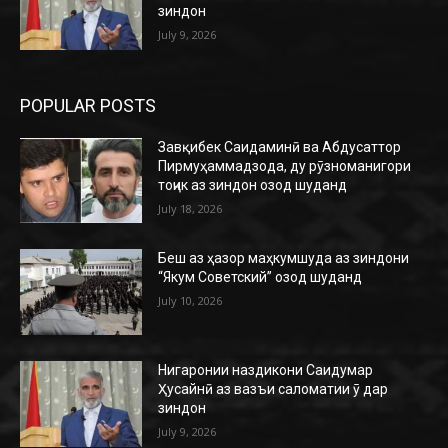
зиндон
July 9, 2026
POPULAR POSTS
Завқибек Саидаминӣ ва Абдусаттор
Пирмуҳаммадзода, ду рӯзноманигори
тоҷик аз зиндон озод шуданд
July 18, 2026
Беш аз ҳазор маҳкумшуда аз зиндони
“Якум Советский” озод шуданд
July 10, 2026
Нигаронии наздикони Саидумар
Ҳусайнӣ аз вазъи саломатии ӯ дар
зиндон
July 9, 2026