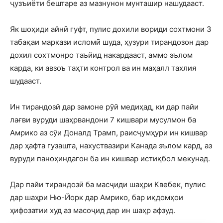
ҷузъиёти бештаре аз мазнунон мунташир нашудааст.
Як шоҳиди айнӣ гуфт, пулис дохили вориди сохтмони 3
табақаи маркази исломӣ шуда, ҳузури тирандозон дар
дохил сохтмонро таъйид накардааст, аммо эълом
карда, ки авзоъ таҳти контрол ва ин маҳалл тахлия
шудааст.
Ин тирандозӣ дар замоне рӯй медиҳад, ки дар пайи
лағви вуруди шаҳрвандони 7 кишвари мусулмон ба
Амрико аз сӯи Доналд Трамп, раисҷумҳури ин кишвар
дар ҳафта гузашта, нахуствазири Канада эълом кард, аз
вуруди паноҳиндагон ба ин кишвар истиқбол мекунад.
Дар пайи тирандозӣ ба масҷиди шаҳри Квебек, пулис
дар шаҳри Ню-Йорк дар Амрико, бар иқдомҳои
ҳифозатии худ аз масоҷид дар ин шаҳр афзуд.