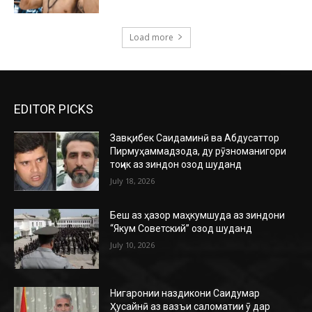
Load more
EDITOR PICKS
Завқибек Саидаминӣ ва Абдусаттор
Пирмуҳаммадзода, ду рӯзноманигори
тоҷик аз зиндон озод шуданд
July 18, 2026
Беш аз ҳазор маҳкумшуда аз зиндони
“Якум Советский” озод шуданд
July 10, 2026
Нигаронии наздикони Саидумар
Ҳусайнӣ аз вазъи саломатии ӯ дар