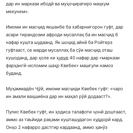
дар ин маркази ибодӣ ва муҳоҷиратиро маҳкум
мекунем».
Имоми ин масҷид якшанбе ба хабарнигорон гуфт, дар
асари тирандозии афроди мусаллаҳ ба ин масҷид 6
нафар кушта шудаанд. Як шоҳид айнӣ ба Ройтерз
гуфтааст, се марди мусаллаҳ ба сӯи масҷид оташ
кушоданд, дар ҳоле ки ҳудуд 40 нафар дар «маркази
фарҳангӣ-исломии шаҳр Квебек» машғули намоз
буданд.
Муҳаммадён Ҷӯӣ, имоми масҷиди Квебек гуфт: «чаро
ин амали ваҳшиёна дар ин маҳал рӯй додааст?».
Пулис Квебек гуфт, ин ҳодиса талафоти ҷонӣ доштааст,
аммо аз таъйиди рақами кушташудагон худдорӣ кард.
Онҳо 2 нафарро дастгир кардаанд, аммо ҳанӯз