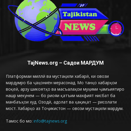
TajNews.org – Садои МАРДУМ
Платформаи миллӣ ва мустақили хабарӣ, ки овози
мардумро ба ҷаҳониён мерасонад. Мо танҳо хабарҳои
воқеӣ, арзу шикоятҳо ва масъалаҳои муҳими ҷамъиятиро
нашр мекунем — бо риояи қатъии махфият нисбат ба
манбаъҳои худ. Озодӣ, адолат ва ҳақиқат — рисолати
мост. Хабарҳо аз Тоҷикистон — овози мустақили мардум.
Тамос бо мо:
info@tajnews.org