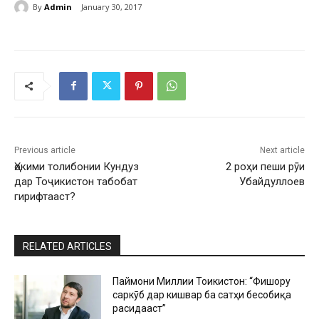
By
Admin
January 30, 2017
Previous article
Next article
Ҳокими толибонии Кундуз
2 роҳи пеши рӯи
дар Тоҷикистон табобат
Убайдуллоев
гирифтааст?
RELATED ARTICLES
Паймони Миллии Тоҷикистон: “Фишору
саркӯб дар кишвар ба сатҳи бесобиқа
расидааст”