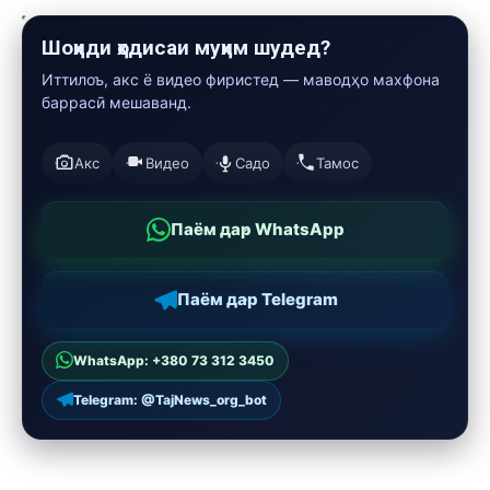
Шоҳиди ҳодисаи муҳим шудед?
Иттилоъ, акс ё видео фиристед — маводҳо махфона
баррасӣ мешаванд.
Акс
Видео
Садо
Тамос
Паём дар WhatsApp
Паём дар Telegram
WhatsApp: +380 73 312 3450
Telegram: @TajNews_org_bot