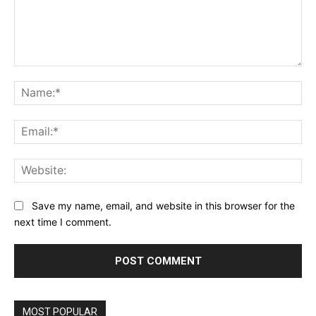
Comment:
Na
Ema
Web
Save my name, email, and website in this browser for the
next time I comment.
MOST POPULAR