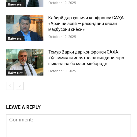
October 10, 2025
Паём нет
Кабирӣ дар ҳошияи конфронси САҲА:
«Арзиши аслӣ — расондани овози
маҳбусони сиёсӣ»
October 10, 2025
Паём нет
Темур Варки дар конфронси САҲА:
«Ҳокимияти ҷиноятпеша зиндониёнро
шиканҷа ва ба марг мебарад»
October 10, 2025
Паём нет
LEAVE A REPLY