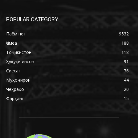
POPULAR CATEGORY
Паём нет
9532
Ҷомеа
188
Тоҷикистон
118
Ҳуқуқи инсон
91
Сиёсат
76
Муҳоҷирон
44
Чеҳраҳо
20
Фарҳанг
15