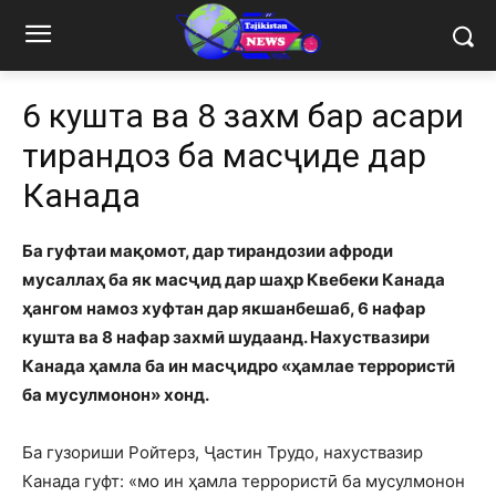
6 кушта ва 8 захмӣ бар асари
тирандозӣ ба масҷиде дар
Канада
Ба гуфтаи мақомот, дар тирандозии афроди
мусаллаҳ ба як масҷид дар шаҳр Квебеки Канада
ҳангом намоз хуфтан дар якшанбешаб, 6 нафар
кушта ва 8 нафар захмӣ шудаанд. Нахуствазири
Канада ҳамла ба ин масҷидро «ҳамлае террористӣ
ба мусулмонон» хонд.
Ба гузориши Ройтерз, Ҷастин Трудо, нахуствазир
Канада гуфт: «мо ин ҳамла террористӣ ба мусулмонон