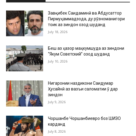
Завқибек Саидаминӣ ва Абдусаттор
Пирмуҳаммадзода, ду рӯзноманигори
тоҷик аз зиндон озод шуданд
July 18, 2026
Беш аз ҳазор маҳкумшуда аз зиндони
“Якум Советский” озод шуданд
July 10, 2026
Нигаронии наздикони Саидумар
Ҳусайнӣ аз вазъи саломатии ӯ дар
зиндон
July 9, 2026
Чоршанбе Чоршанбиевро боз ШИЗО
карданд
July 8, 2026