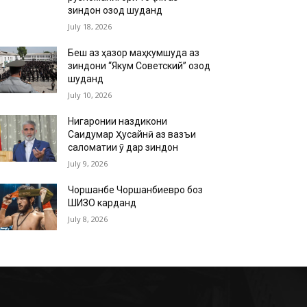
зиндон озод шуданд
July 18, 2026
Беш аз ҳазор маҳкумшуда аз
зиндони “Якум Советский” озод
шуданд
July 10, 2026
Нигаронии наздикони
Саидумар Ҳусайнӣ аз вазъи
саломатии ӯ дар зиндон
July 9, 2026
Чоршанбе Чоршанбиевро боз
ШИЗО карданд
July 8, 2026