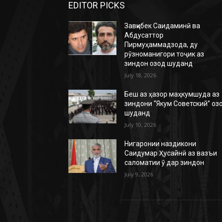
EDITOR PICKS
Завқибек Саидаминӣ ва
Абдусаттор
Пирмуҳаммадзода, ду
рӯзноманигори тоҷик аз
зиндон озод шуданд
July 18, 2026
Беш аз ҳазор маҳкумшуда аз
зиндони “Якум Советский” оз
шуданд
July 10, 2026
Нигаронии наздикони
Саидумар Ҳусайнӣ аз вазъи
саломатии ӯ дар зиндон
July 9, 2026