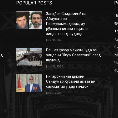
POPULAR POSTS
P
Завқибек Саидаминӣ ва
П
Абдусаттор
Ҷо
Пирмуҳаммадзода, ду
рӯзноманигори тоҷик аз
Т
зиндон озод шуданд
Ҳ
July 18, 2026
С
Беш аз ҳазор маҳкумшуда аз
М
од
зиндони “Якум Советский” озод
шуданд
Ч
July 10, 2026
Ф
Нигаронии наздикони
Саидумар Ҳусайнӣ аз вазъи
саломатии ӯ дар зиндон
July 9, 2026