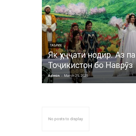
ТАЪРИХ
Як ҳуҷҷати нодир. Аз п
Тоҷикистон бо Наврӯз
Admin
-
March 25, 2025
No posts to display