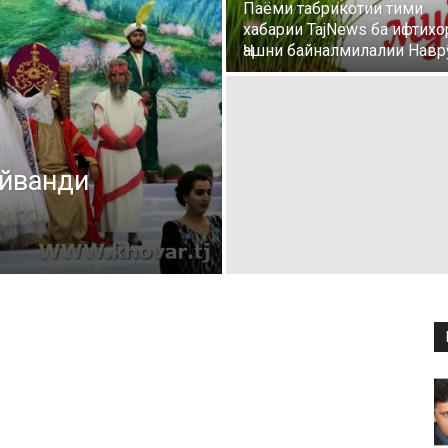
Паёми табрикотии тими
хабарии TajNews ба ифтихо
Ҷашни байналмилалии Навр
айванди