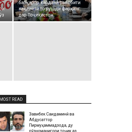
барқарор кардани равобити
ри
нақлиётӣ то рушди фарҳанг
ӯз
дар Тоҷикистон
MOST READ
Завқибек Саидаминӣ ва
Абдусаттор
Пирмуҳаммадзода, ду
рӯзноманигори тоҷик аз