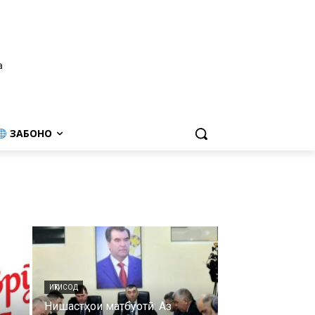
а
ЗАБОНҲО
ИҚТИСОД
Нишастҳои матбуотӣ: Аз