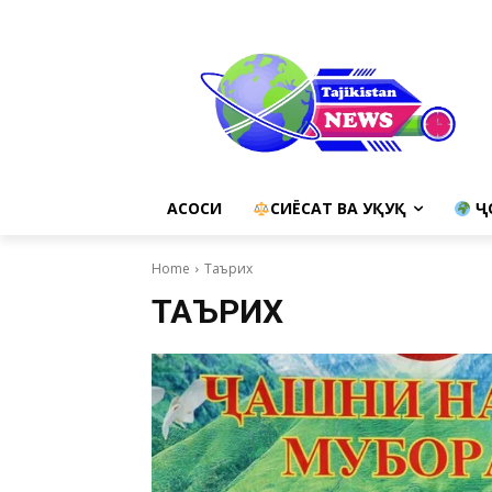
АСОСИ
СИЁСАТ ВА ҲУҚУҚ
Ҷ
Home
Таърих
ТАЪРИХ