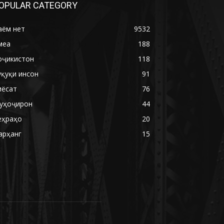
OPULAR CATEGORY
аём нет
9532
меа
188
оҷикистон
118
уқуқи инсон
91
иёсат
76
уҳоҷирон
44
еҳраҳо
20
арҳанг
15