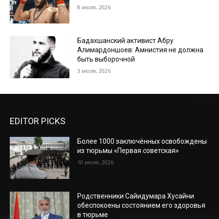
8 июля, 2026
Бадахшанский активист Абру
Алимардоншоев: Амнистия не должна
быть выборочной
3 июля, 2026
EDITOR PICKS
Более 1000 заключённых освобождены
из тюрьмы «Первая советская»
10 июля, 2026
Родственники Сайидумара Хусайни
обеспокоены состоянием его здоровья
в тюрьме