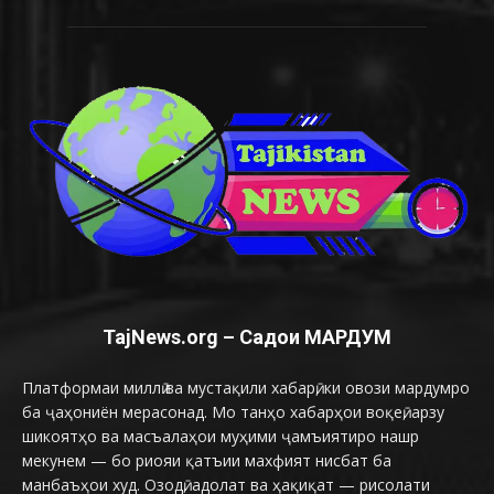
TajNews.org – Садои МАРДУМ
Платформаи миллӣ ва мустақили хабарӣ, ки овози мардумро
ба ҷаҳониён мерасонад. Мо танҳо хабарҳои воқеӣ, арзу
шикоятҳо ва масъалаҳои муҳими ҷамъиятиро нашр
мекунем — бо риояи қатъии махфият нисбат ба
манбаъҳои худ. Озодӣ, адолат ва ҳақиқат — рисолати