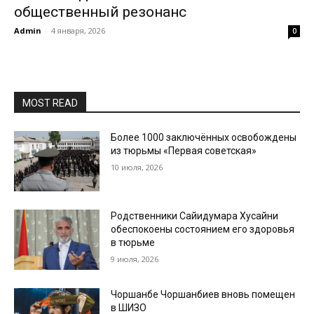
общественный резонанс
Admin
-
4 января, 2026
0
MOST READ
Более 1000 заключённых освобождены
из тюрьмы «Первая советская»
10 июля, 2026
Родственники Сайидумара Хусайни
обеспокоены состоянием его здоровья
в тюрьме
9 июля, 2026
Чоршанбе Чоршанбиев вновь помещен
в ШИЗО