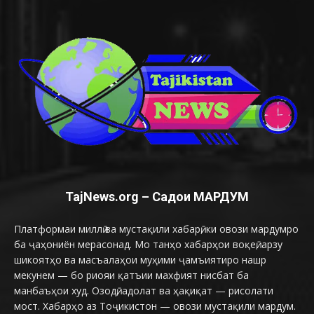
TajNews.org – Садои МАРДУМ
Платформаи миллӣ ва мустақили хабарӣ, ки овози мардумро
ба ҷаҳониён мерасонад. Мо танҳо хабарҳои воқеӣ, арзу
шикоятҳо ва масъалаҳои муҳими ҷамъиятиро нашр
мекунем — бо риояи қатъии махфият нисбат ба
манбаъҳои худ. Озодӣ, адолат ва ҳақиқат — рисолати
мост. Хабарҳо аз Тоҷикистон — овози мустақили мардум.