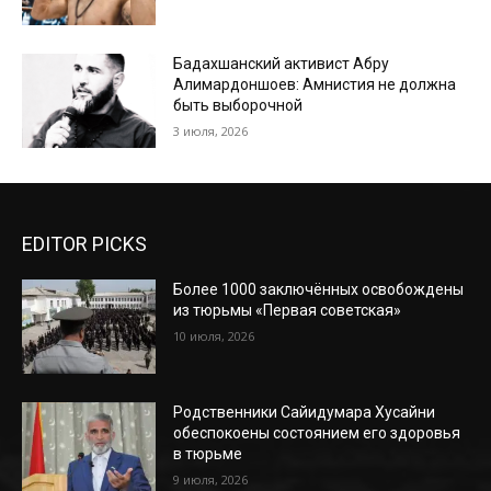
Бадахшанский активист Абру
Алимардоншоев: Амнистия не должна
быть выборочной
3 июля, 2026
EDITOR PICKS
Более 1000 заключённых освобождены
из тюрьмы «Первая советская»
10 июля, 2026
Родственники Сайидумара Хусайни
обеспокоены состоянием его здоровья
в тюрьме
9 июля, 2026